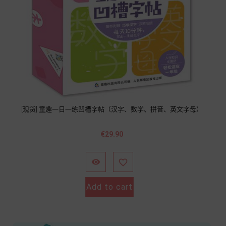
[现货] 童趣一日一练凹槽字帖（汉字、数学、拼音、英文字母）
價
€29.90
格


Add to cart