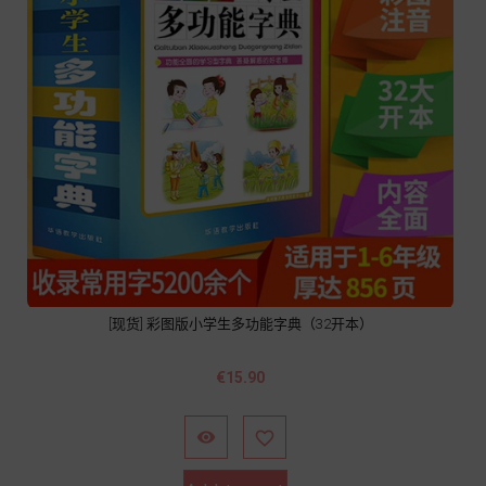
[现货] 彩图版小学生多功能字典（32开本）
價
€15.90
格

