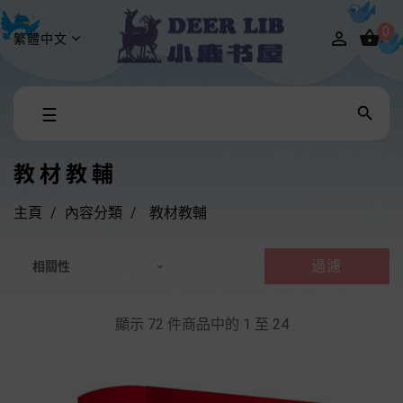
0


繁體中文
Toggle

☰
navigation
教材教輔
主頁
內容分類
教材教輔
過濾
相關性

顯示 72 件商品中的 1 至 24