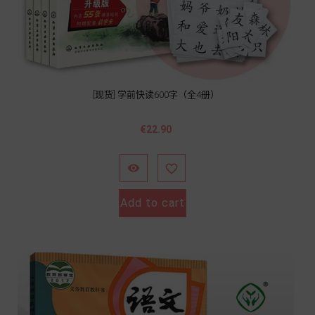
[现货] 学前快读600字（全4册）
價
€22.90
格


Add to cart