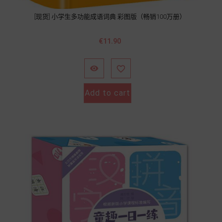
[现货] 小学生多功能成语词典 彩图版（畅销100万册）
價
€11.90
格


Add to cart