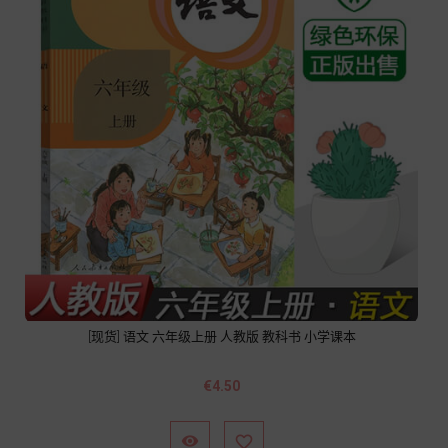
[现货] 语文 六年级上册 人教版 教科书 小学课本
價
€4.50
格

