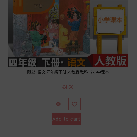
[现货] 语文 四年级下册 人教版 教科书 小学课本
價
€4.50
格


Add to cart