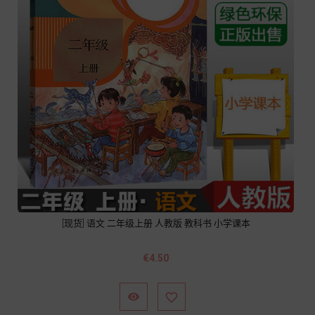
[现货] 语文 二年级上册 人教版 教科书 小学课本
價
€4.50
格

