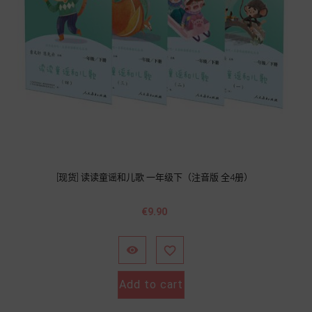
[现货] 读读童谣和儿歌 一年级下（注音版 全4册）
價
€9.90
格


Add to cart