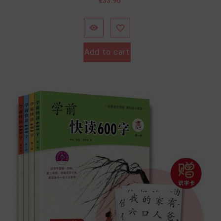
價
€33.90
格


Add to cart