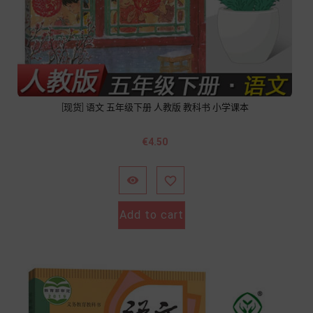
[现货] 语文 五年级下册 人教版 教科书 小学课本
價
€4.50
格


Add to cart