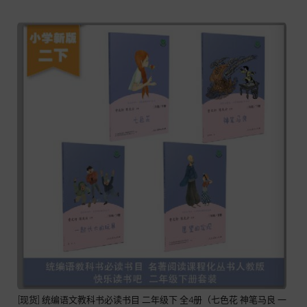
[现货] 统编语文教科书必读书目 二年级下 全4册（七色花 神笔马良 一