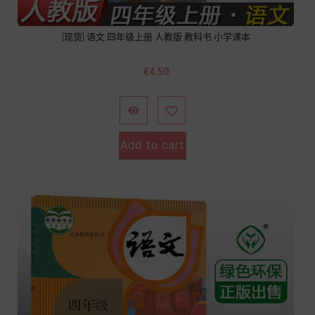
[现货] 语文 四年级上册 人教版 教科书 小学课本
價
€4.50
格


Add to cart