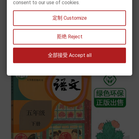
consent to our use of cookies.
價
€4.50
格
定制 Customize


拒绝 Reject
Add to cart
全部接受 Accept all