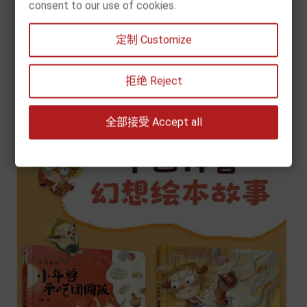
consent to our use of cookies.
價
€29.90
格
定制 Customize


拒绝 Reject
Add to cart
全部接受 Accept all