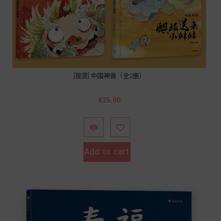
[现货] 中国神兽（全2册）
價
€25.90
格


Add to cart