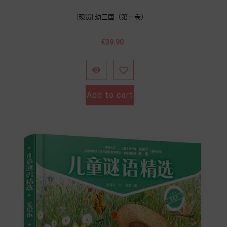
[现货] 幼三国（第一卷）
價
€39.90
格


Add to cart