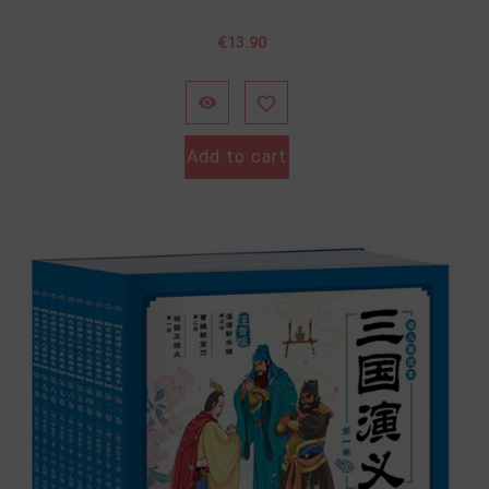
價
€13.90
格


Add to cart