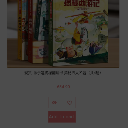
[现货] 乐乐趣揭秘翻翻书 揭秘四大名著（共4册）
價
€54.90
格


Add to cart