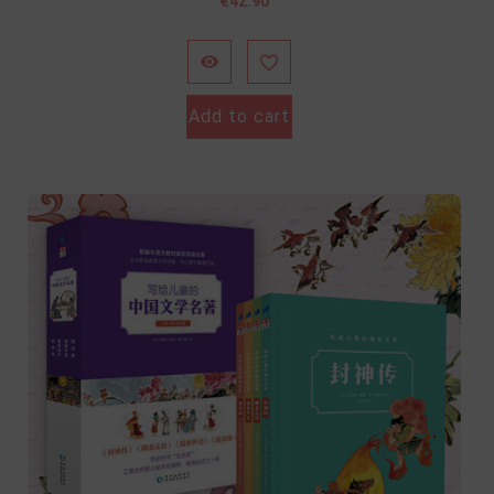
價
€42.90
格


Add to cart