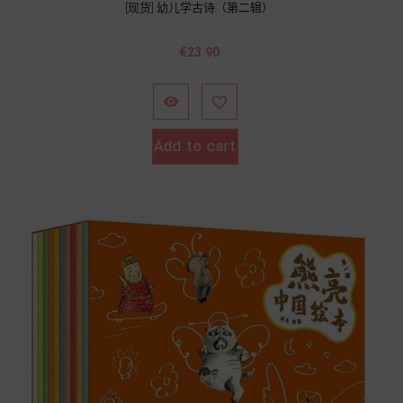
[现货] 幼儿学古诗（第二辑）
價
€23.90
格


Add to cart