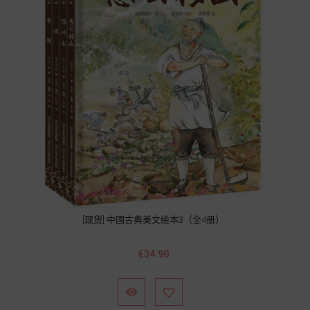
[现货] 中国古典美文绘本3（全4册）
價
€34.90
格

