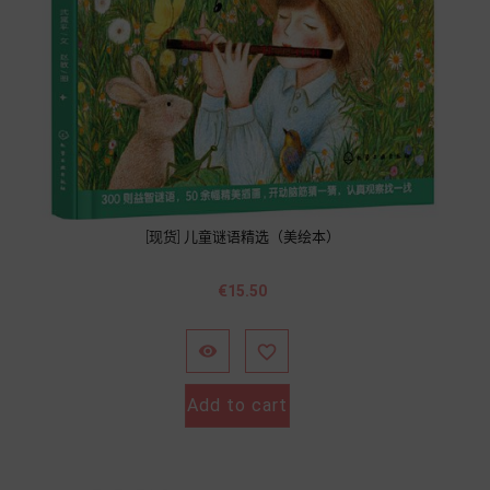
[现货] 儿童谜语精选（美绘本）
價
€15.50
格


Add to cart