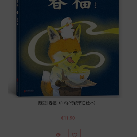
[现货] 春福（3-6岁传统节日绘本）
價
€11.90
格

