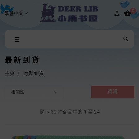
0


繁體中文
Toggle

☰
navigation
最新到貨
主頁
最新到貨
過濾
相關性

顯示 30 件商品中的 1 至 24