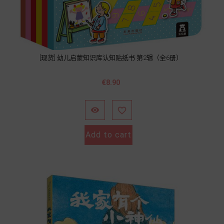
[现货] 幼儿启蒙知识库认知贴纸书 第2辑（全6册）
價
€8.90
格


Add to cart