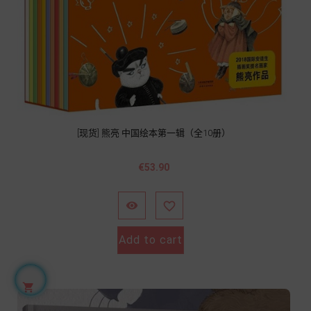
[现货] 熊亮 中国绘本第一辑（全10册）
價
€53.90
格


Add to cart
