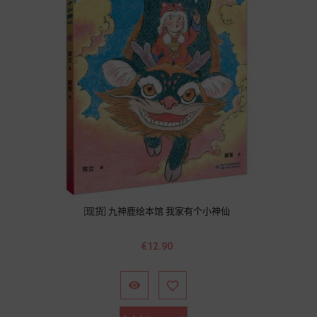
[现货] 九神鹿绘本馆 我家有个小神仙
價
€12.90
格

