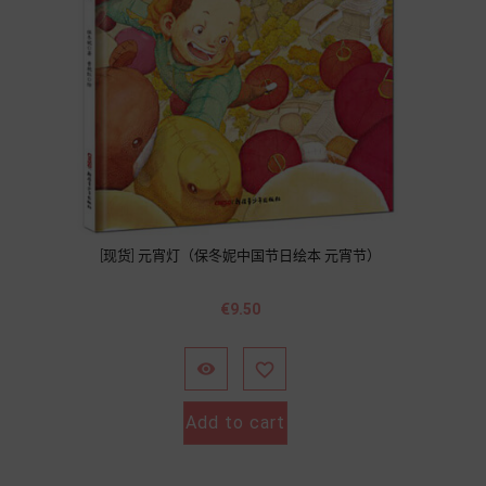
[现货] 元宵灯（保冬妮中国节日绘本 元宵节）
價
€9.50
格


Add to cart