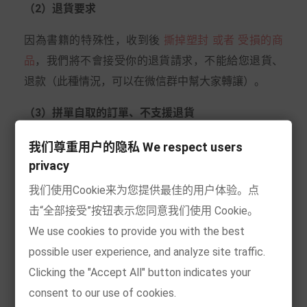
（2）退貨要求
因為書籍的特殊性，收到後
撕掉塑封 或者 受損的商
品
，我們將不會接受你的退貨請求，不能給您退貨、
退款（此種情況，可以在微信群中幫大家轉讓）。
（3）拼單自取的訂單、不支援退貨
退款流程
我们尊重用户的隐私 We respect users
privacy
在收到您的退貨包裹，我們檢查後，符合退貨、退款
我们使用Cookie来为您提供最佳的用户体验。点
條件的情況下，我們會在5~10個工作日內退款。
击“全部接受”按钮表示您同意我们使用 Cookie。
We use cookies to provide you with the best
1. 退款金額中，需要扣除發貨的運費（費用為 下面
運
possible user experience, and analyze site traffic.
費表格
中金額）
Clicking the "Accept All" button indicates your
consent to our use of cookies.
歐盟其他國
德國
歐洲一區
歐洲二區