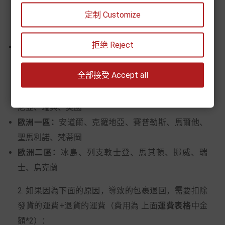
家
定制 Customize
運費
8
15
22
26
拒绝 Reject
歐盟其他國家：
法國、西班牙、奧地利、比利時、保
加利亞、捷克、丹麥、芬蘭、希臘、匈牙利、愛爾
全部接受 Accept all
蘭、義大利、拉脫維亞、立陶宛、盧森堡、摩納哥、
荷蘭、波蘭、葡萄牙、羅馬尼亞、斯洛伐克、斯洛文
尼亞、瑞典、英國
歐洲一區：
安道爾、克羅地亞、賽普勒斯、馬爾他、
聖馬利諾、梵蒂岡
歐洲二區：
冰島、列支敦士登、馬其頓、挪威、瑞
士、烏克蘭
2. 如果因為下面的原因，導致的包裹退回，需要扣除
發貨的運費+退貨的運費（費用為 上面
運費表格
中金
額*2）：