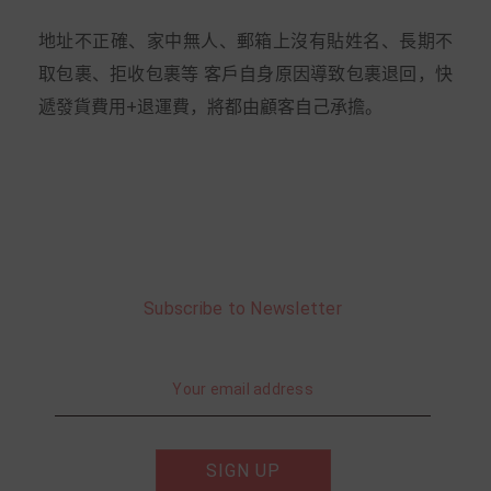
地址不正確、家中無人、郵箱上沒有貼姓名、長期不
取包裹、拒收包裹等 客戶自身原因導致包裹退回，快
遞發貨費用+退運費，將都由顧客自己承擔。
Subscribe to Newsletter
SIGN UP