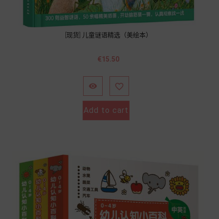
[现货] 儿童谜语精选（美绘本）
價
€15.50
格


Add to cart