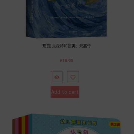
[现货] 文森特和提奥：梵高传
價
€18.90
格


Add to cart