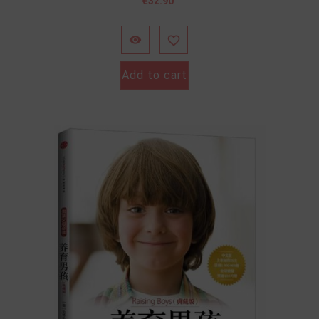
價
€32.90
格


Add to cart