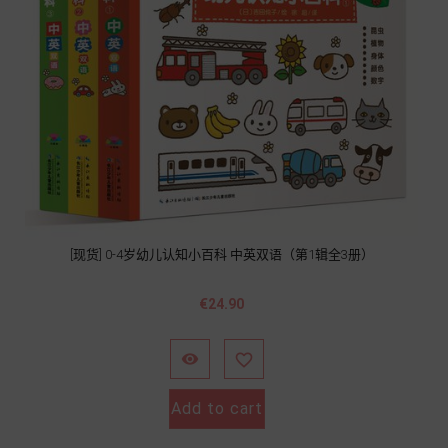
[现货] 0-4岁幼儿认知小百科 中英双语（第1辑全3册）
價
€24.90
格


Add to cart