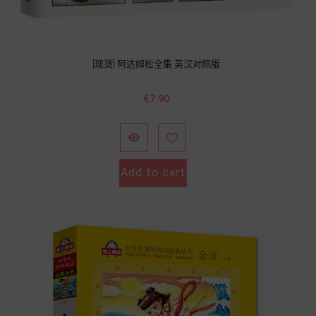
[现货] 阿达姆松全集 英汉对照版
價
€7.90
格


Add to cart