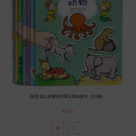
[现货] 幼儿启蒙知识库认知贴纸书（全8册）
價
€9.90
格

