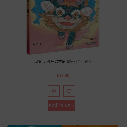
[现货] 九神鹿绘本馆 我家有个小神仙
價
€12.90
格


Add to cart