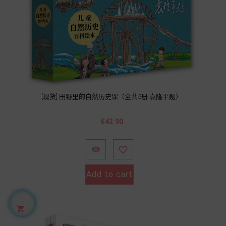
[现货] 田野里的自然历史课（全共5册 袁隆平题）
價
€42.90
格


Add to cart
