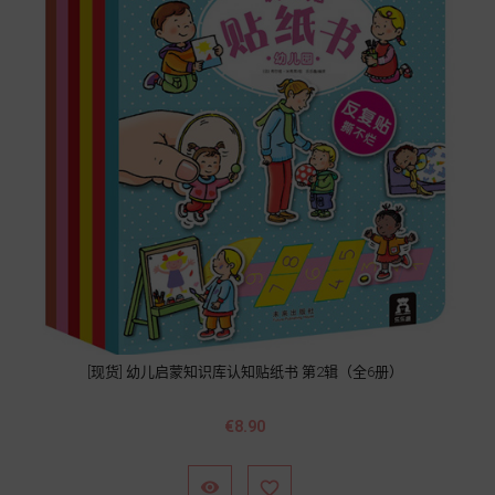
[现货] 幼儿启蒙知识库认知贴纸书 第2辑（全6册）
價
€8.90
格

