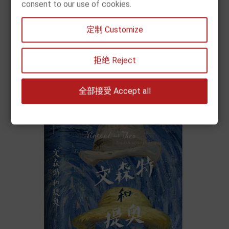
consent to our use of cookies.
價
€10.90
格
定制 Customize


拒绝 Reject
Add to cart
全部接受 Accept all