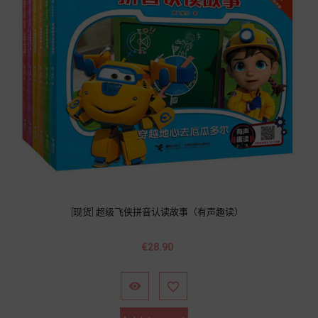
[现货] 超级飞侠拼音认读故事（有声趣读）
價
€28.90
格

