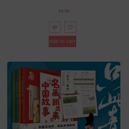
價
€9.90
格


Add to cart