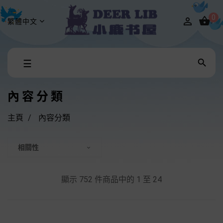
0


繁體中文
Toggle

☰
navigation
內容分類
主頁
內容分類
相關性

顯示 752 件商品中的 1 至 24