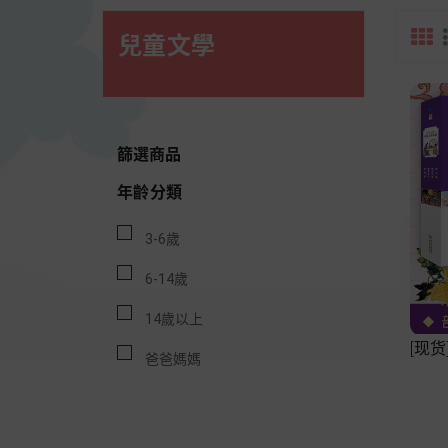
兒童文學
篩選商品
年齡分類
3-6歲
6-14歲
14歲以上
[现
爸爸媽媽