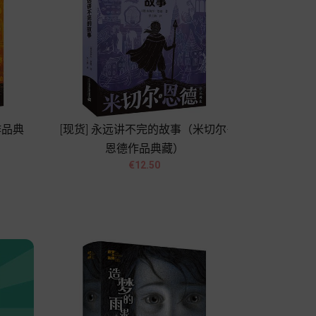
作品典
[现货] 永远讲不完的故事（米切尔·
恩德作品典藏）


價
€12.50
格
Add to cart