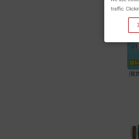
traffic. Clic
[现