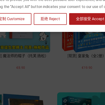
king the "Accept All" button indicates your consent to our use of 
定制 Customize
拒绝 Reject
全部接受 Accept a
货] 魔法师的帽子（托芙·扬松）
[现货] 皇家兔（全2册




價
價
€8.90
€19.90
格
格
Add to cart
Add to cart