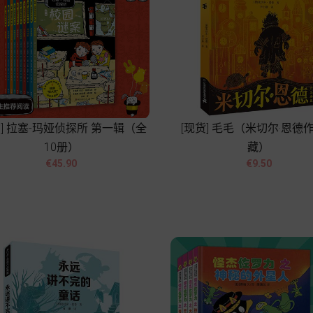
货] 拉塞-玛娅侦探所 第一辑（全
[现货] 毛毛（米切尔·恩德
10册）
藏）




價
價
€45.90
€9.50
格
格
Add to cart
Add to cart