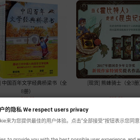
货] 中国百年文学经典桥梁书（全
[现货] 熊蜂骑士（全3册
8册）




價
價
€42.90
€23.90
格
格
私 We respect users privacy
Add to cart
Add to cart
okie来为您提供最佳的用户体验。点击“全部接受”按钮表示您同
es to provide you with the best possible user experience, and a