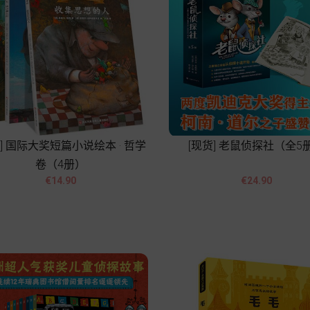
货] 国际大奖短篇小说绘本 · 哲学
[现货] 老鼠侦探社（全5
卷（4册）




價
價
€14.90
€24.90
格
格
Add to cart
Add to cart