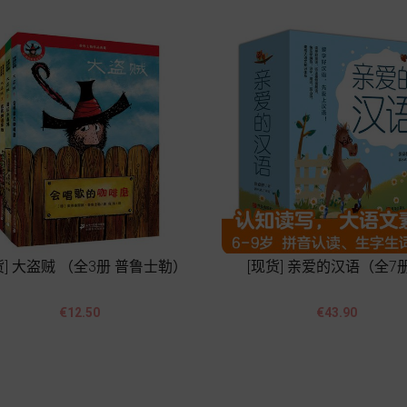
货] 大盗贼 （全3册 普鲁士勒）
[现货] 亲爱的汉语（全7




價
價
€12.50
€43.90
格
格
Add to cart
Add to cart