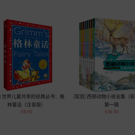
货] 世界儿童共享的经典丛书：格
[现货] 西顿动物小说全集（
林童话（注音版）
第一辑




價
價
€8.90
€45.90
格
格
Add to cart
Add to cart