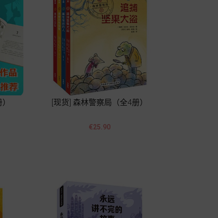
册）
[现货] 森林警察局（全4册）


價
€25.90
格
Add to cart