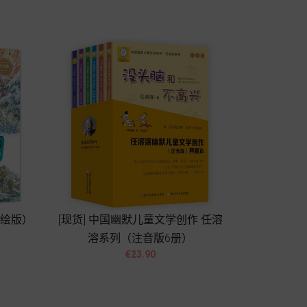
彩绘版）
[现货] 中国幽默儿童文学创作 任溶
溶系列（注音版6册）


價
€23.90
格
Add to cart