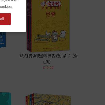
cookies.
ll
）
[现货] 捣蛋鸭游世界名城桥梁书（全
5册）


價
€19.90
格
Add to cart