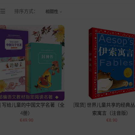
排序方式：
相關性

货] 写给儿童的中国文学名著（全
[现货] 世界儿童共享的经典
4册）
索寓言（注音版）




價
價
€49.90
€8.90
格
格
Add to cart
Add to cart