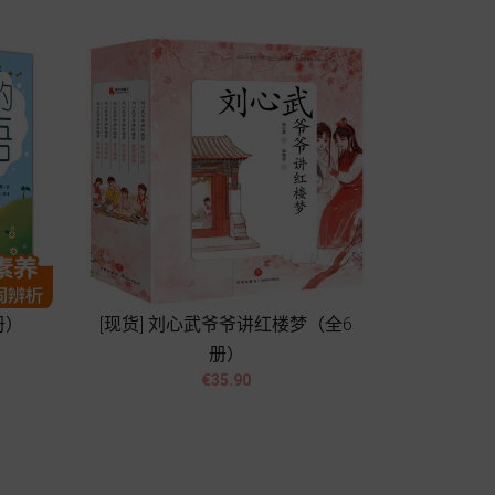
册）
[现货] 刘心武爷爷讲红楼梦（全6
册）


價
€35.90
格
Add to cart