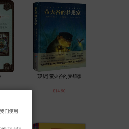
）
[现货] 萤火谷的梦想家


價
€14.90
格
Add to cart
意我们使用
nalyze site