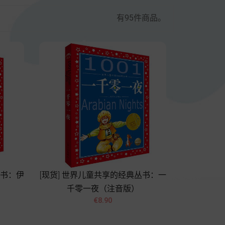
有95件商品。
丛书：伊
[现货] 世界儿童共享的经典丛书：一
千零一夜（注音版）


價
€8.90
格
Add to cart