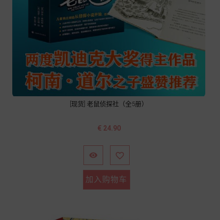
[现货] 老鼠侦探社（全5册）
价
€ 24.90
格


加入购物车