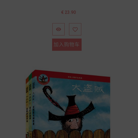
价
€ 23.90
格


加入购物车