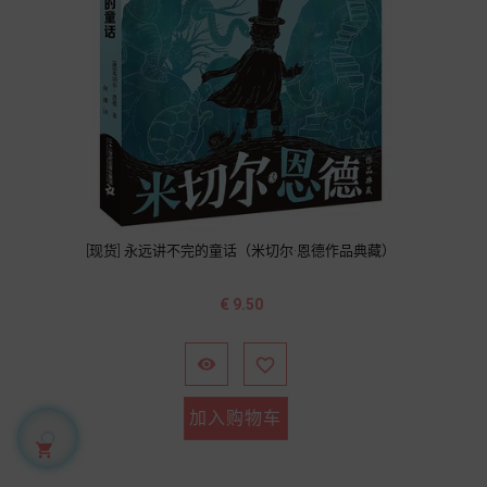
[现货] 永远讲不完的童话（米切尔·恩德作品典藏）
价
€ 9.50
格


加入购物车
