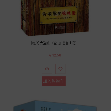
[现货] 大盗贼 （全3册 普鲁士勒）
价
€ 12.50
格


加入购物车