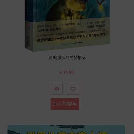
[现货] 萤火谷的梦想家
价
€ 14.90
格


加入购物车