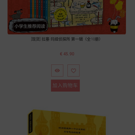
[现货] 拉塞-玛娅侦探所 第一辑（全10册）
价
€ 45.90
格


加入购物车