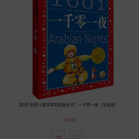
[现货] 世界儿童共享的经典丛书：一千零一夜（注音版）
价
€ 8.90
格

