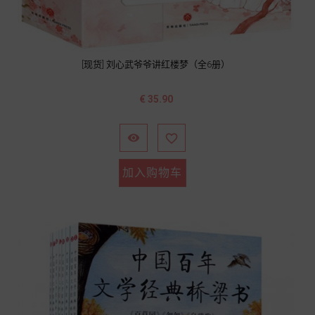
[现货] 刘心武爷爷讲红楼梦（全6册）
价
€ 35.90
格


加入购物车