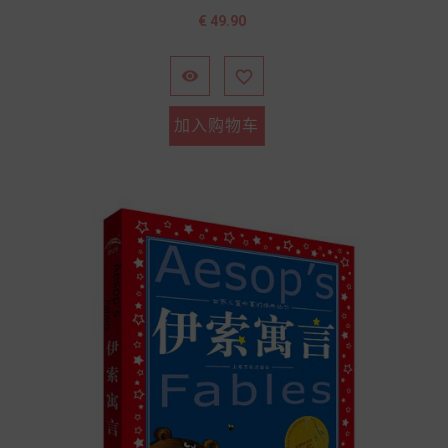
价
€ 49.90
格


加入购物车