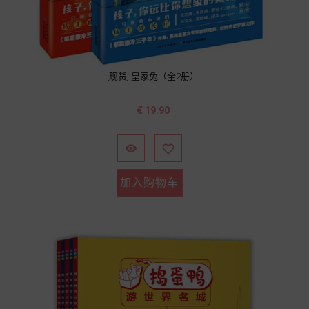
[现货] 皇家兔（全2册）
价
€ 19.90
格


加入购物车