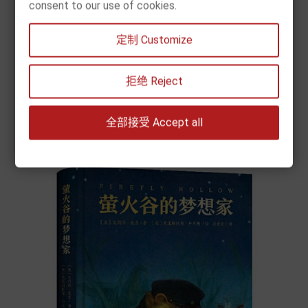
consent to our use of cookies.
[现货] 熊蜂骑士（全3册）
定制 Customize
价
€ 23.90
格


拒绝 Reject
加入购物车
全部接受 Accept all