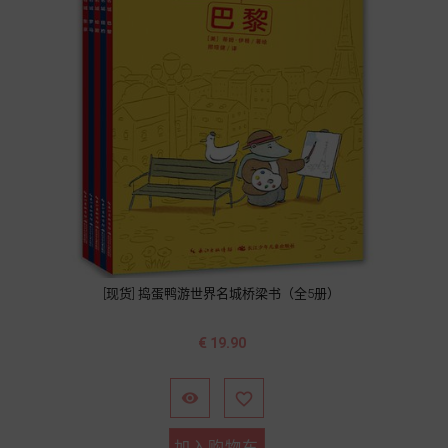
[现货] 捣蛋鸭游世界名城桥梁书（全5册）
价
€ 19.90
格


加入购物车