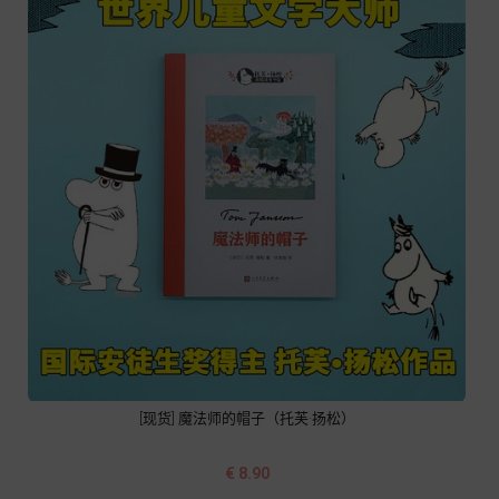
[现货] 魔法师的帽子（托芙·扬松）
价
€ 8.90