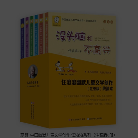
[现货] 中国幽默儿童文学创作 任溶溶系列（注音版6册）