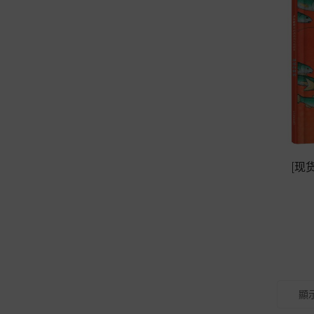
[现
顯示