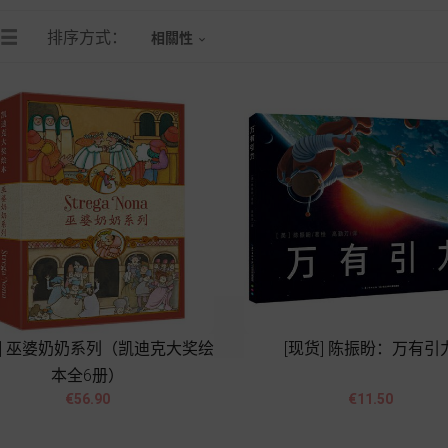
排序方式：
相關性

货] 巫婆奶奶系列（凯迪克大奖绘
[现货] 陈振盼：万有引
本全6册）




價
價
€56.90
€11.50
格
格
Add to cart
Add to cart