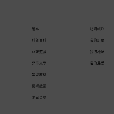
繪本
訪問帳戶
科普百科
我的訂單
益智遊戲
我的地址
兒童文學
我的最愛
學習教材
藝術啟蒙
少兒英語