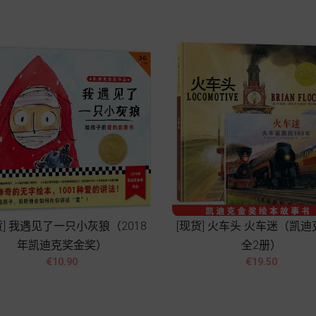
货] 我遇见了一只小灰狼（2018
[现货] 火车头 火车迷（凯
年凯迪克奖金奖）
全2册）




價
價
€10.90
€19.50
格
格
Add to cart
Add to cart