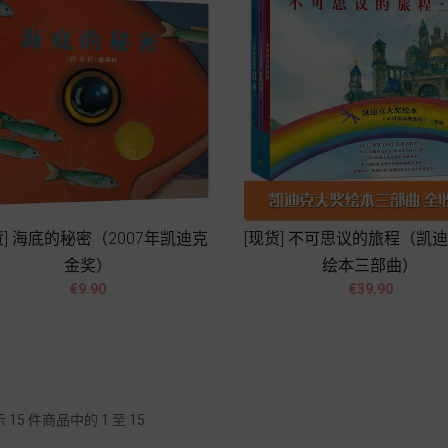
货] 海底的秘密（2007年凯迪克
[现货] 不可思议的旅程（凯
金奖）
绘本三部曲）




價
價
€9.90
€39.90
格
格
Add to cart
Add to cart
 15 件商品中的 1 至 15