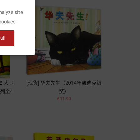
nalyze site
cookies.
ll
去 大卫
[现货] 华夫先生（2014年凯迪克银
列全4
奖）


價
€11.90
格
Add to cart