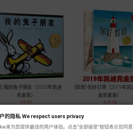
货] 我的兔子朋友（2003年凯迪
[现货] 你好灯塔（2019年
克金奖）
金奖套装）




價
價
€9.50
€19.90
格
格
Add to cart
Add to cart
私 We respect users privacy
okie来为您提供最佳的用户体验。点击“全部接受”按钮表示您同