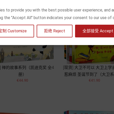
es to provide you with the best possible user experience, and a
king the "Accept All" button indicates your consent to our use of 
定制 Customize
拒绝 Reject
全部接受 Accept a
货] 禅的故事系列（凯迪克奖 全4
[现货] 大卫不可以 大卫上学
册）
惹麻烦 圣诞节到了（大卫系




價
價
€44.90
€41.90
册）
格
格
Add to cart
Add to cart