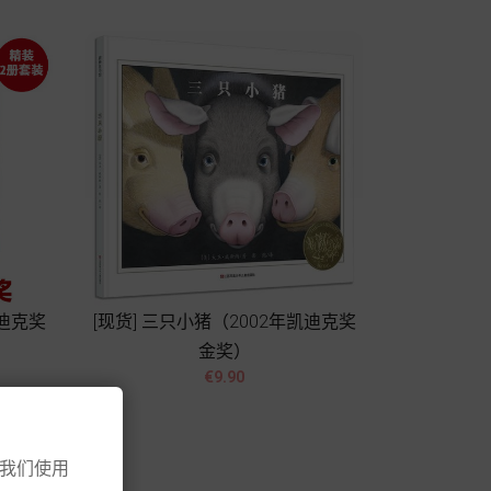
凯迪克奖
[现货] 三只小猪（2002年凯迪克奖
金奖）


價
€9.90
格
Add to cart
意我们使用