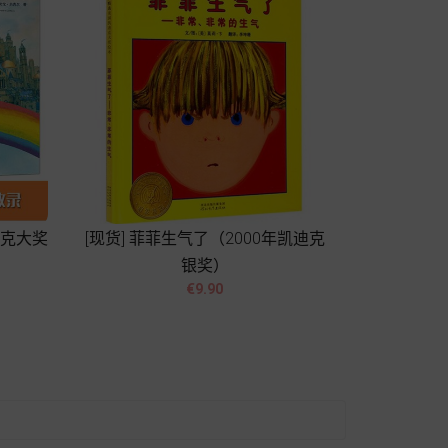
迪克大奖
[现货] 菲菲生气了（2000年凯迪克
银奖）


價
€9.90
格
Add to cart