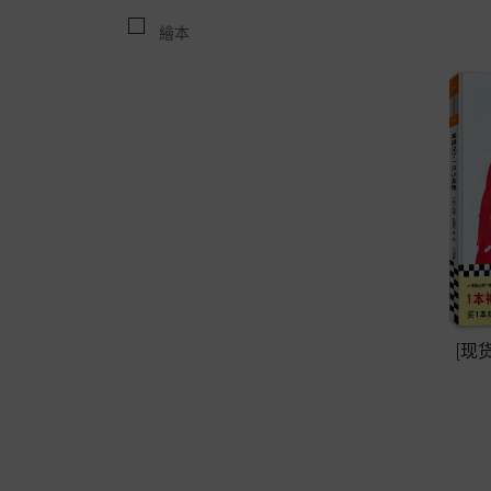
繪本
[现