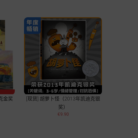
迪克金奖
[现货] 胡萝卜怪（2013年凯迪克银
奖）


價
€9.90
格
Add to cart