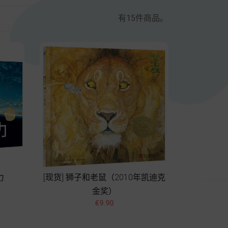
有15件商品。
力
[现货] 狮子和老鼠（2010年凯迪克
金奖）


價
€9.90
格
Add to cart