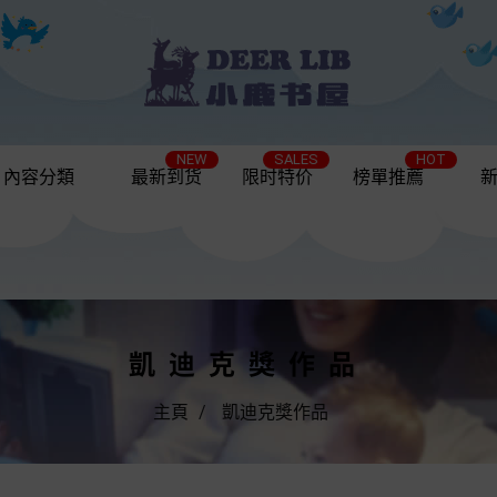
NEW
SALES
HOT
內容分類
最新到货
限时特价
榜單推薦
凱迪克獎作品
主頁
凱迪克獎作品