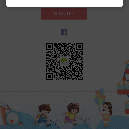
SIGN UP
