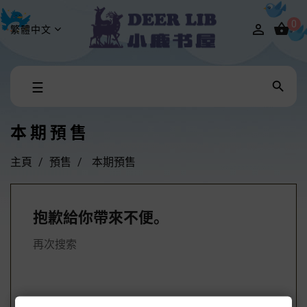
0


繁體中文
Toggle

☰
navigation
本期預售
主頁
預售
本期預售
抱歉給你帶來不便。
再次搜索