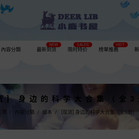
NEW
SALES
HOT
內容分類
最新到货
限时特价
榜單推薦
货] 身边的科学大合集（全
主頁
內容分類
繪本
[现货] 身边的科学大合集（全3册）