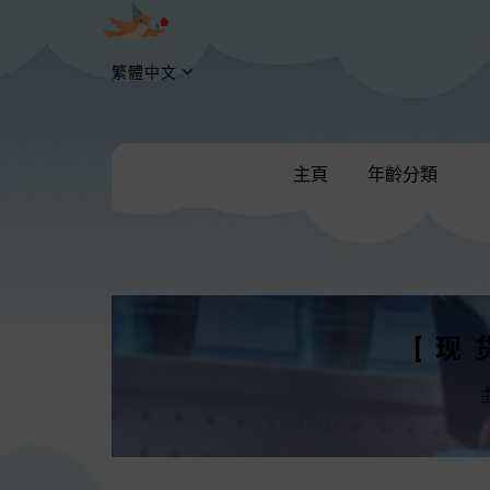
繁體中文
主頁
年齡分類
[现