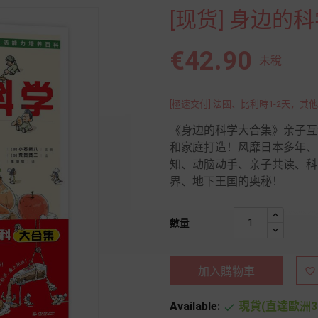
[现货] 身边的
€42.90
未稅
[極速交付] 法國、比利時1-2天，其他
《身边的科学大合集》亲子互
和家庭打造！风靡日本多年、
知、动脑动手、亲子共读、科
界、地下王国的奥秘！
數量
加入購物車

Available:
現貨(直達歐洲3
