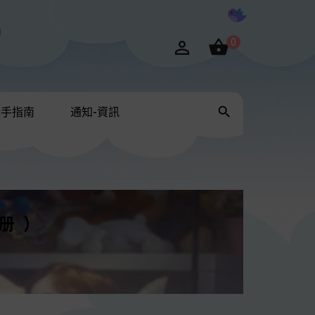

0


新手指南
通知-資訊
3册）