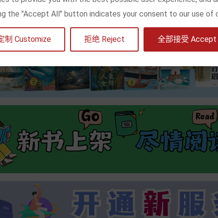
king the "Accept All" button indicates your consent to our use of 
定制 Customize
拒绝 Reject
全部接受 Accept a