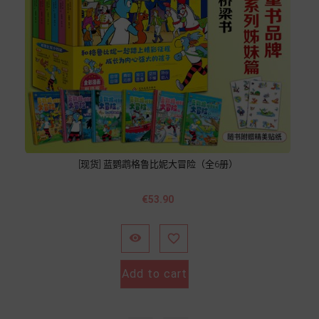
[现货] 蓝鹦鹉格鲁比妮大冒险（全6册）
價
€53.90
格


Add to cart