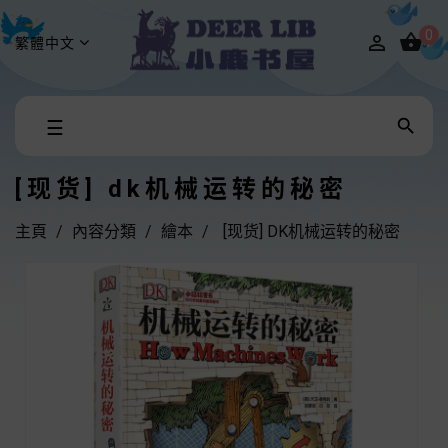
0


繁體中文
Toggle

☰
navigation
[现货] dk机械运转的秘密
主頁
內容分類
繪本
[现货] DK机械运转的秘密