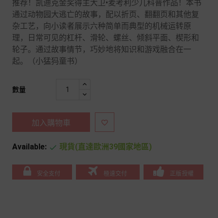
推荐！凯迪克金奖得主大卫•麦考利少儿科普作品！本书
通过动物园大逃亡的故事，配以折页、翻翻页和其他复
杂工艺，向小读者展示六种简单而典型的机械运转原
理，日常可见的杠杆、滑轮、螺丝、倾斜平面、楔形和
轮子。通过故事情节，巧妙地将知识和游戏融合在一
起。（小猛犸童书）
數量
加入購物車

Available:
現貨(直達歐洲39國家地區)

安全支付
極速交付
正版授權