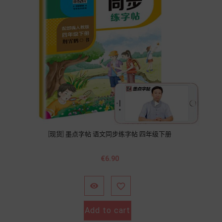
[现货] 墨点字帖 语文同步练字帖 四年级下册
價
€6.90
格


Add to cart