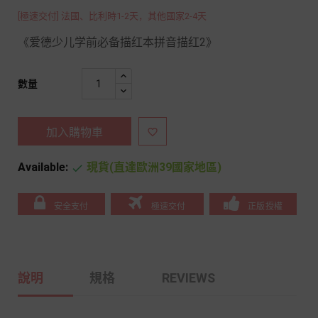
[極速交付] 法國、比利時1-2天，其他國家2-4天
《爱德少儿学前必备描红本拼音描红2》
數量
加入購物車

Available:
現貨(直達歐洲39國家地區)

安全支付
極速交付
正版授權
說明
規格
REVIEWS