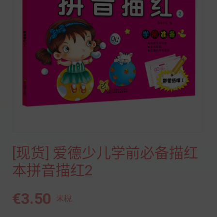
[现货] 爱德少儿学前必备描红
本拼音描红2
€3.50
未稅