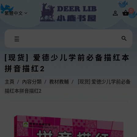
0


繁體中文
Toggle

☰
navigation
[现货] 爱德少儿学前必备描红本
拼音描红2
主頁
內容分類
教材教輔
[现货] 爱德少儿学前必备
描红本拼音描红2