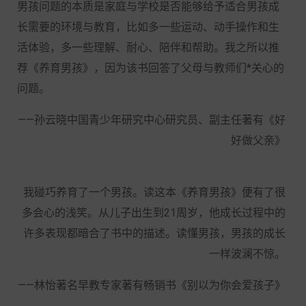
男孩问题的本质是家庭与学校是否能够给予适合男孩成
长需要的环境与教育，比如多一些运动、动手操作和生
活体验，多一些理解、耐心、陪伴和帮助。我之所以推
荐《养育男孩》，因为该书回答了父母与教师们*关心的
问题。
——孙云晓中国青少年研究中心研究员、副主任著有《好
好做父亲》
我碰巧养育了一个男孩。读这本《养育男孩》便有了很
多会心的浅笑。从儿子出生到21周岁，他成长过程中的
许多表现都暗合了书中的描述。读懂男孩，男孩的成长
一样波澜不惊。
——林怡著名早教专家著有畅销书《别以为你会爱孩子》