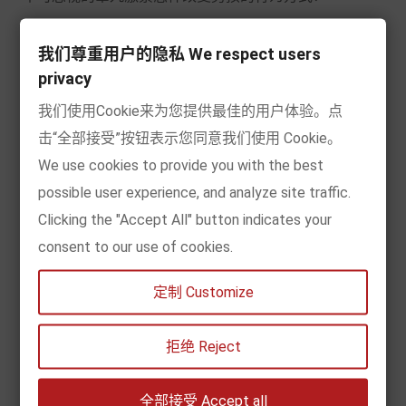
男孩的思考方式与女孩有哪些与生俱来的差别？
我们尊重用户的隐私 We respect users
privacy
男孩常见“病”：如“不会做饭”、“不会洗衣”……
我们使用Cookie来为您提供最佳的用户体验。点
如何培养男孩对“性”的谨慎态度？
击“全部接受”按钮表示您同意我们使用 Cookie。
体育运动，培养孩子们正确的价值观。
We use cookies to provide you with the best
possible user experience, and analyze site traffic.
Clicking the "Accept All" button indicates your
consent to our use of cookies.
定制 Customize
《养育男孩》1~18岁男孩父母的启蒙之书和进阶指南！
全球畅销500万册，10万读者好评！中文版累计加印48
拒绝 Reject
次，销量超220万册，蝉联畅销榜15年，教你如何抓住
男孩成长的3个关键阶段，培养积极勇敢、有担当的小男
全部接受 Accept all
子汉。