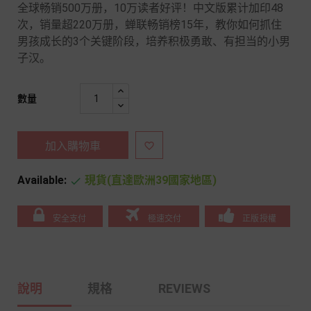
全球畅销500万册，10万读者好评！中文版累计加印48
次，销量超220万册，蝉联畅销榜15年，教你如何抓住
男孩成长的3个关键阶段，培养积极勇敢、有担当的小男
子汉。
數量
加入購物車

Available:
現貨(直達歐洲39國家地區)

安全支付
極速交付
正版授權
說明
規格
REVIEWS