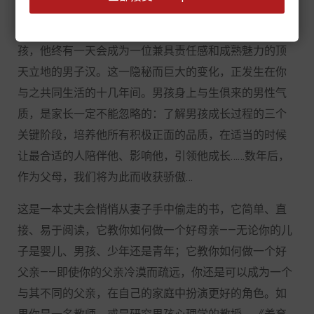
千万不要觉得你家的小宝贝还只是个孩子，就是这个男
孩，他终有一天会成为一位兼具责任感和成熟魅力的顶
天立地的男子汉。这一隐秘而巨大的变化，正发生在你
与之共同生活的十几年间。男孩身上与生俱来的男性气
质，是家长一定不能忽略的：了解男孩成长过程的三个
关键阶段，培养他所有积极正面的品质，在适当的时候
让最合适的人陪伴他、影响他，引领他成长……数年后，
作为父母，我们将为此而收获骄傲…
这是一本丈夫会悄悄从妻子手中偷走的书，它简单、直
接、易于阅读，它教你如何做一个好母亲——无论你的儿
子是婴儿、男孩、少年还是青年；它教你如何做一个好
父亲——即使你的父亲冷漠而疏远，你还是可以成为一个
与其不同的父亲，在自己的家庭中扮演更好的角色。如