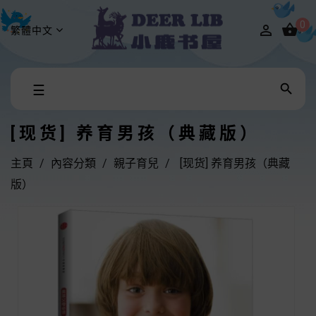
0


繁體中文
Toggle

☰
navigation
[现货] 养育男孩（典藏版）
主頁
內容分類
親子育兒
[现货] 养育男孩（典藏
版）