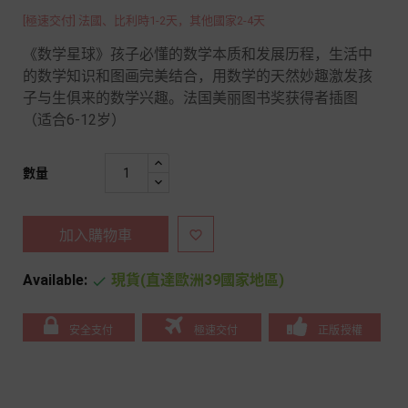
[極速交付] 法國、比利時1-2天，其他國家2-4天
《数学星球》孩子必懂的数学本质和发展历程，生活中
的数学知识和图画完美结合，用数学的天然妙趣激发孩
子与生俱来的数学兴趣。法国美丽图书奖获得者插图
（适合6-12岁）
數量
加入購物車

Available:
現貨(直達歐洲39國家地區)

安全支付
極速交付
正版授權