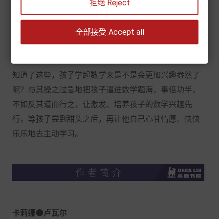
意。
拒绝 Reject
对数学的正确认识：
π和麦当劳红豆派有关系吗？兔子
全部接受 Accept all
产仔和数学数列有什么关系？谷歌（Google）的名字难
道也和数学有关？西兰花的形状和数学有什么关系？
知道了这些，孩子学起数学来是不是会更加兴趣盎然了
呢？与其操之过急地把孩子逼进数学题海，事倍功半，
不如反其道而行之，让激发、培养孩子的数学兴趣先
行，等孩子尝到甜头之后，再让他自己心甘情愿、快快
乐乐地去主动学习。
卡莉娜●卢瓦尔