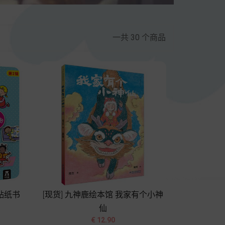
一共 30 个商品
贴纸书
[现货] 九神鹿绘本馆 我家有个小神
仙


价
€ 12.90