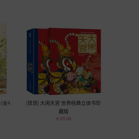
加入购物车
（全4
[现货] 大闹天宫 世界经典立体书珍
藏版


价
€ 59.00
格
加入购物车