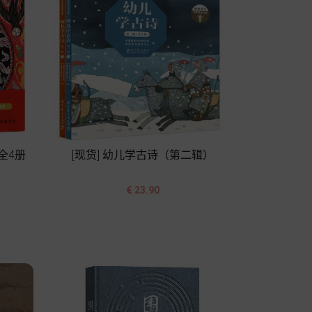
全4册
[现货] 幼儿学古诗（第二辑）


价
€ 23.90
格
加入购物车