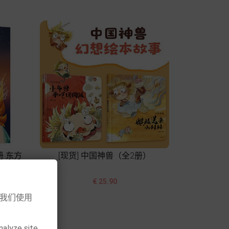
册 东方
[现货] 中国神兽（全2册）


价
€ 25.90
格
意我们使用
加入购物车
nalyze site