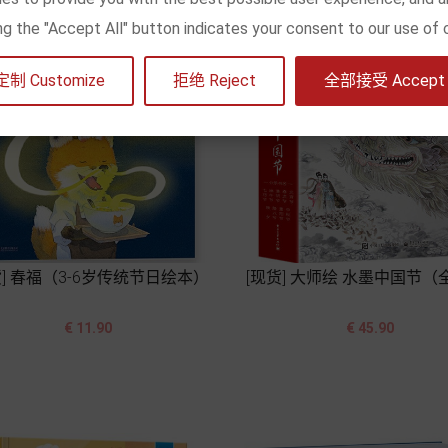
king the "Accept All" button indicates your consent to our use of 
定制 Customize
拒绝 Reject
全部接受 Accept a
货] 春福（3-6岁传统节日绘本）
[现货] 大师绘 水墨中国节（




价
价
€ 11.90
€ 45.90
格
格
加入购物车
加入购物车