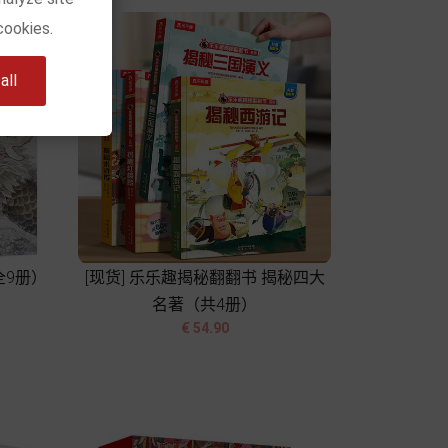
cookies.
ll
全9册）
[现货] 乐乐趣揭秘翻翻书 揭秘四大
名著（共4册）


价
€ 54.90
格
加入购物车