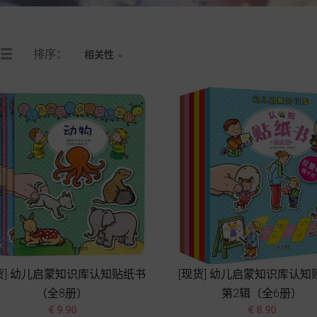
排序：
相关性

货] 幼儿启蒙知识库认知贴纸书
[现货] 幼儿启蒙知识库认知
（全8册）
第2辑（全6册）




价
价
€ 9.90
€ 8.90