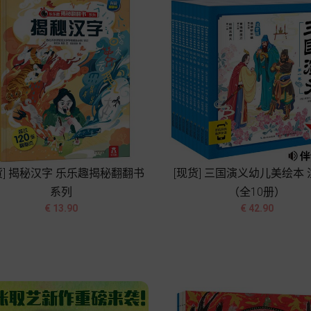
货] 揭秘汉字 乐乐趣揭秘翻翻书
[现货] 三国演义幼儿美绘本
系列
（全10册）




价
价
€ 13.90
€ 42.90
格
格
加入购物车
加入购物车