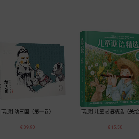
格
格
加入购物车
加入购物车
[现货] 幼三国（第一卷）
[现货] 儿童谜语精选（美




价
价
€ 39.90
€ 15.50
格
格