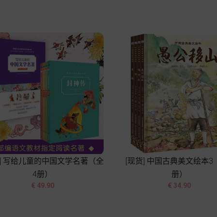
加入购物车
加入购物车
货] 写给儿童的中国文学名著（全
[现货] 中国古典美文绘本3
4册）
册）




价
价
€ 49.90
€ 34.90
格
格
加入购物车
加入购物车