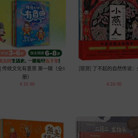
货] 传统文化有意思 第一辑（全6
[现货] 了不起的自然传说：
册）




价
价
€ 25.90
€ 26.90
格
格
加入购物车
加入购物车