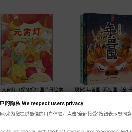
货] 元宵灯（保冬妮中国节日绘本
[现货] 年兽国+狐仙国（全2
元宵节）
文化图腾系列）




私 We respect users privacy
价
价
€ 9.50
€ 29.90
格
格
okie来为您提供最佳的用户体验。点击“全部接受”按钮表示您同
加入购物车
加入购物车
es to provide you with the best possible user experience, and a