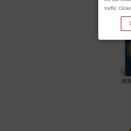
traffic. Clic
[现