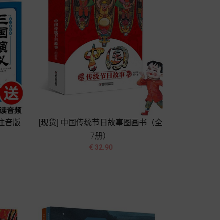
 注音版
[现货] 中国传统节日故事图画书（全
7册）


价
€ 32.90
格
加入购物车