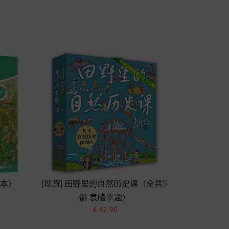
格
加入购物车
绘本）
[现货] 田野里的自然历史课（全共5
册 袁隆平题）


价
€ 42.90
格