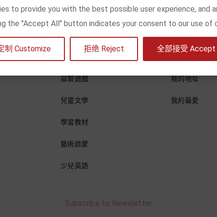
es to provide you with the best possible user experience, and a
king the "Accept All" button indicates your consent to our use of 
繪本
訪問帳戶
定制 Customize
拒绝 Reject
全部接受 Accept a
科普百科
我的訂單
益智遊戲
我的地址
兒童文學
我的最愛
學習教材
藝術啟蒙
少兒英語
Subscribe to Newsletter