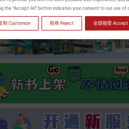
king the "Accept All" button indicates your consent to our use of 
定制 Customize
拒绝 Reject
全部接受 Accept a