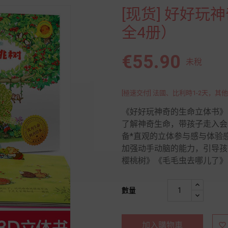
[现货] 好好
全4册）
€55.90
未稅
[極速交付] 法國、比利時1-2天，其他
《好好玩神奇的生命立体书》
了解神奇生命，带孩子走入会
备*直观的立体参与感与体验
加强动手动脑的能力，引导孩
樱桃树》《毛毛虫去哪儿了》
數量
加入購物車
