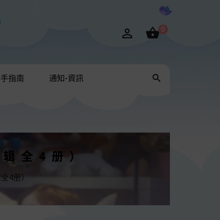

0


新手指南
通知-資訊
一辑全4册）
辑全4册）