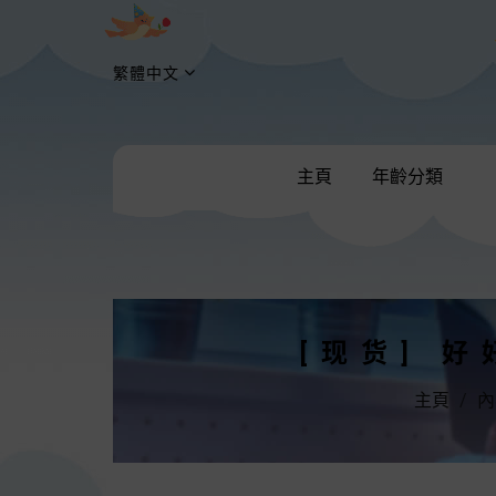
繁體中文
主頁
年齡分類
[现货] 
主頁
內