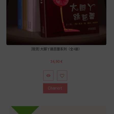
[现货] 大脚丫跳芭蕾系列（全4册）
Prix
34,90 €


Chariot