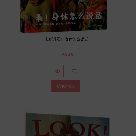
[现货] 看！身体怎么说话
Prix
9,90 €


Chariot