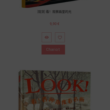
[现货] 看！观察画里的光
Prix
9,90 €


Chariot