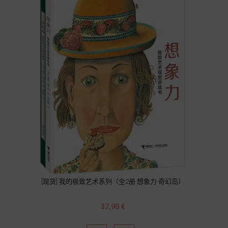
[现货] 我的极致艺术系列（全2册 想象力 奇幻岛）
Prix
37,90 €