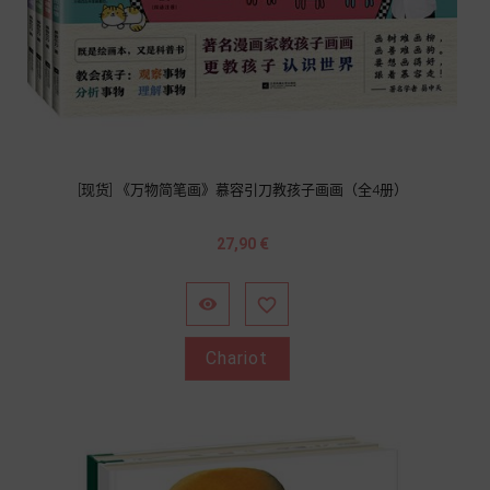
[现货] 《万物简笔画》慕容引刀教孩子画画（全4册）
Prix
27,90 €


Chariot