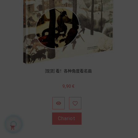
[现货] 看！各种角度看名画
Prix
9,90 €


Chariot
