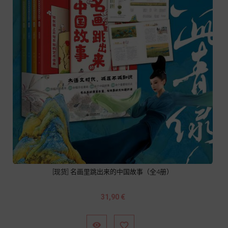
[现货] 名画里跳出来的中国故事（全4册）
Prix
31,90 €

