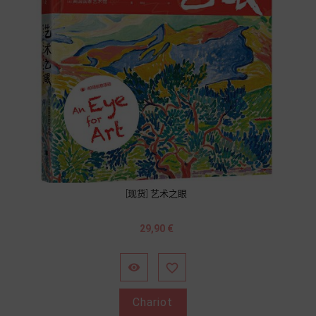
[现货] 艺术之眼
Prix
29,90 €


Chariot