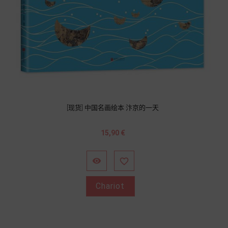
[现货] 中国名画绘本 汴京的一天
Prix
15,90 €


Chariot