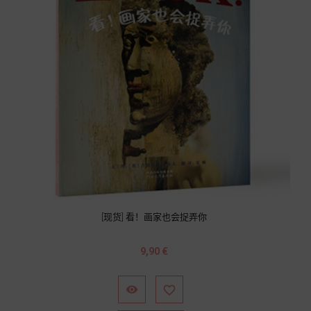
[现货] 看！画家也会捉弄你
Prix
9,90 €

