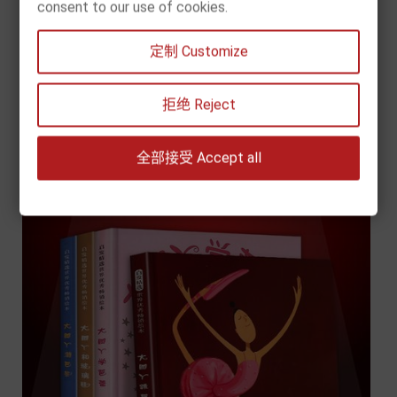
consent to our use of cookies.
[现货] 墨·中国文化艺术启蒙系列·认识名画家
定制 Customize
Prix
57,90 €


拒绝 Reject
Chariot
全部接受 Accept all