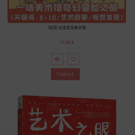
[现货] 出发发发美术馆
Prix
11,90 €


Chariot