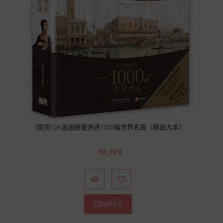
[现货] DK温迪嬷嬷讲述1000幅世界名画（精装大本）
Prix
63,90 €


Chariot