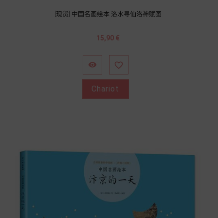
[现货] 中国名画绘本 洛水寻仙洛神赋图
Prix
15,90 €


Chariot