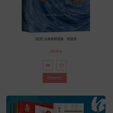
[现货] 文森特和提奥：梵高传
Prix
18,90 €


Chariot