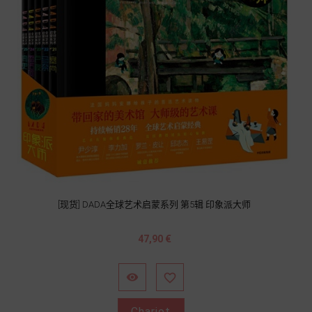
[现货] DADA全球艺术启蒙系列 第5辑 印象派大师
Prix
47,90 €


Chariot