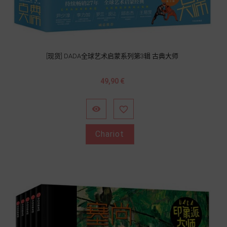
[现货] DADA全球艺术启蒙系列第3辑 古典大师
Prix
49,90 €


Chariot