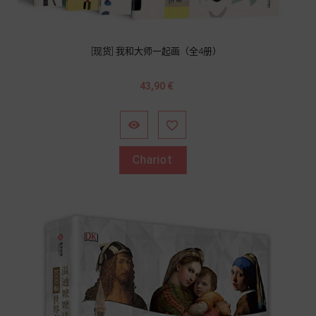
[现货] 我和大师一起画（全4册）
Prix
43,90 €


Chariot