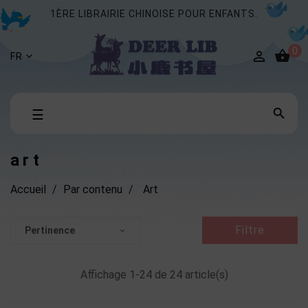
1ÈRE LIBRAIRIE CHINOISE POUR ENFANTS.
0


FR
Basculer

☰
la
navigation
art
Accueil
Par contenu
Art
Filtre
Pertinence

Affichage 1-24 de 24 article(s)