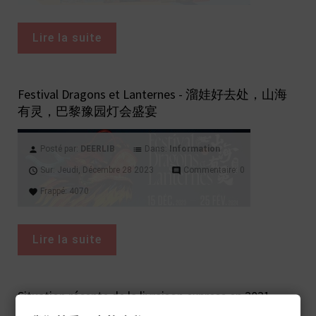
Lire la suite
Festival Dragons et Lanternes - 溜娃好去处，山海
有灵，巴黎豫园灯会盛宴
Posté par:
DEERLIB
Dans:
Information
person
list
Sur:
Jeudi,
Décembre
28
2023
Commentaire:
0
access_time
comment
Frappé:
4070
favorite
Lire la suite
Situation récente de la livraison express en 2021
(mise à jour régulièrement)