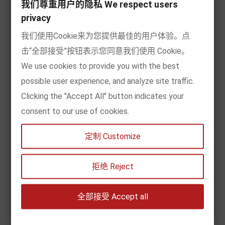
我们尊重用户的隐私 We respect users
privacy
Posté par:
DEERLIB EUROPE
Dans:
Information
person
list
我们使用Cookie来为您提供最佳的用户体验。点
Sur:
Jeudi,
Janvier
7
2021
Commentaire:
0
access_time
comment
击“全部接受”按钮表示您同意我们使用 Cookie。
Frappé:
2593
favorite
We use cookies to provide you with the best
possible user experience, and analyze site traffic.
Lire la suite
Clicking the "Accept All" button indicates your
consent to our use of cookies.
Instructions de livraison - Coronavirus (COVID-19)
定制 Customize
Posté par:
DEERLIB EUROPE
Dans:
Information
person
list
拒绝 Reject
Sur:
Jeudi,
Mars
19
2020
Commentaire:
0
access_time
comment
Frappé:
2666
favorite
全部接受 Accept all
Lire la suite