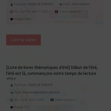
Posté par:
DEERLIB EUROPE
Dans:
Information
person
list
Sur:
Samedi,
Mai
17
2025
Commentaire:
0
access_time
comment
Frappé:
2082
favorite
Lire la suite
[Liste de livres thématiques d'été] Début de l'été,
l'été est là, commençons notre temps de lecture
d'été
Posté par:
DEERLIB EUROPE
person
Dans:
Recommandation de livre
list
Sur:
Lundi,
Mai
5
2025
Commentaire:
0
access_time
comment
Frappé:
712
favorite