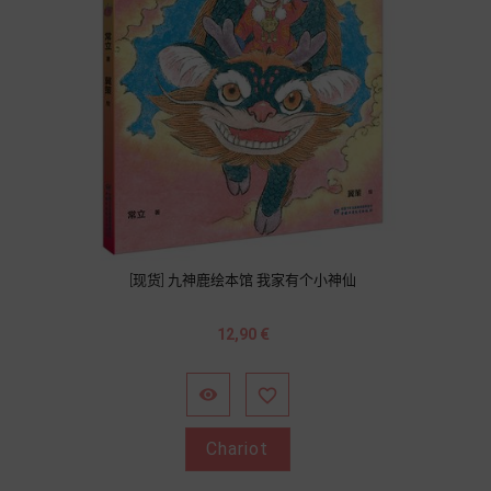
[现货] 九神鹿绘本馆 我家有个小神仙
Prix
12,90 €


Chariot