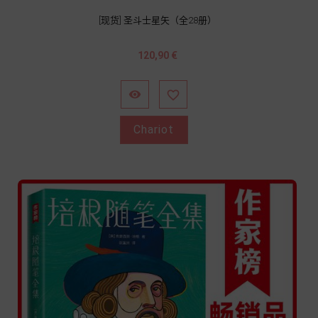
[现货] 圣斗士星矢（全28册）
Prix
120,90 €


Chariot