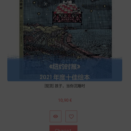
[现货] 孩子，当你沉睡时
Prix
10,90 €


Chariot