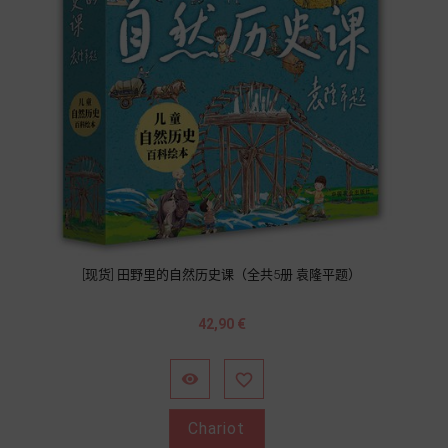
[现货] 田野里的自然历史课（全共5册 袁隆平题）
Prix
42,90 €


Chariot