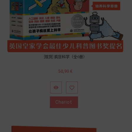
[现货] 疯狂科学（全6册）
Prix
50,90 €


Chariot