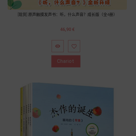
[现货] 原声触摸发声书：听，什么声音？成长版（全4册）
Prix
46,90 €


Chariot