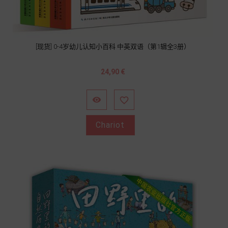
[现货] 0-4岁幼儿认知小百科 中英双语（第1辑全3册）
Prix
24,90 €


Chariot