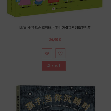
[现货] 小猪佩奇 我有好习惯 行为引导系列绘本礼盒
Prix
26,90 €


Chariot