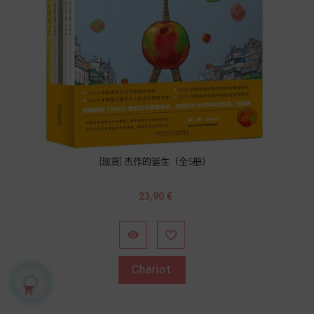
[现货] 杰作的诞生（全5册）
Prix
23,90 €


Chariot
