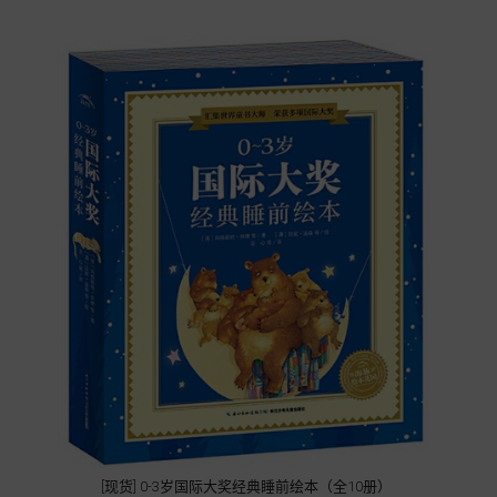
[现货] 0-3岁国际大奖经典睡前绘本（全10册）