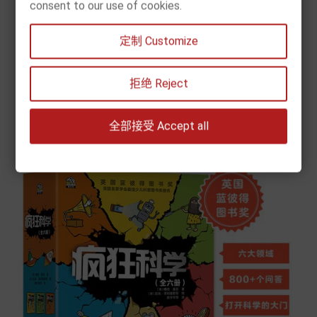
consent to our use of cookies.
[现货] 德国好宝宝成长启蒙亲子书（全7册）
定制 Customize
Prix
63,50 €


拒绝 Reject
Chariot
全部接受 Accept all