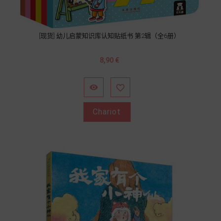
[现货] 幼儿启蒙知识库认知贴纸书 第2辑（全6册）
Prix
8,90 €


Chariot