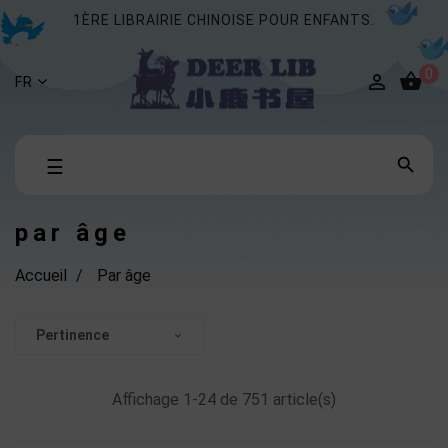
1ÈRE LIBRAIRIE CHINOISE POUR ENFANTS.
0


FR
Basculer

☰
la
navigation
par âge
Accueil
Par âge
Pertinence

Affichage 1-24 de 751 article(s)