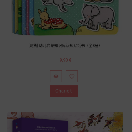
[现货] 幼儿启蒙知识库认知贴纸书（全8册）
Prix
9,90 €


Chariot