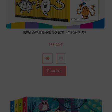
[现货] 奇先生妙小姐经典译本（全95册 礼盒）
Prix
135,00 €


Chariot