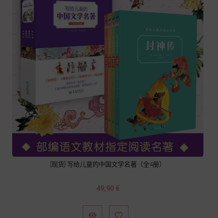
[现货] 写给儿童的中国文学名著（全4册）
Prix
49,90 €

