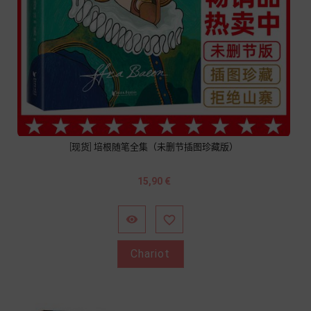
[现货] 培根随笔全集（未删节插图珍藏版）
Prix
15,90 €


Chariot