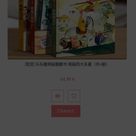
[现货] 乐乐趣揭秘翻翻书 揭秘四大名著（共4册）
Prix
54,90 €


Chariot