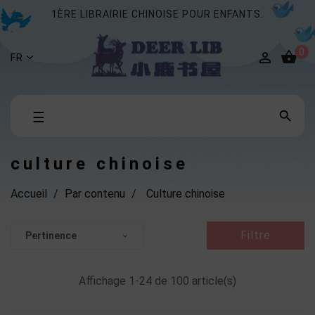
1ÈRE LIBRAIRIE CHINOISE POUR ENFANTS.
0


FR
Basculer

☰
la
navigation
culture chinoise
Accueil
Par contenu
Culture chinoise
Filtre
Pertinence

Affichage 1-24 de 100 article(s)