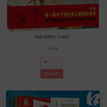
[现货] 安的种子（王早早）
Prix
9,50 €


Chariot