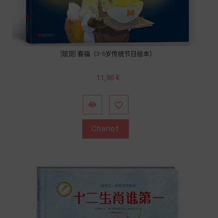
[现货] 春福（3-6岁传统节日绘本）
Prix
11,90 €


Chariot