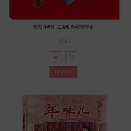
[现货] 斗年兽（金羽毛·世界获奖绘本）
Prix
9,50 €


Chariot