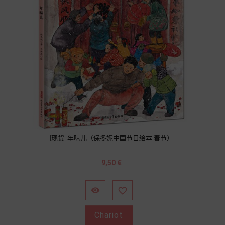
[现货] 年味儿（保冬妮中国节日绘本 春节）
Prix
9,50 €


Chariot