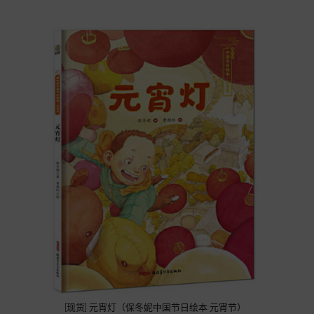
[现货] 元宵灯（保冬妮中国节日绘本 元宵节）