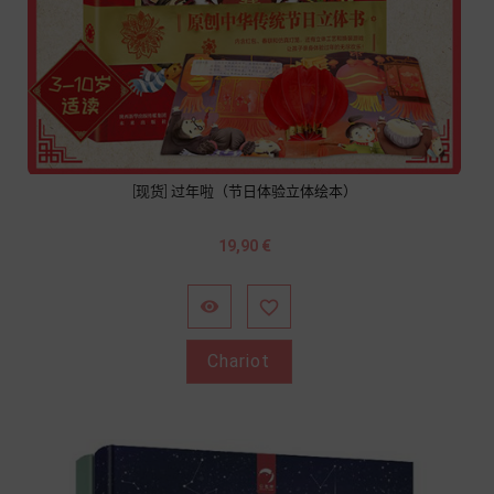
[现货] 过年啦（节日体验立体绘本）
Prix
19,90 €


Chariot