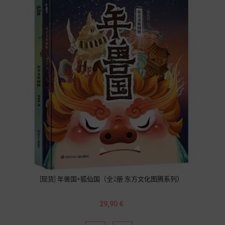
[现货] 年兽国+狐仙国（全2册 东方文化图腾系列）
Prix
29,90 €