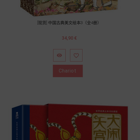
[现货] 中国古典美文绘本3（全4册）
Prix
34,90 €


Chariot