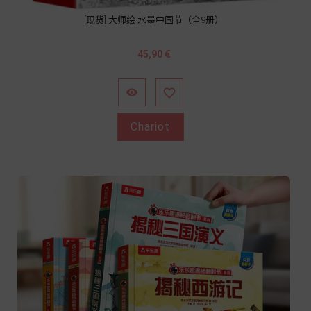
[现货] 大师绘 水墨中国节（全9册）
Prix
45,90 €


Chariot