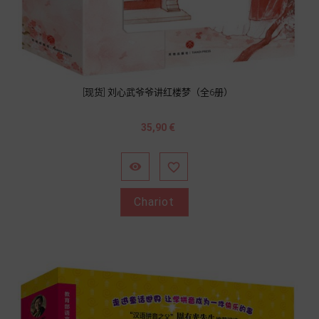
[现货] 刘心武爷爷讲红楼梦（全6册）
Prix
35,90 €


Chariot