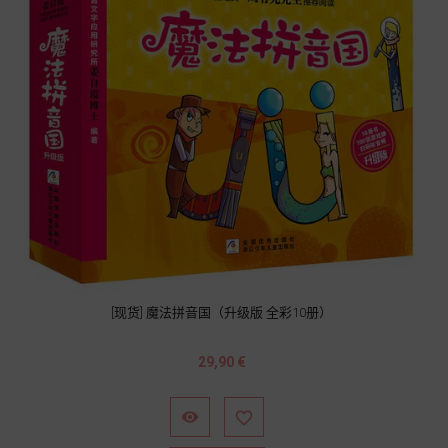
[现货] 魔法拼音国（升级版 全彩10册）
Prix
29,90 €

