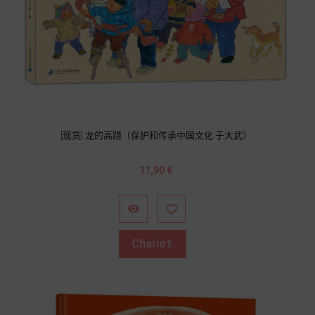
[现货] 龙的高跷（保护和传承中国文化 于大武）
Prix
11,90 €


Chariot