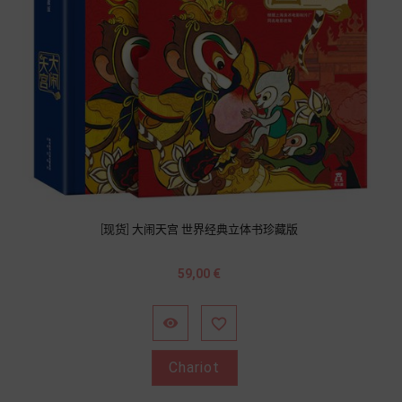
[现货] 大闹天宫 世界经典立体书珍藏版
Prix
59,00 €


Chariot