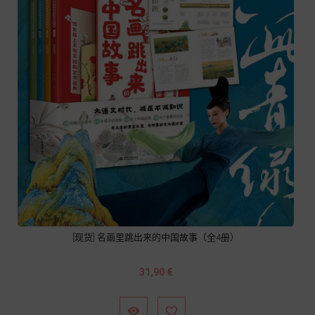
[现货] 名画里跳出来的中国故事（全4册）
Prix
31,90 €

