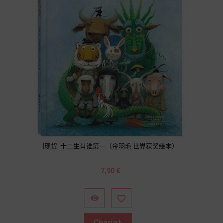
[现货] 十二生肖谁第一（金羽毛·世界获奖绘本）
Prix
7,90 €


Chariot