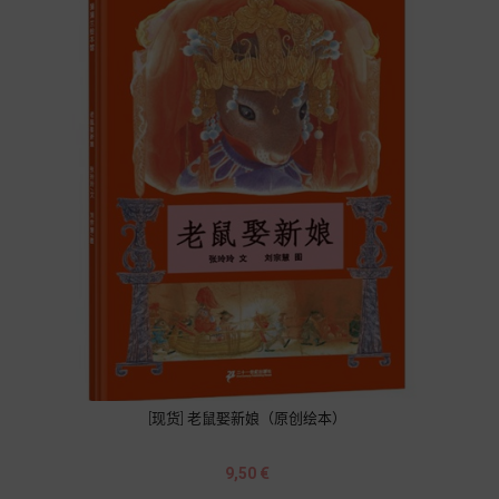
[现货] 老鼠娶新娘（原创绘本）
Prix
9,50 €