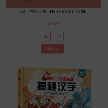
[现货] 九神鹿绘本馆：中国音乐故事绘本（共4册）
Prix
29,90 €


Chariot