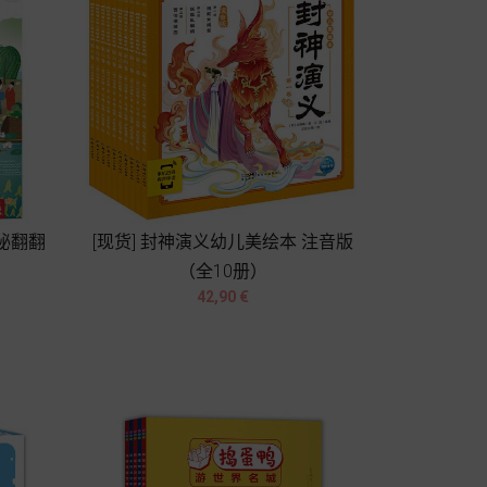
揭秘翻翻
[现货] 封神演义幼儿美绘本 注音版
（全10册）


Prix
42,90 €
Chariot