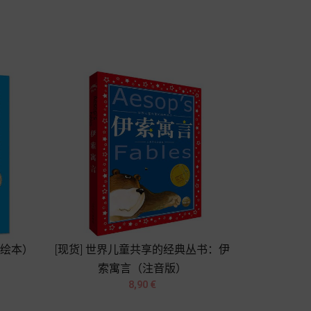
Chariot
美绘本）
[现货] 世界儿童共享的经典丛书：伊
索寓言（注音版）


Prix
8,90 €