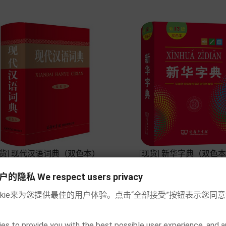
现货] 现代汉语词典（双色本）
[现货] 新华字典（双色




私 We respect users privacy
Prix
Prix
22,90 €
10,90 €
okie来为您提供最佳的用户体验。点击“全部接受”按钮表示您同
Chariot
Chariot
es to provide you with the best possible user experience, and a