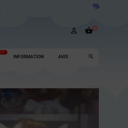

0

OT

INFORMATION
AVIS