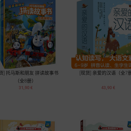
现货] 托马斯和朋友 拼读故事书
[现货] 亲爱的汉语（全7
（全8册）




Prix
Prix
31,90 €
43,90 €
Chariot
Chariot