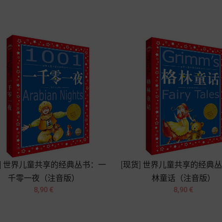
Chariot
Chariot
货] 世界儿童共享的经典丛书：一
[现货] 世界儿童共享的经典
千零一夜（注音版）
林童话（注音版）




Prix
Prix
8,90 €
8,90 €
Chariot
Chariot