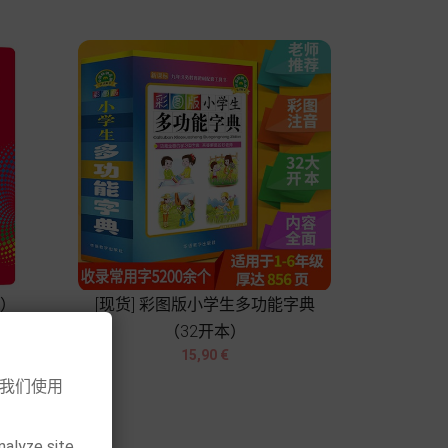
本）
[现货] 彩图版小学生多功能字典
（32开本）


Prix
15,90 €
意我们使用
Chariot
nalyze site