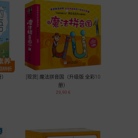
册）
[现货] 魔法拼音国（升级版 全彩10
册）


Prix
29,90 €
Chariot