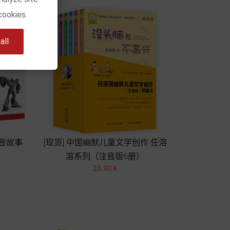
cookies.
ll
注音故事
[现货] 中国幽默儿童文学创作 任溶
溶系列（注音版6册）


Prix
23,90 €
Chariot