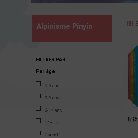
Alpinisme Pinyin
FILTRER PAR
Par âge
0-3 ans
3-6 ans
6-14 ans
[现
14+ ans
Parent