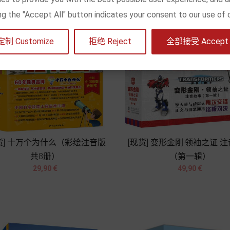
king the "Accept All" button indicates your consent to our use of 
定制 Customize
拒绝 Reject
全部接受 Accept a
货] 十万个为什么（彩绘注音版
[现货] 变形金刚·领袖之证 
共8册）
（第一辑）




Prix
Prix
29,90 €
49,90 €
Chariot
Chariot