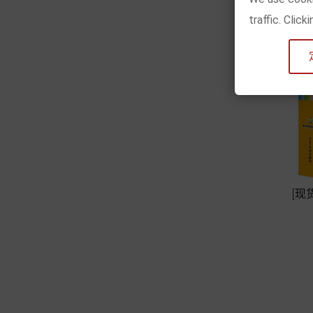
traffic. Clic
[现