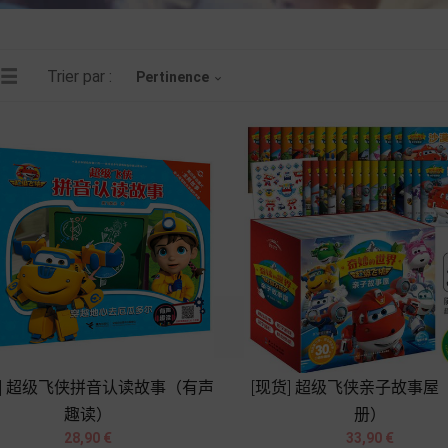
Trier par :
Pertinence

货] 超级飞侠拼音认读故事（有声
[现货] 超级飞侠亲子故事屋
趣读）
册）




Prix
Prix
28,90 €
33,90 €