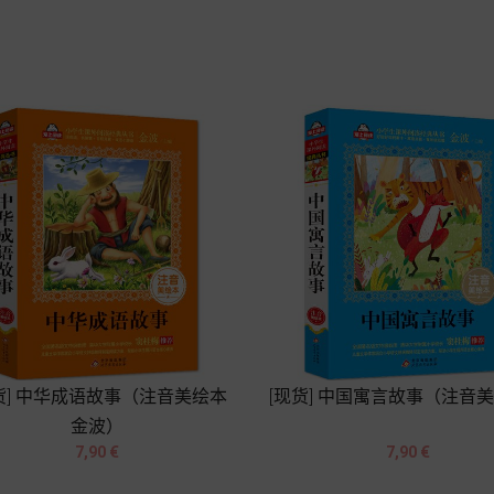
Chariot
Chariot
货] 中华成语故事（注音美绘本
[现货] 中国寓言故事（注音
金波）




Prix
Prix
7,90 €
7,90 €