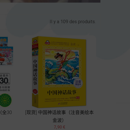
Il y a 109 des produits.
（全30
[现货] 中国神话故事（注音美绘本
金波）


Prix
7,90 €