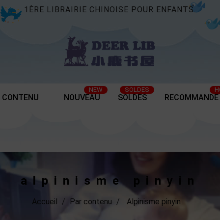
1ÈRE LIBRAIRIE CHINOISE POUR ENFANTS.
NEW
SOLDES
H
 CONTENU
NOUVEAU
SOLDES
RECOMMANDÉ
alpinisme pinyin
Accueil
Par contenu
Alpinisme pinyin