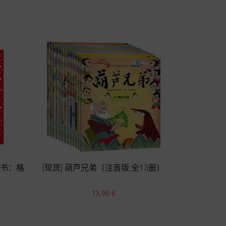
Chariot
丛书：格
[现货] 葫芦兄弟（注音版 全13册）


Prix
13,90 €
Chariot