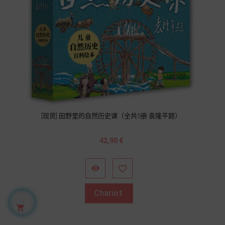
[现货] 田野里的自然历史课（全共5册 袁隆平题）
Prix
42,90 €


Chariot
