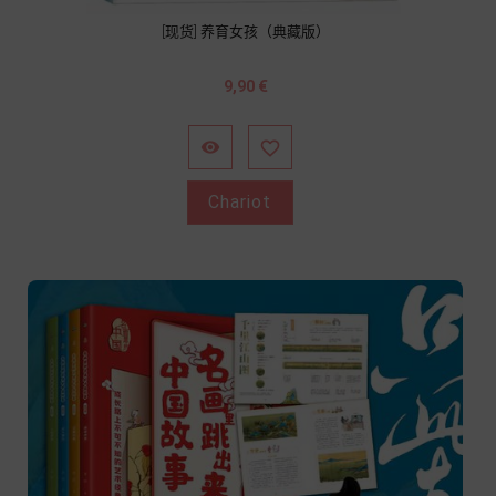
[现货] 养育女孩（典藏版）
Prix
9,90 €


Chariot