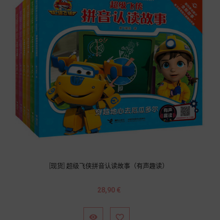
[现货] 超级飞侠拼音认读故事（有声趣读）
Prix
28,90 €

