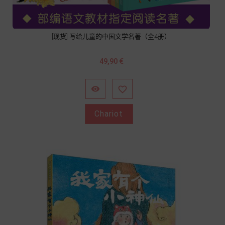
[现货] 写给儿童的中国文学名著（全4册）
Prix
49,90 €


Chariot