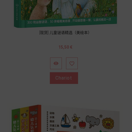
[现货] 儿童谜语精选（美绘本）
Prix
15,50 €


Chariot