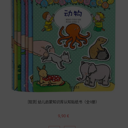
[现货] 幼儿启蒙知识库认知贴纸书（全8册）
Prix
9,90 €