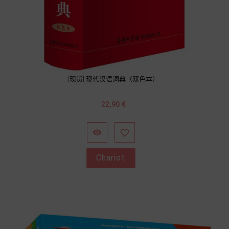
[现货] 现代汉语词典（双色本）
Prix
22,90 €


Chariot