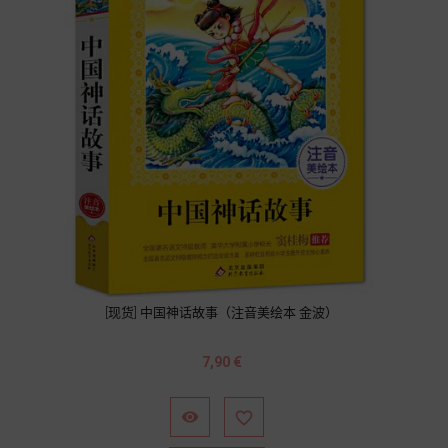
[现货] 中国神话故事（注音美绘本 金波）
Prix
7,90 €

