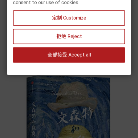
consent to our use of cookies.
[现货] 新华字典（双色本）
定制 Customize
Prix
10,90 €


拒绝 Reject
Chariot
全部接受 Accept all