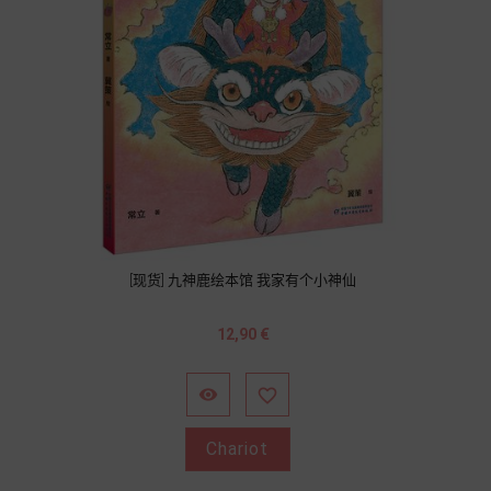
[现货] 九神鹿绘本馆 我家有个小神仙
Prix
12,90 €


Chariot