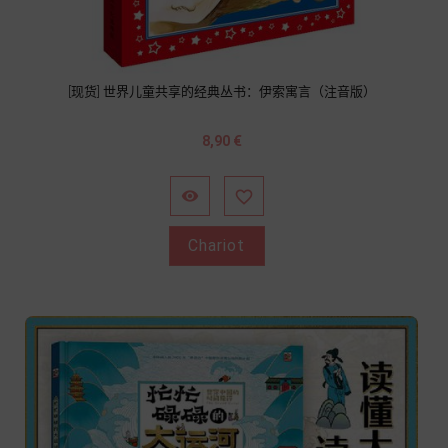
[现货] 世界儿童共享的经典丛书：伊索寓言（注音版）
Prix
8,90 €


Chariot