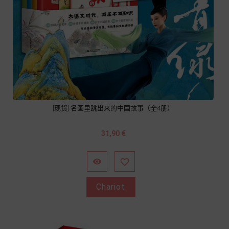
[现货] 名画里跳出来的中国故事（全4册）
Prix
31,90 €


Chariot