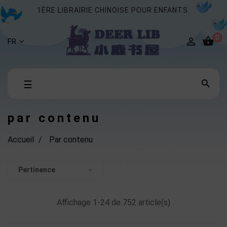
1ÈRE LIBRAIRIE CHINOISE POUR ENFANTS.
0


FR
Basculer

☰
la
navigation
par contenu
Accueil
Par contenu
Pertinence

Affichage 1-24 de 752 article(s)