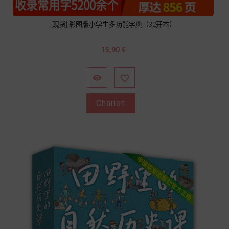
[现货] 彩图版小学生多功能字典（32开本）
Prix
15,90 €


Chariot