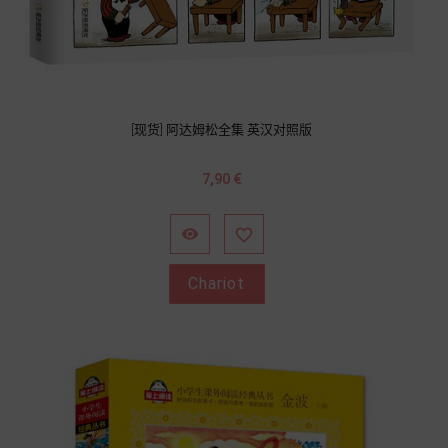
[现货] 阿达姆松全集 英汉对照版
Prix
7,90 €


Chariot