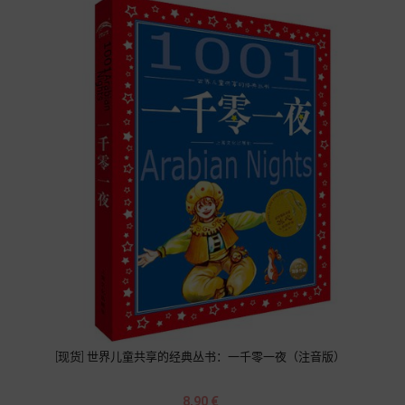
[现货] 世界儿童共享的经典丛书：一千零一夜（注音版）
Prix
8,90 €