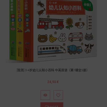
[现货] 0-4岁幼儿认知小百科 中英双语（第1辑全3册）
Prix
24,90 €


Chariot