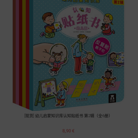
[现货] 幼儿启蒙知识库认知贴纸书 第2辑（全6册）
Prix
8,90 €