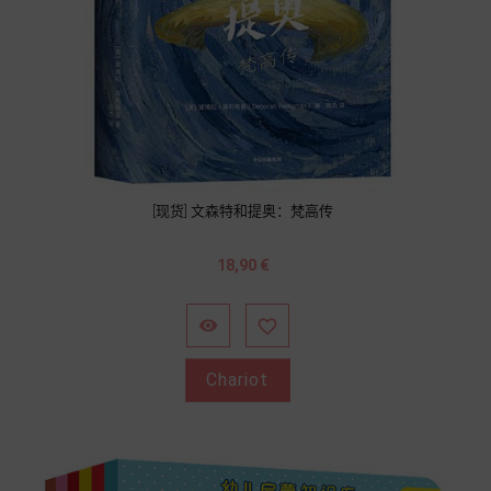
[现货] 文森特和提奥：梵高传
Prix
18,90 €


Chariot