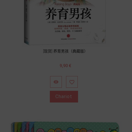
[现货] 养育男孩（典藏版）
Prix
9,90 €


Chariot