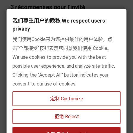
3 récompenses pour l'invité
Après avoir invité un ami à s'enregistrer, chaque fois
我们尊重用户的隐私 We respect users
qu'un ami passe une commande avec succès (
360
privacy
jours
après l'enregistrement), vous recevoir cet
我们使用Cookie来为您提供最佳的用户体验。点
achat. Montant
2%
récompense
击“全部接受”按钮表示您同意我们使用 Cookie。
We use cookies to provide you with the best
Comment consulter:
afficher les récompenses dans
possible user experience, and analyze site traffic.
Mon compte
->
Mon compte de récompenses
Clicking the "Accept All" button indicates your
Comment utiliser:
consent to our use of cookies.
(1) Cliquez sur
"Mon compte"
->
"Mon compte de
定制 Customize
récompenses"
, cliquez sur
"Transformez mes
récompenses en un bon de réduction"
bouton
拒绝 Reject
(2) Une fois la conversion réussie, vous pouvez voir
"Bons de réduction disponibles"
ci-dessous, cliquez