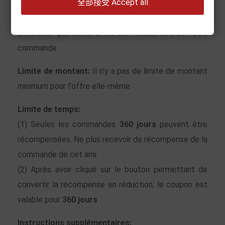
全部接受 Accept all
sur
"Ajouter au panier" à droite
.
(3) Lorsque vous entrez dans le panier, vous pouvez
constater que cette offre est valable lors de votre
commande
Limite de montant:
Il n'y a pas de limite de montant
minimum pour l'offre elle-même
Limite de temps:
(1) Seules les
commandes
360 jours
peuvent être
récompensées. Ne plus recevoir de récompense de la
commande de cet ami
(2) Après avoir cliqué sur le bouton permettant de
convertir la récompense en réduction, le coupon est
valable pour
360 jours
Instructions supplémentaires: