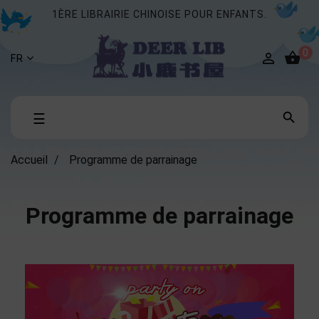
1ÈRE LIBRAIRIE CHINOISE POUR ENFANTS.
0


FR
Basculer

☰
la
navigation
Accueil
Programme de parrainage
Programme de parrainage