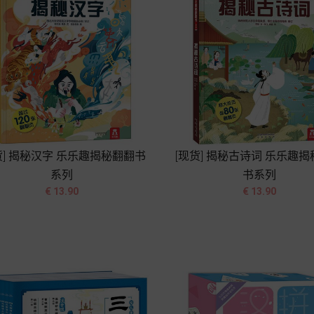
货] 揭秘汉字 乐乐趣揭秘翻翻书
[现货] 揭秘古诗词 乐乐趣
系列
书系列




价
价
€ 13.90
€ 13.90
格
格
加入购物车
加入购物车