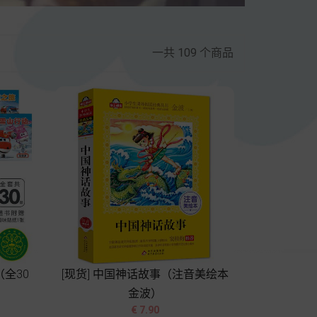
一共 109 个商品
（全30
[现货] 中国神话故事（注音美绘本
金波）


价
€ 7.90