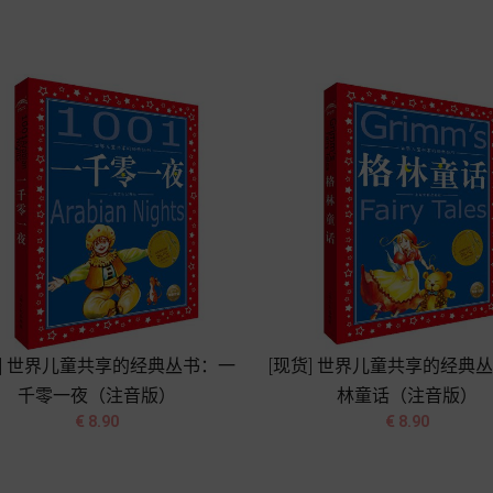
加入购物车
加入购物车
货] 世界儿童共享的经典丛书：一
[现货] 世界儿童共享的经典
千零一夜（注音版）
林童话（注音版）




价
价
€ 8.90
€ 8.90
格
格
加入购物车
加入购物车