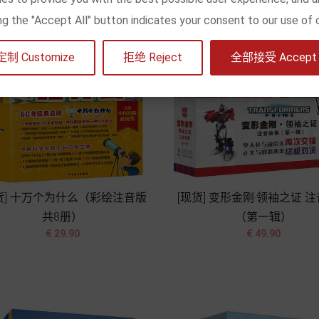
king the "Accept All" button indicates your consent to our use of 
定制 Customize
拒绝 Reject
全部接受 Accept a
货] 十万个为什么（彩绘注音版
[现货] 变形金刚·领袖之证 
共8册）
（第一辑）




价
价
€ 29.90
€ 49.90
格
格
加入购物车
加入购物车