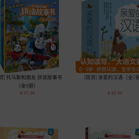
现货] 托马斯和朋友 拼读故事书
[现货] 亲爱的汉语（全7
（全8册）




价
价
€ 31.90
€ 43.90
格
格
加入购物车
加入购物车