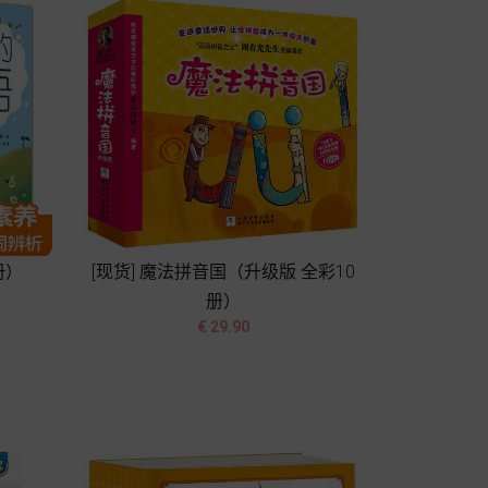
册）
[现货] 魔法拼音国（升级版 全彩10
册）


价
€ 29.90
格
加入购物车