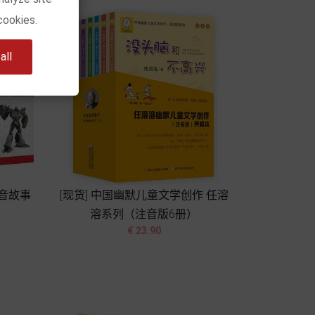
cookies.
ll
注音故事
[现货] 中国幽默儿童文学创作 任溶
溶系列（注音版6册）


价
€ 23.90
格
加入购物车