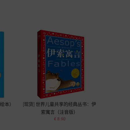
格
加入购物车
美绘本）
[现货] 世界儿童共享的经典丛书：伊
索寓言（注音版）


价
€ 8.90
格