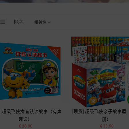
排序：
相关性

货] 超级飞侠拼音认读故事（有声
[现货] 超级飞侠亲子故事屋
趣读）
册）




价
价
€ 28.90
€ 33.90