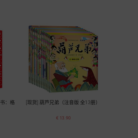
加入购物车
丛书：格
[现货] 葫芦兄弟（注音版 全13册）


价
€ 13.90
格
加入购物车