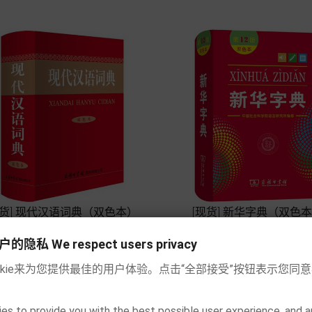
现货] 现代汉语词典（双色本）
[现货] 新华字典（双色




私 We respect users privacy
价
价
€ 22.90
€ 10.90
格
格
okie来为您提供最佳的用户体验。点击“全部接受”按钮表示您同
加入购物车
加入购物车
es to provide you with the best possible user experience, and a