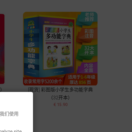
本）
[现货] 彩图版小学生多功能字典
（32开本）


价
€ 15.90
格
意我们使用
加入购物车
nalyze site