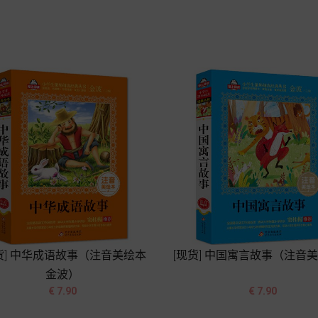
格
格
加入购物车
加入购物车
货] 中华成语故事（注音美绘本
[现货] 中国寓言故事（注音
金波）




价
价
€ 7.90
€ 7.90
格
格