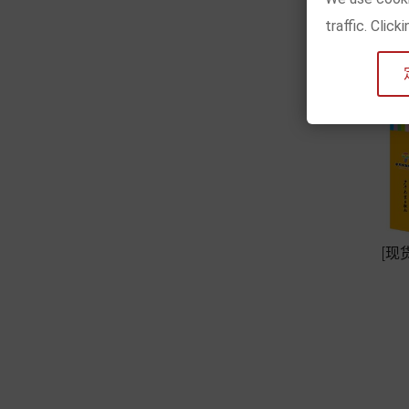
traffic. Clic
[现