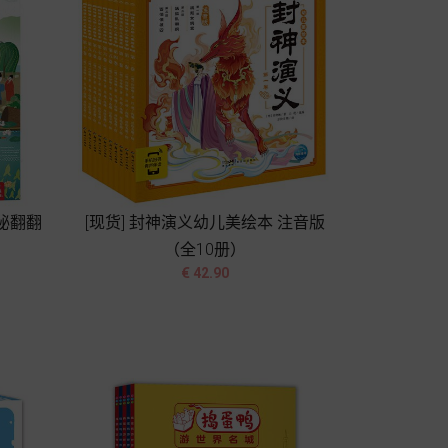
揭秘翻翻
[现货] 封神演义幼儿美绘本 注音版
（全10册）


价
€ 42.90
格
加入购物车