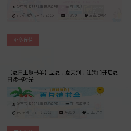
发布者:
DEERLIB EUROPE
在:
信息
person
list
在:
星期六,
5月
17
2025
评论:
0
点击:
2084
access_time
comment
favorite
更多详情
【夏日主题书单】立夏，夏天到，让我们开启夏
日读书时光
发布者:
DEERLIB EUROPE
在:
书单推荐
person
list
在:
星期一,
5月
5
2025
评论:
0
点击:
713
access_time
comment
favorite