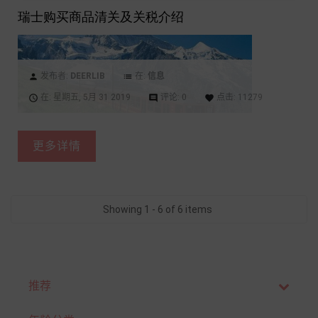
瑞士购买商品清关及关税介绍
发布者:
DEERLIB
在:
信息
person
list
在:
星期五,
5月
31
2019
评论:
0
点击:
11279
access_time
comment
favorite
更多详情
Showing 1 - 6 of 6 items
推荐