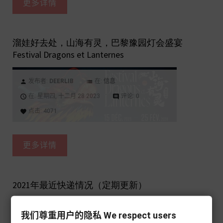
更多详情
溜娃好去处，山海有灵，巴黎豫园灯会盛宴
Festival Dragons et Lanternes
发布者:
DEERLIB
在:
信息
person
list
在:
星期四,
十二月
28
2023
评论:
0
access_time
comment
点击:
4071
favorite
更多详情
2021年最近快递情况（定期更新）
我们尊重用户的隐私 We respect users