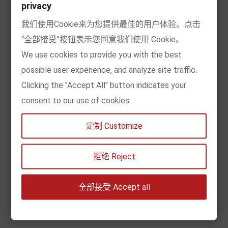
发布者:
DEERLIB EUROPE
在:
信息
privacy
person
list
在:
星期四,
一月
7
2021
评论:
0
点击:
2593
access_time
comment
favorite
我们使用Cookie来为您提供最佳的用户体验。点击
“全部接受”按钮表示您同意我们使用 Cookie。
更多详情
We use cookies to provide you with the best
possible user experience, and analyze site traffic.
Clicking the "Accept All" button indicates your
COVID-19新冠病毒疫情期间发货说明（每日更
consent to our use of cookies.
新）
定制 Customize
发布者:
DEERLIB EUROPE
在:
信息
person
list
拒绝 Reject
在:
星期四,
三月
19
2020
评论:
0
点击:
2666
access_time
comment
favorite
全部接受 Accept all
更多详情