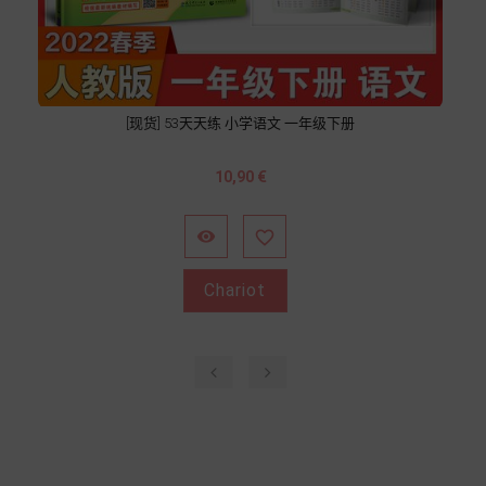
[现货] 53天天练 小学语文 一年级下册
Prix
10,90 €


Chariot
‹
›