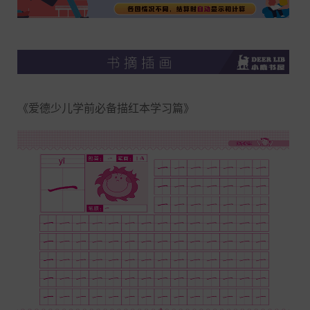
《爱德少儿学前必备描红本学习篇》