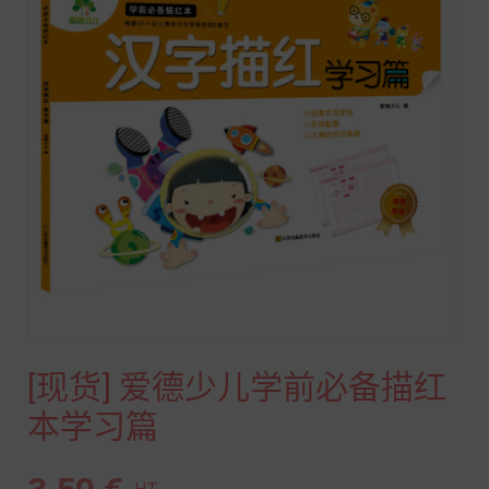
[现货] 爱德少儿学前必备描红
本学习篇