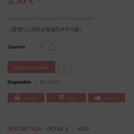
3,50 €
HT
[Livraison rapide] Recevez sous 1 à 2 jours ouvrés
《爱德少儿学前必备描红本学习篇》
Quantité
Ajouter au panier

Disponible:
En stock

Sécurité
Vite
Autorisé
DESCRIPTION
DÉTAILS
AVIS