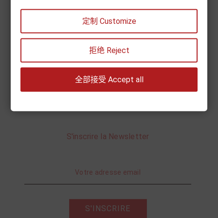
定制 Customize
Par âge
Par contenu
拒绝 Reject
Mon compte
全部接受 Accept all
Information
S'inscrire la Newsletter
S'INSCRIRE