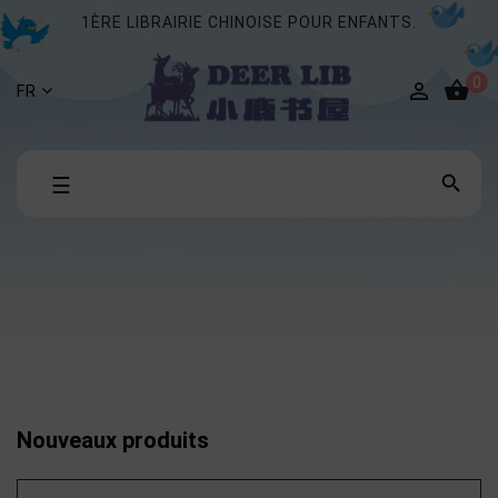
1ÈRE LIBRAIRIE CHINOISE POUR ENFANTS.
0


FR
Basculer

☰
la
navigation
Nouveaux produits