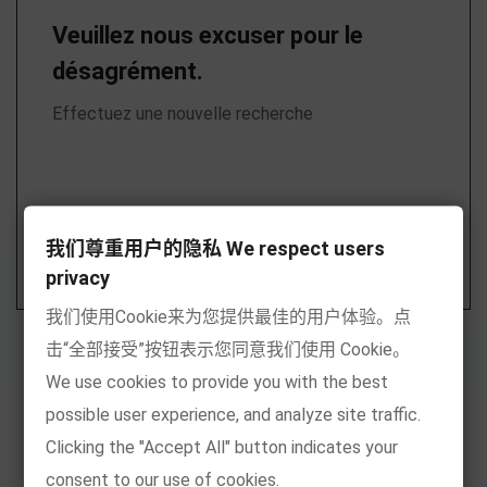
Veuillez nous excuser pour le
désagrément.
Effectuez une nouvelle recherche

我们尊重用户的隐私 We respect users
privacy
我们使用Cookie来为您提供最佳的用户体验。点
击“全部接受”按钮表示您同意我们使用 Cookie。
We use cookies to provide you with the best
possible user experience, and analyze site traffic.
Clicking the "Accept All" button indicates your
consent to our use of cookies.
Recommandé