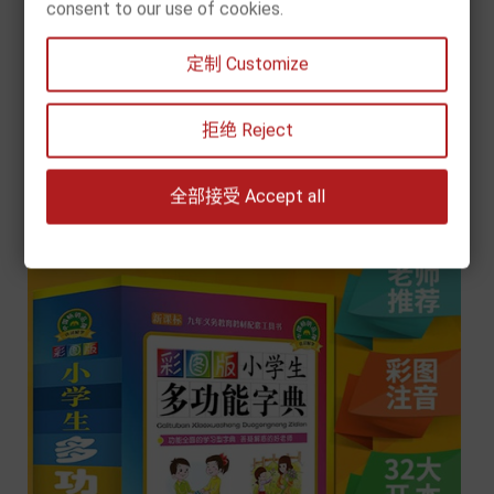
consent to our use of cookies.
[现货] 新华字典（双色本）
定制 Customize
Prix
10,90 €


拒绝 Reject
Chariot
全部接受 Accept all