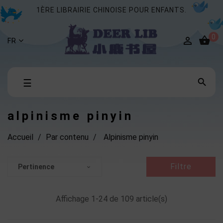
1ÈRE LIBRAIRIE CHINOISE POUR ENFANTS.
0


FR
Basculer

☰
la
navigation
alpinisme pinyin
Accueil
Par contenu
Alpinisme pinyin
Filtre
Pertinence

Affichage 1-24 de 109 article(s)