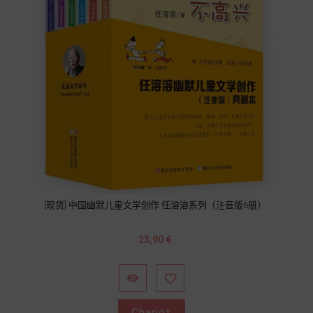
[现货] 中国幽默儿童文学创作 任溶溶系列（注音版6册）
Prix
23,90 €


Chariot