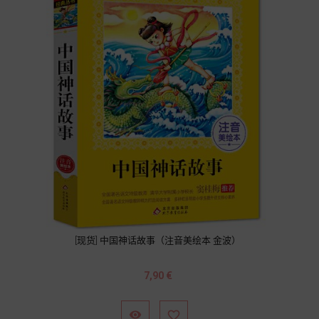
[现货] 中国神话故事（注音美绘本 金波）
Prix
7,90 €

