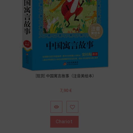
[现货] 中国寓言故事（注音美绘本）
Prix
7,90 €


Chariot