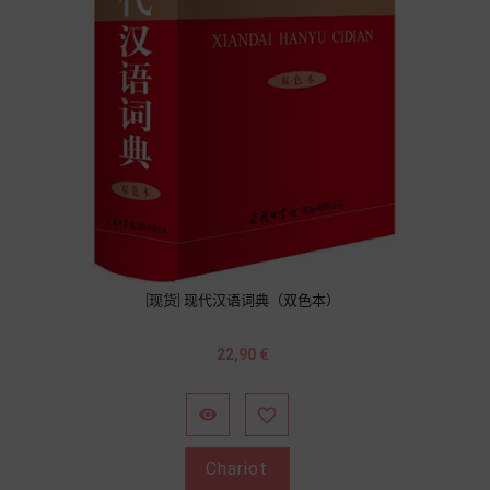
[现货] 现代汉语词典（双色本）
Prix
22,90 €


Chariot