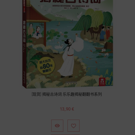
[现货] 揭秘古诗词 乐乐趣揭秘翻翻书系列
Prix
13,90 €

