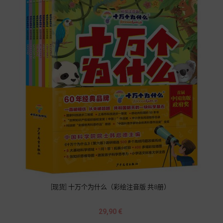
[现货] 十万个为什么（彩绘注音版 共8册）
Prix
29,90 €