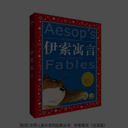
[现货] 世界儿童共享的经典丛书：伊索寓言（注音版）