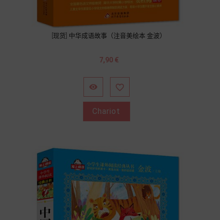
[现货] 中华成语故事（注音美绘本 金波）
Prix
7,90 €


Chariot