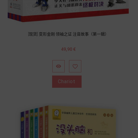
[现货] 变形金刚·领袖之证 注音故事（第一辑）
Prix
49,90 €


Chariot