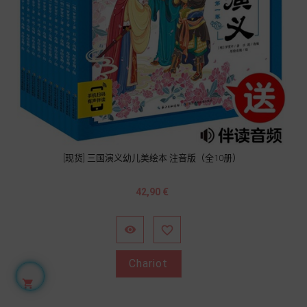
[现货] 三国演义幼儿美绘本 注音版（全10册）
Prix
42,90 €


Chariot
