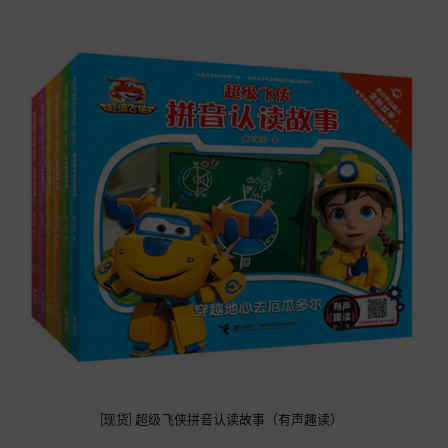
[现货] 超级飞侠拼音认读故事（有声趣读）