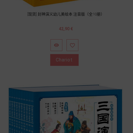
[现货] 封神演义幼儿美绘本 注音版（全10册）
Prix
42,90 €


Chariot