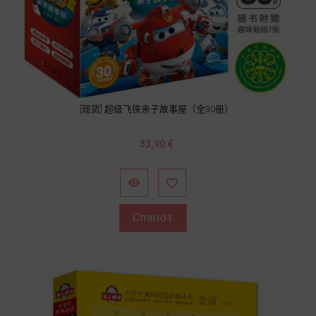
[现货] 超级飞侠亲子故事屋（全30册）
Prix
33,90 €


Chariot