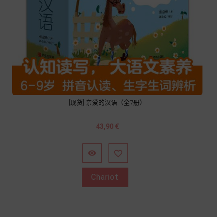
[现货] 亲爱的汉语（全7册）
Prix
43,90 €


Chariot