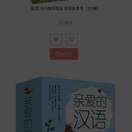
[现货] 托马斯和朋友 拼读故事书（全8册）
Prix
31,90 €


Chariot