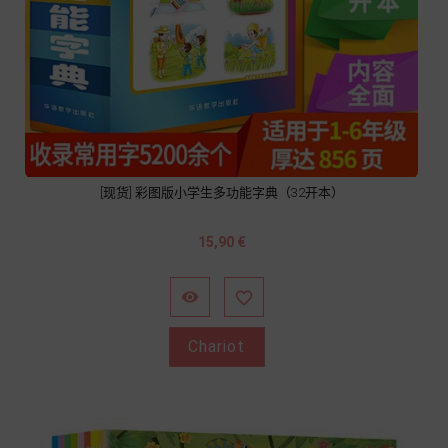
[现货] 彩图版小学生多功能字典（32开本）
Prix
15,90 €


Chariot