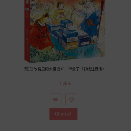
[现货] 故宫里的大怪兽18：毕业了（彩绘注音版）
Prix
7,50 €


Chariot