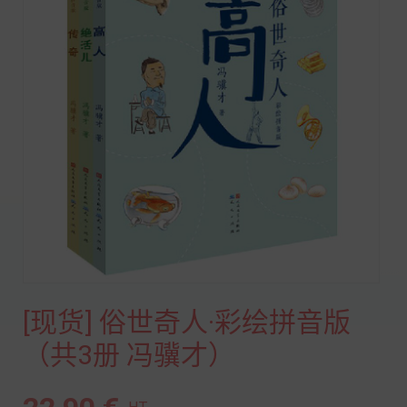
[现货] 俗世奇人·彩绘拼音版
（共3册 冯骥才）