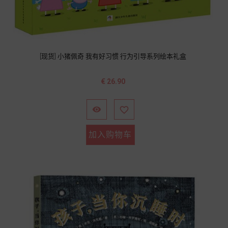
[现货] 小猪佩奇 我有好习惯 行为引导系列绘本礼盒
价
€ 26.90
格


加入购物车