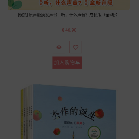
[现货] 原声触摸发声书：听，什么声音？成长版（全4册）
价
€ 46.90
格


加入购物车