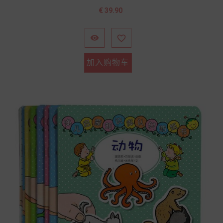
价
€ 39.90
格


加入购物车