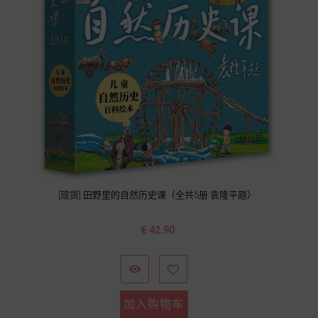
[现货] 田野里的自然历史课（全共5册 袁隆平题）
价
€ 42.90
格


加入购物车