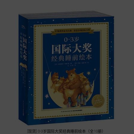
[现货] 0-3岁国际大奖经典睡前绘本（全10册）