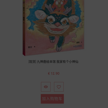
[现货] 九神鹿绘本馆 我家有个小神仙
价
€ 12.90
格


加入购物车