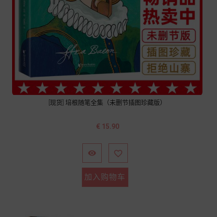
[现货] 培根随笔全集（未删节插图珍藏版）
价
€ 15.90
格


加入购物车