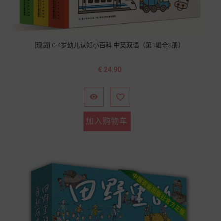
[现货] 0-4岁幼儿认知小百科 中英双语（第1辑全3册）
价
€ 24.90
格


加入购物车