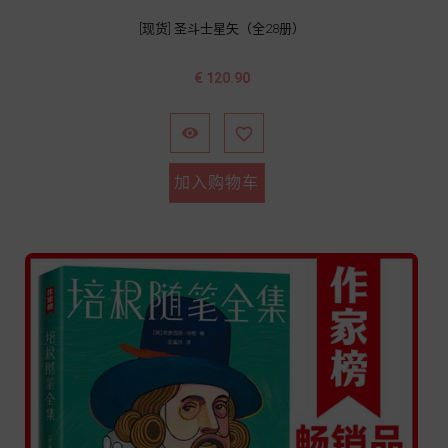
[现货] 圣斗士星矢（全28册）
价
€ 120.90
格


加入购物车