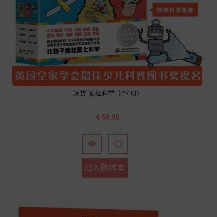
[现货] 疯狂科学（全6册）
价
€ 50.90
格


加入购物车