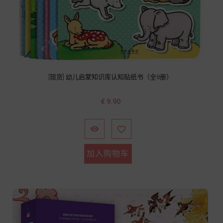
[现货] 幼儿启蒙知识库认知贴纸书（全8册）
价
€ 9.90
格


加入购物车