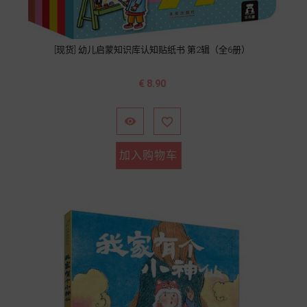
[现货] 幼儿启蒙知识库认知贴纸书 第2辑（全6册）
价
€ 8.90
格


加入购物车