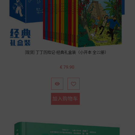
[现货] 丁丁历险记-经典礼盒装（小开本 全22册）
价
€ 79.90
格


加入购物车