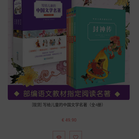
[现货] 写给儿童的中国文学名著（全4册）
价
€ 49.90
格

