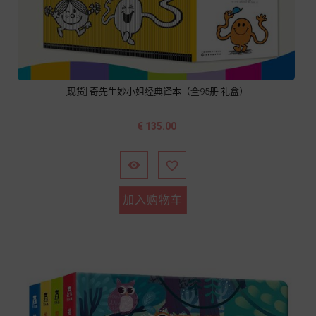
[现货] 奇先生妙小姐经典译本（全95册 礼盒）
价
€ 135.00
格


加入购物车