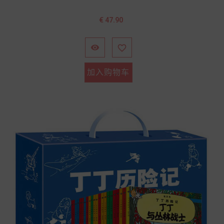
价
€ 47.90
格


加入购物车