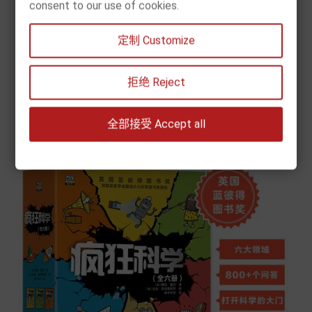
consent to our use of cookies.
[现货] 德国好宝宝成长启蒙亲子书（全7册）
定制 Customize
价
€ 63.50
格


拒绝 Reject
加入购物车
全部接受 Accept all