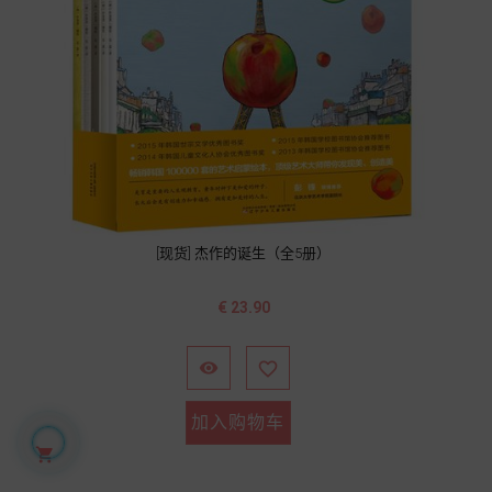
[现货] 杰作的诞生（全5册）
价
€ 23.90
格


加入购物车
