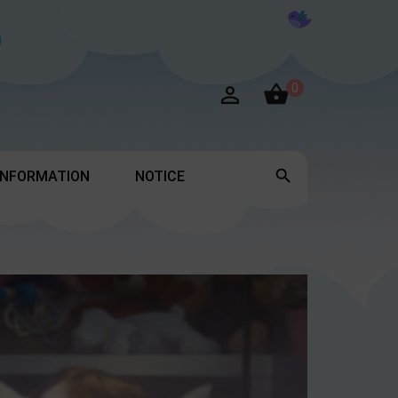

0


INFORMATION
NOTICE