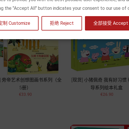
king the "Accept All" button indicates your consent to our use of 
定制 Customize
拒绝 Reject
全部接受 Accept a
货] 旁帝艺术创想图画书系列（全
[现货] 小猪佩奇 我有好习惯
5册）
导系列绘本礼盒




Price
Price
€33.90
€26.90
Add to cart
Add to cart