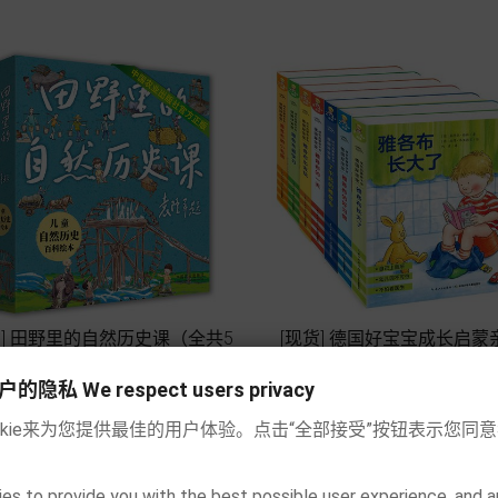
货] 田野里的自然历史课（全共5
[现货] 德国好宝宝成长启蒙
册 袁隆平题）
（全7册）




私 We respect users privacy
Price
Price
€42.90
€63.50
okie来为您提供最佳的用户体验。点击“全部接受”按钮表示您同
Add to cart
Add to cart
es to provide you with the best possible user experience, and a