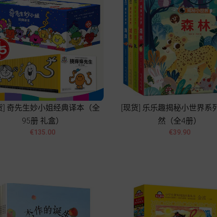
货] 奇先生妙小姐经典译本（全
[现货] 乐乐趣揭秘小世界系
95册 礼盒）
然（全4册）




Price
Price
€135.00
€39.90
Add to cart
Add to cart