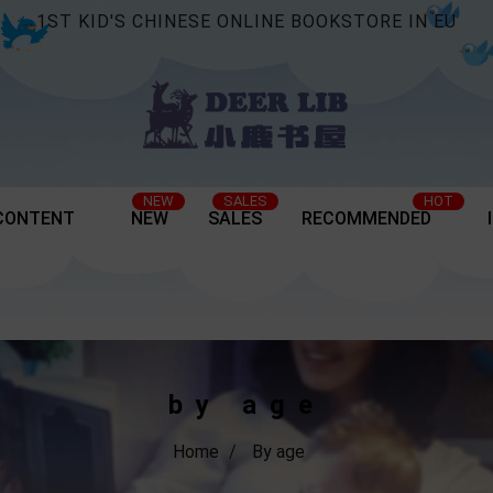
1ST KID'S CHINESE ONLINE BOOKSTORE IN EU
NEW
SALES
HOT
CONTENT
NEW
SALES
RECOMMENDED
by age
Home
By age