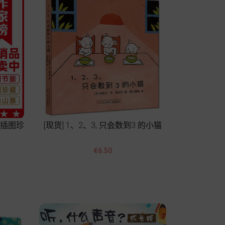
节插图珍
[现货] 1、2、3, 只会数到3 的小猫


Price
€6.50
Add to cart