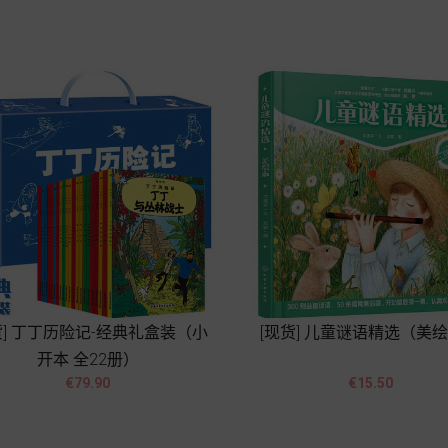
Add to cart
Add to cart
货] 丁丁历险记-经典礼盒装（小
[现货] 儿童谜语精选（美
开本 全22册）




Price
Price
€79.90
€15.50
Add to cart
Add to cart