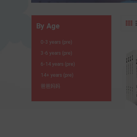
By Age
0-3 years (pre)
3-6 years (pre)
6-14 years (pre)
14+ years (pre)
爸爸妈妈