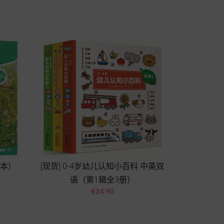
Add to cart
绘本）
[现货] 0-4岁幼儿认知小百科 中英双
语（第1辑全3册）


Price
€24.90
Add to cart