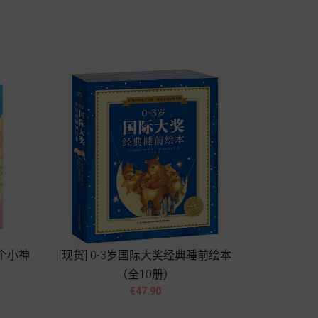
Add to cart
有个小神
[现货] 0-3岁国际大奖经典睡前绘本
（全10册）


Price
€47.90