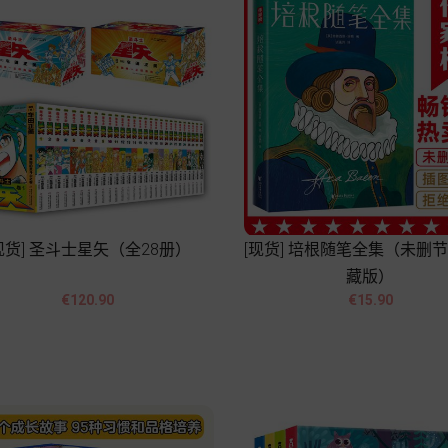
现货] 圣斗士星矢（全28册）
[现货] 培根随笔全集（未删
藏版）




Price
Price
€120.90
€15.90
Add to cart
Add to cart