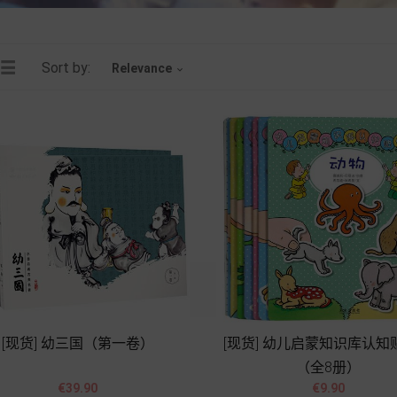
Sort by:
Relevance

[现货] 幼三国（第一卷）
[现货] 幼儿启蒙知识库认知
（全8册）




Price
Price
€39.90
€9.90