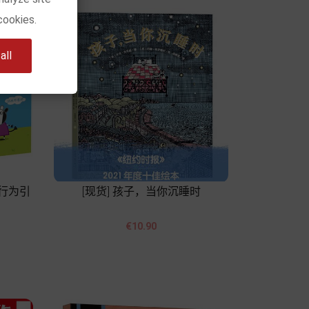
cookies.
ll
 行为引
[现货] 孩子，当你沉睡时


Price
€10.90
Add to cart