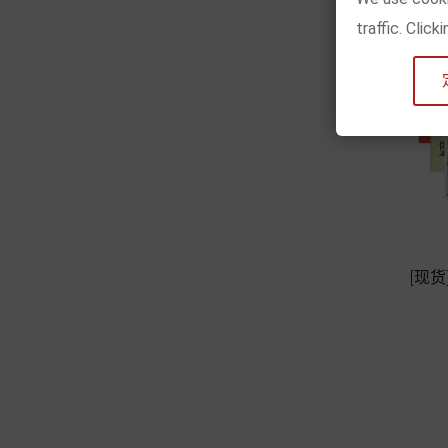
traffic. Clic
[现