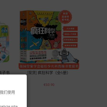
亲子书
[现货] 疯狂科学（全6册）


Price
€50.90
意我们使用
Add to cart
nalyze site