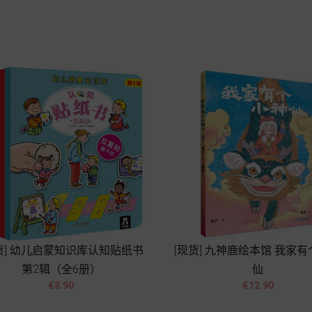
Add to cart
Add to cart
货] 幼儿启蒙知识库认知贴纸书
[现货] 九神鹿绘本馆 我家
第2辑（全6册）
仙




Price
Price
€8.90
€12.90