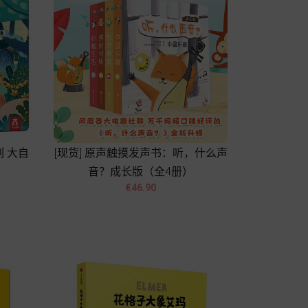
列 大自
[现货] 原声触摸发声书：听，什么声
音？成长版（全4册）


Price
€46.90
Add to cart