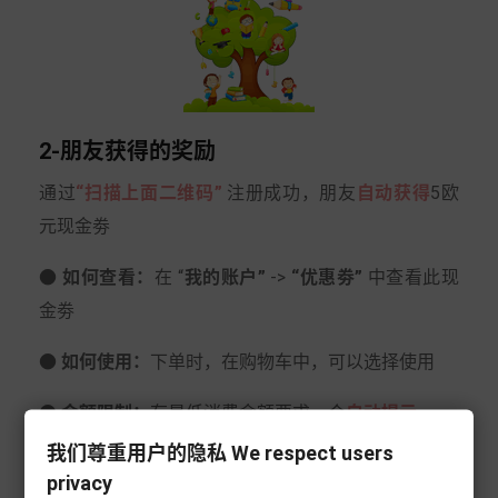
2-朋友获得的奖励
通过
“扫描上面二维码”
注册成功，朋友
自动获得
5欧
元现金劵
● 如何查看：
在 “
我的账户”
->
“优惠劵”
中查看此现
金劵
● 如何使用：
下单时，在购物车中，可以选择使用
● 金额限制：
有最低消费金额要求，会
自动提示
我们尊重用户的隐私 We respect users
● 时间限制：
此现金劵在
180天
内有效，过期自动无
privacy
效