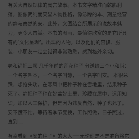
有关大自然规律的寓言故事。本书文字精准而乾脆利
落，图像简纯而突显人物性格，像急躁的本、刻意经营
的静与泰然的安。此外，文图结合所展示的说故事魅
力，更令人击赏。本书的图画，最值得欣赏的是它所具
有的“文化呈现”。出现的人物，以及他们的容貌、服
装，小朋友一定会觉得非常熟悉，感到格外亲切。
老和尚把三颗 几千年前的莲花种子 分送给三个小和尚：
一个名字叫本，一个名字叫静，一个名字叫安。 本很急
躁，想抢头功，在寒风中把种子种在雪地里，结果种子
死了。静把种子种在好盆好土里，珍藏在屋中，运用知
识，加以人工保护，但是因为违反自然，种子也死了。
安不慌不忙，等待着季节变换，工作照做，日子照过，
直到......
有幸看到《安的种子》的大人——无论你是不是准备将它