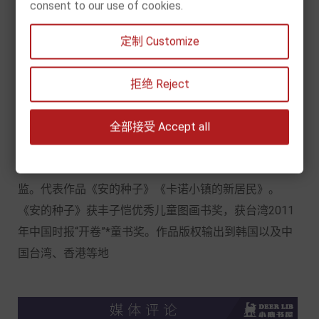
consent to our use of cookies.
书80多本，多部作品被译介到中国台湾、香港及韩国、
越南、马来西亚等地。作品《安的种子》荣获丰子恺优
定制 Customize
秀儿童图画书奖，台湾2011年中国时报“开卷”*童书奖。
拒绝 Reject
黄丽
全部接受 Accept all
毕业于西安美术学院国画系。1998年创办太阳娃插画设
计有限公司至今，现任《少年科普世界》杂志社美术总
监。代表作品《安的种子》《卡诺小镇的新居民》。
《安的种子》获丰子恺优秀儿童图画书奖，获台湾2011
年中国时报“开卷”*童书奖。作品版权输出到韩国以及中
国台湾、香港等地