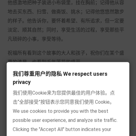
他感激地把种子装进小布袋里，挂在胸前；记得他从容
地去买东西、扫雪、做斋饭、挑水；记得他悠悠然散步
的样子。他告诉你，要怀着希望、有所追求，但一定要
淡定、顺其自然；同时，享受生活的过程，享受那些平
凡琐碎的小事，享受等待。
祝福所有看到这个故事的大人和孩子，祝你们在某个盛
夏的清晨，也看到千年莲花的盛开。
我们尊重用户的隐私 We respect users
privacy
我们使用Cookie来为您提供最佳的用户体验。点
击“全部接受”按钮表示您同意我们使用 Cookie。
王早早
We use cookies to provide you with the best
possible user experience, and analyze site traffic.
儿童文学作家，北京作家协会会员。曾做过报刊记者、
Clicking the "Accept All" button indicates your
图书编辑，现居北京，专心于儿童文学创作。已出版童