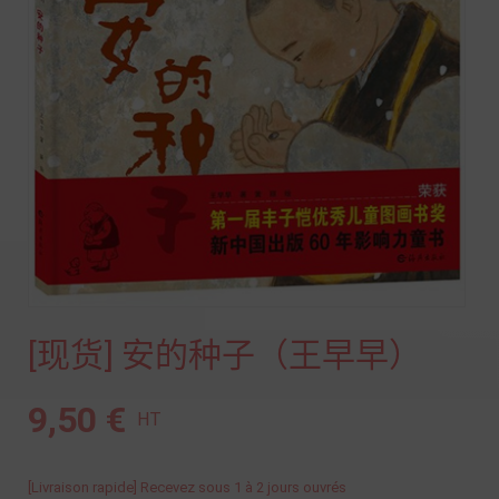
[现货] 安的种子（王早早）
9,50 €
HT
[Livraison rapide] Recevez sous 1 à 2 jours ouvrés