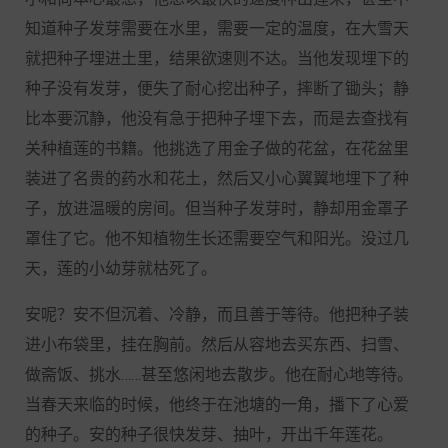
知道种子发芽需要在水里，需要一定的温度，在大雪天
就把种子埋进土里，结果欲速则不达。当他发现埋下的
种子没有发芽，便失了耐心挖出种子，摔断了锄头；静
比本要沉静，他没有急于把种子埋下去，而是去查找有
关种植莲的书籍。他挑选了用金子做的花盆，在花盆里
装进了名贵的药水和花土，然后又小心翼翼地埋下了种
子，放进温暖的房间。但当种子发芽时，静却用金罩子
罩住了它。他不知植物生长还需要空气和阳光。没过几
天，莲的小幼芽就枯死了。
安呢？安不但沉着、冷静，而且善于等待。他把种子装
进小布袋里，挂在胸前。然后从容地去买东西、扫雪、
做斋饭、挑水……甚至悠闲地去散步。他在耐心地等待。
当春天来临的时候，他终于在池塘的一角，播下了心爱
的种子。安的种子很快发芽、抽叶，开出千年莲花。