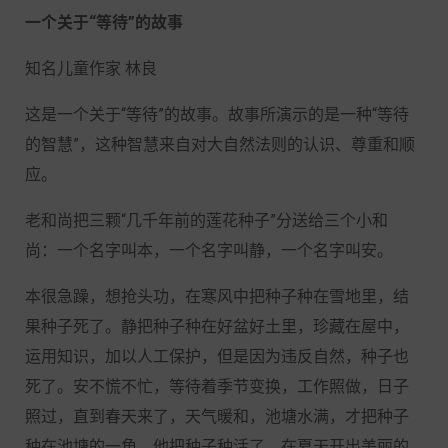
一个关于“等待”的故事
知名儿童作家 林良
这是一个关于“等待”的故事。故事所演示的是一种“等待
的智慧”，这种智慧来自对大自然法则的认识、尊重和顺
应。
老和尚把三颗“几千年前的莲花种子”分送给三个小和
尚：一个名字叫本，一个名字叫静，一个名字叫安。
本很急躁，想抢头功，在寒风中把种子种在雪地里，结
果种子死了。静把种子种在好盆好土里，珍藏在屋中，
运用知识，加以人工保护，但是因为违反自然，种子也
死了。安不慌不忙，等待着季节变换，工作照做，日子
照过，直到春天来了，天气暖和，池塘水满，才把种子
种在池塘的一角。他把种子种活了，在夏天开出美丽的