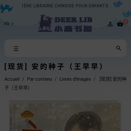
1ÈRE LIBRAIRIE CHINOISE POUR ENFANTS.
0


FR
Basculer

☰
la
navigation
[现货] 安的种子（王早早）
Accueil
Par contenu
Livres d'images
[现货] 安的种
子（王早早）