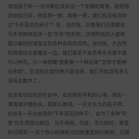
读给孩子听——也许都应该先找一个安静的角落，轻轻地
念给自己听，然后想一想，再想一想，我们有没有得到
过“千年莲花的种子”？有，当然有。好像我们日夜都在
马不停蹄地追逐一些“珍贵”的东西，仿佛所有的人都希
望以最快的速度达到各种各样的目的。这时候，大自然
的规律往往被撇在一边，我们甚至不会思考冬天是不是
可以种花，只一味想着“我要第一个种出来”“怎样才能种
出来呢”。生活的主题仿佛只是追逐，我们不知道有多久
没有去散步了。
在这急功近利的社会中，安的那份平和的心境，宛如一
潭清澈平静的水，是那么难得。一天天长大的孩子啊，
你总有一天也会得到“千年莲花的种子”，会为了各种“珍
贵”的东西夜以继日、马不停蹄。可是，无论如何，希望
你记得安——这个你小时候听过的故事里的小和尚，记得