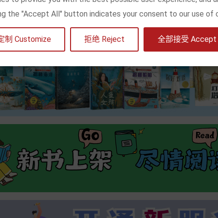
king the "Accept All" button indicates your consent to our use of 
定制 Customize
拒绝 Reject
全部接受 Accept a