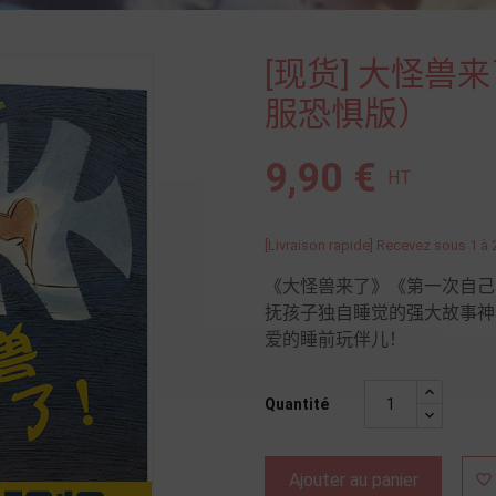
[现货] 大怪兽
服恐惧版）
9,90 €
HT
[Livraison rapide] Recevez sous 1 à 
《大怪兽来了》《第一次自己
抚孩子独自睡觉的强大故事神
爱的睡前玩伴儿！
Quantité
Ajouter au panier
