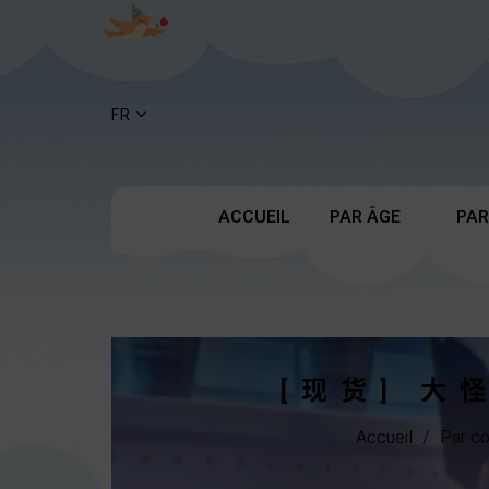
FR
ACCUEIL
PAR ÂGE
PAR
[现货] 
Accueil
Par c