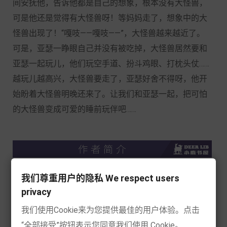
间安抚他，告诉他都是自己的想象，根本没有大怪兽，
可是他还是觉得有大怪兽呀！等妈妈走了，想象中的大
怪兽出现了！“嘎吱——嘎吱——”，大怪兽越来越近了。
可是，亚瑟一睁眼自己并没有被吃掉，大怪兽居然要和
亚瑟一起玩儿，他们玩空手道、扮斗鸡眼、打枕头仗……
越玩儿越高兴，大怪兽要走了，亚瑟好舍不得呀，他开
始盼着大怪兽明晚还来了。让我们和亚瑟一起，把可怕
的大怪兽变成可爱的睡前玩伴吧……
卢克●佛库勒
我们尊重用户的隐私 We respect users
privacy
卢克•佛库勒，1967年出生于比利时。曾在比利时列日市
我们使用Cookie来为您提供最佳的用户体验。点击
圣吕克学院学习插画创作，目前在广告界工作，也在圣
“全部接受”按钮表示您同意我们使用 Cookie。