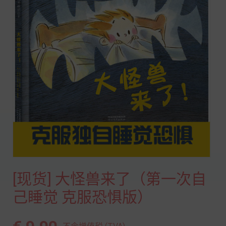
[现货] 大怪兽来了（第一次自
己睡觉 克服恐惧版）