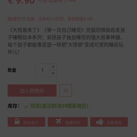
€ 9.90
不含增值税 (TVA)
[极速交付] 法国、比利时1-2天到，其他国家2-4天
《大怪兽来了》《第一次自己睡觉》克服恐惧版启发孩
子睡眠绘本系列：安抚孩子独自睡觉的强大故事神器，
每个孩子都能像亚瑟一样把“大怪兽”变成可爱的睡前玩
伴儿！
数量
加入购物车

库存：
现货(直达欧洲39国家地区)

安全支付
极速交付
正版授权