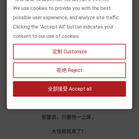
吕克学院教授插画、连载漫画等的创作。与妻子安妮克
We use cookies to provide you with the best
●马松合作出版了一些童书。
possible user experience, and analyze site traffic.
安妮克●马松
Clicking the "Accept All" button indicates your
consent to our use of cookies.
安妮克●马松，1969年出生在比利时。曾在列日的圣律
克美术学院学习插画创作，毕业后在一家动画工作室从
定制 Customize
事动画工作，之后在出版社做美编。她在2006年完成了
第一本绘本的插画创作，自此开启了绘本创作生涯。作
拒绝 Reject
品有《不要，我不要！》《我没有被选上》等。
全部接受 Accept all
亚瑟说，只要他一上床，
大怪兽就来了！