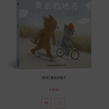
[现货] 要去的地方
价
€ 9.90
格

