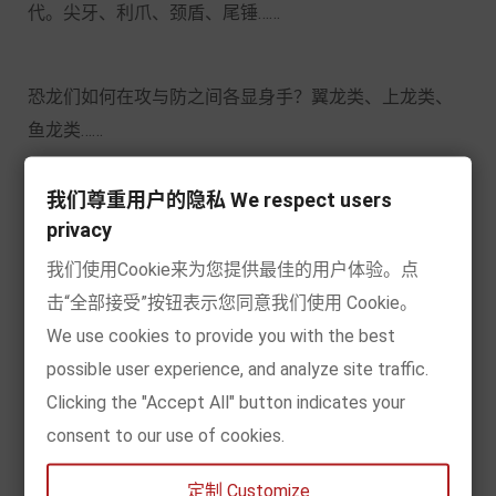
代。尖牙、利爪、颈盾、尾锤
……
恐龙们如何在攻与防之间各显身手？翼龙类、上龙类、
鱼龙类
……
我们尊重用户的隐私 We respect users
中生代的天空与海洋里，还有哪些非凡动物？打开本
privacy
书，更多奥秘等待小朋友们发现！
我们使用Cookie来为您提供最佳的用户体验。点
击“全部接受”按钮表示您同意我们使用 Cookie。
We use cookies to provide you with the best
possible user experience, and analyze site traffic.
克里斯
●奥克雷德
Clicking the "Accept All" button indicates your
出生于
1961年，是英国一位资深童书作家，现已出版
consent to our use of cookies.
200多本儿童图书，内容涵盖科技、体育、业余爱好等
定制 Customize
众多领域。