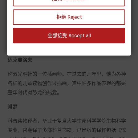
阿妮塔
●盖恩瑞
拒绝 Reject
英国知名童书作家，毕业于剑桥大学，现已出版几百本
全部接受 Accept all
儿童图书，主题涉及印第安人、火山、袋鼠等，其中
《可怕的地理》系列是畅销书，荣获众多奖项。
迈克
●洛夫
伦敦光明社的一位插画师。在过去的几年里，他为各种
各样的儿童读物创作过插画，其中许多作品表现的都是
童年时代对恐龙的热爱。
肖梦
科普读物译者，毕业于复旦大学生命科学学院生物科学
专业，曾翻译了多部科普书籍，已出版的译作包括《惊