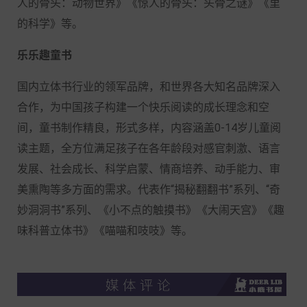
人的骨头：动物世界》《惊人的骨头：头骨之谜》《
里
的科学》等。
乐乐趣童书
国内立体书行业的领军品牌，和世界各大知名品牌深入
合作，为中国孩子构建一个快乐阅读的成长理念和空
间，童书制作精良，形式多样，内容涵盖
0-14岁儿童阅
读主题，全方位满足孩子在各年龄段对感官刺激、语言
发展、社会成长、科学启蒙、情商培养、动手能力、审
美熏陶等多方面的需求。代表作“揭秘翻翻书”系列、“奇
妙洞洞书”系列、《小不点的触摸书》《大闹天宫》《趣
味科普立体书》《喵喵和吱吱》等。