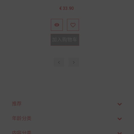
价
€ 33.90
格


加入购物车
‹
›
推荐
年龄分类
内容分类