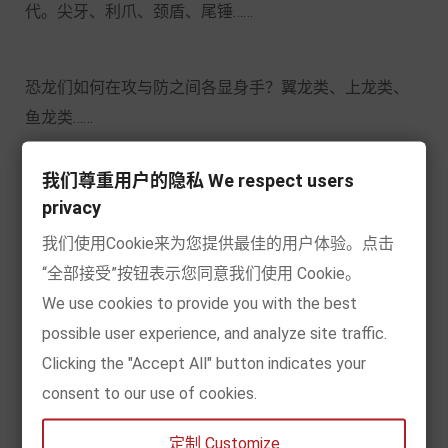
代。尖牙、利爪、颈盾、尾锤
……
恐龙们如何在攻与防之间各显身手？翼龙类、上龙类、
鱼龙类
……
我们尊重用户的隐私 We respect users
中生代的天空与海洋里，还有哪些非凡动物？打开本
privacy
书，更多奥秘等待小朋友们发现！
我们使用Cookie来为您提供最佳的用户体验。点击
“全部接受”按钮表示您同意我们使用 Cookie。
We use cookies to provide you with the best
possible user experience, and analyze site traffic.
克里斯
●奥克雷德
Clicking the "Accept All" button indicates your
出生于
1961年，是英国一位资深童书作家，现已出版
consent to our use of cookies.
200多本儿童图书，内容涵盖科技、体育、业余爱好等
定制 Customize
众多领域。