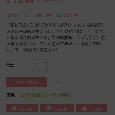
€ 13.90
不含增值税 (TVA)
[极速交付] 法国、比利时1-2天到，其他国家2-4天
《揭秘恐龙 乐乐趣揭秘翻翻书系列》3-10岁 揭秘系列，
风靡孩子圈的恐龙大百科，大折页+翻翻页，全景式展
现恢宏神奇的恐龙王国，生动的插画、诙谐的文字，激
发孩子阅读兴趣，在互动游戏中与曾经地球霸主交朋
友，来一场独特的科普之旅！
数量
加入购物车

库存：
还剩最后几本 (抓紧购买)

安全支付
极速交付
正版授权