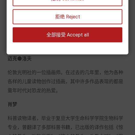
阿妮塔
●盖恩瑞
拒绝 Reject
英国知名童书作家，毕业于剑桥大学，现已出版几百本
全部接受 Accept all
儿童图书，主题涉及印第安人、火山、袋鼠等，其中
《可怕的地理》系列是畅销书，荣获众多奖项。
迈克
●洛夫
伦敦光明社的一位插画师。在过去的几年里，他为各种
各样的儿童读物创作过插画，其中许多作品表现的都是
童年时代对恐龙的热爱。
肖梦
科普读物译者，毕业于复旦大学生命科学学院生物科学
专业，曾翻译了多部科普书籍，已出版的译作包括《惊