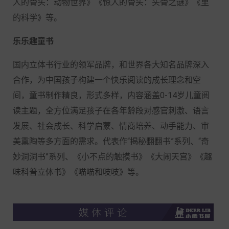
人的骨头：动物世界》《惊人的骨头：头骨之谜》《
里
的科学》等。
乐乐趣童书
国内立体书行业的领军品牌，和世界各大知名品牌深入
合作，为中国孩子构建一个快乐阅读的成长理念和空
间，童书制作精良，形式多样，内容涵盖
0-14岁儿童阅
读主题，全方位满足孩子在各年龄段对感官刺激、语言
发展、社会成长、科学启蒙、情商培养、动手能力、审
美熏陶等多方面的需求。代表作“揭秘翻翻书”系列、“奇
妙洞洞书”系列、《小不点的触摸书》《大闹天宫》《趣
味科普立体书》《喵喵和吱吱》等。