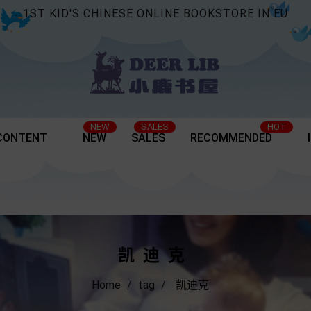
1ST KID'S CHINESE ONLINE BOOKSTORE IN EU
NEW
SALES
HOT
CONTENT
NEW
SALES
RECOMMENDED
凯迪克
Home
tag
凯迪克