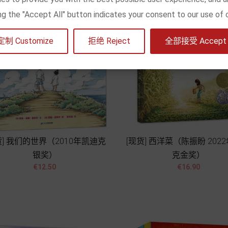
king the "Accept All" button indicates your consent to our use of 
定制 Customize
拒绝 Reject
全部接受 Accept a
货] 我们的世界（2010年凯迪克
[现货] 西洋菜（陈振盼 202
银奖）
克金奖）




Price
Price
€12.50
€16.90
Add to cart
Add to cart