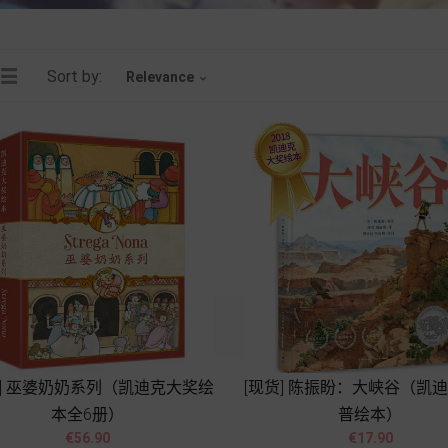
Sort by:
Relevance

货] 巫婆奶奶系列（凯迪克大奖绘
[现货] 陈振盼：大峡谷（凯
本全6册）
普绘本）




Price
Price
€56.90
€17.90