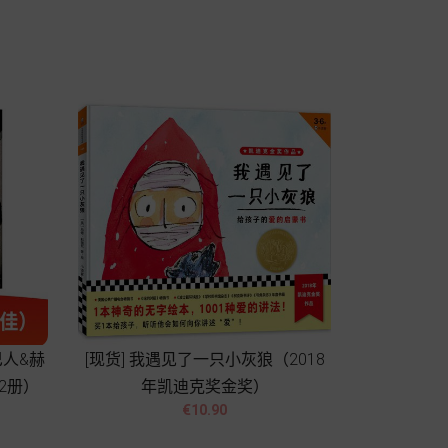
Add to cart
巴人&赫
[现货] 我遇见了一只小灰狼（2018
2册）
年凯迪克奖金奖）


Price
€10.90