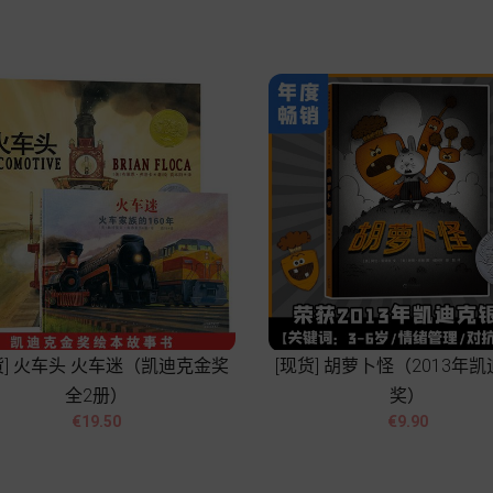
Add to cart
Add to cart
货] 火车头 火车迷（凯迪克金奖
[现货] 胡萝卜怪（2013年
全2册）
奖）




Price
Price
€19.50
€9.90
Add to cart
Add to cart