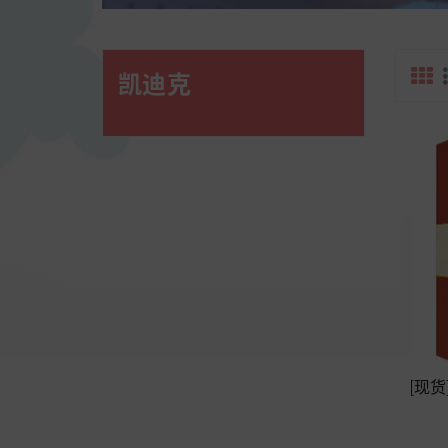
凯迪克
[现