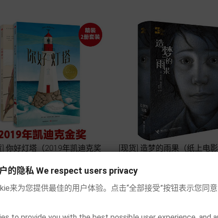
货] 你好灯塔（2019年凯迪克奖
[现货] 造梦的雨果（纸上电
金奖套装）
书 小说 2008年凯迪克金




私 We respect users privacy
Price
Price
€19.90
€20.90
okie来为您提供最佳的用户体验。点击“全部接受”按钮表示您同
Add to cart
Add to cart
es to provide you with the best possible user experience, and a