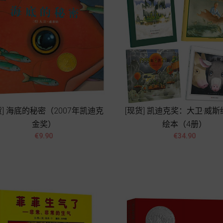
货] 海底的秘密（2007年凯迪克
[现货] 凯迪克奖：大卫·威
金奖）
绘本（4册）




Price
Price
€9.90
€34.90
Add to cart
Add to cart