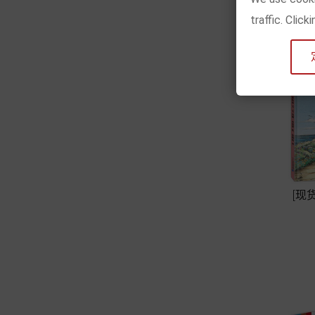
traffic. Clic
[现