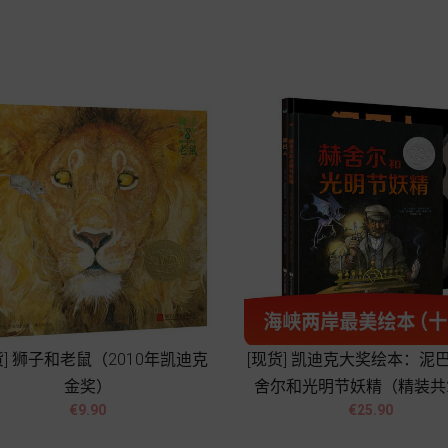
Add to cart
Add to cart
货] 狮子和老鼠（2010年凯迪克
[现货] 凯迪克大奖绘本：泥
金奖）
舍尔和光明节妖精（精装共




Price
Price
€9.90
€25.90