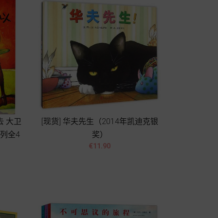
去 大卫
[现货] 华夫先生（2014年凯迪克银
列全4
奖）


Price
€11.90
Add to cart