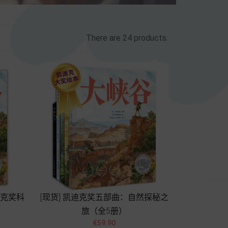
There are 24 products.
迪克奖科
[现货] 凯迪克奖五部曲：自然探秘之
旅（全5册）


Price
€59.90