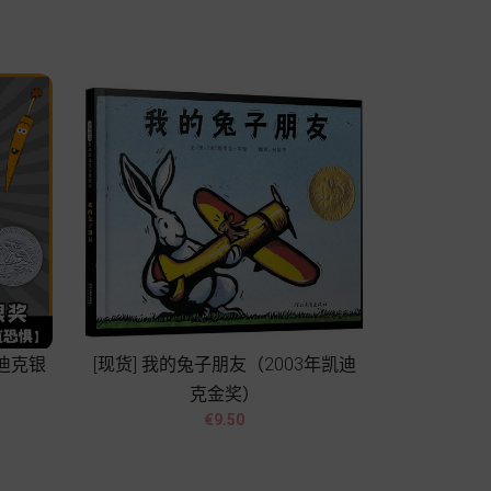
Add to cart
凯迪克银
[现货] 我的兔子朋友（2003年凯迪
克金奖）


Price
€9.50
Add to cart