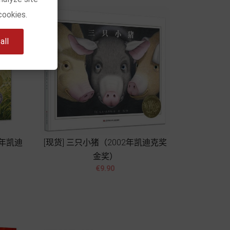
cookies.
ll
2年凯迪
[现货] 三只小猪（2002年凯迪克奖
金奖）


Price
€9.90
Add to cart