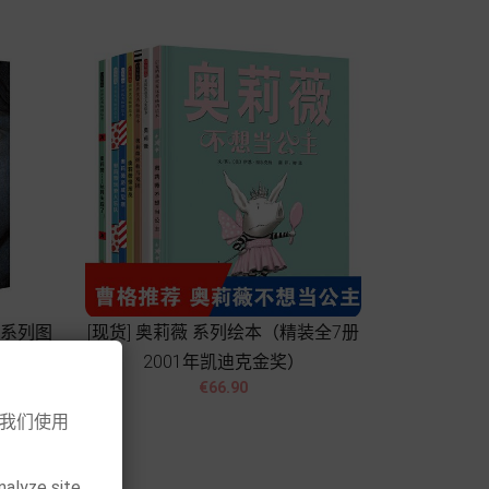
影系列图
[现货] 奥莉薇 系列绘本（精装全7册
奖）
2001年凯迪克金奖）


Price
€66.90
意我们使用
Add to cart
nalyze site