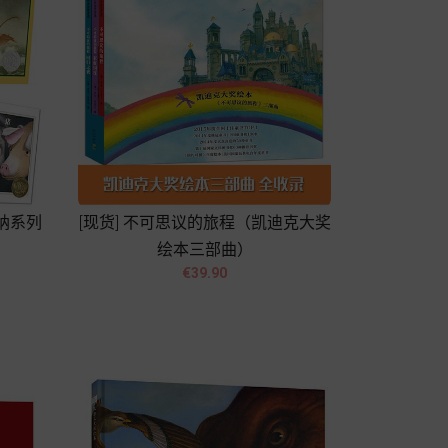
斯纳系列
[现货] 不可思议的旅程（凯迪克大奖
绘本三部曲）


Price
€39.90
Add to cart