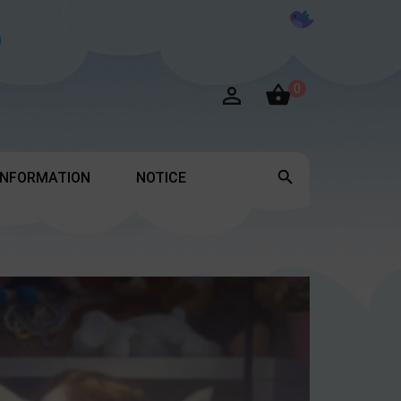

0


INFORMATION
NOTICE