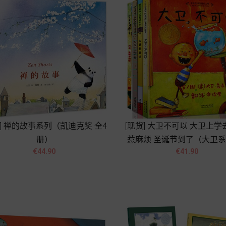
货] 禅的故事系列（凯迪克奖 全4
[现货] 大卫不可以 大卫上学
册）
惹麻烦 圣诞节到了（大卫系




Price
Price
€44.90
€41.90
册）
Add to cart
Add to cart