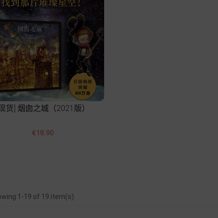
[现货] 烟囱之城（2021版）


Price
€18.90
Add to cart
wing 1-19 of 19 item(s)