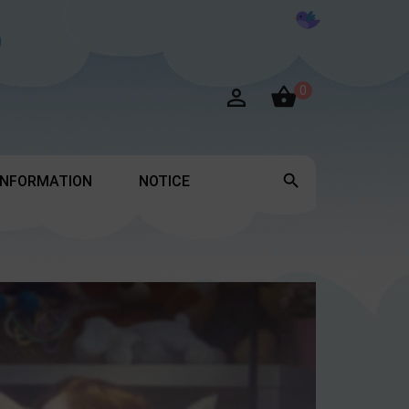

0


INFORMATION
NOTICE