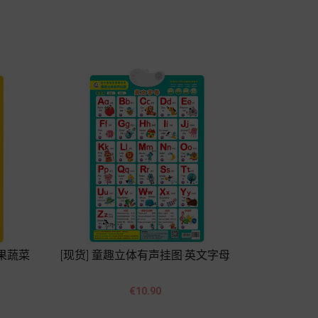
Add to cart
水果蔬菜
[现货] 童趣立体有声挂图·英文字母


Price
€10.90