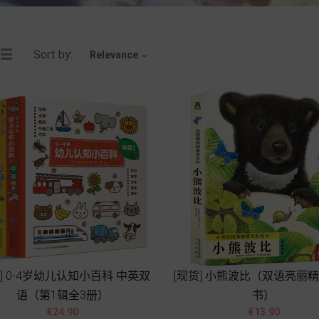
Sort by:
Relevance

货] 0-4岁幼儿认知小百科 中英双
[现货] 小熊波比（双语亮丽
语（第1辑全3册）
书）




Price
Price
€24.90
€13.90