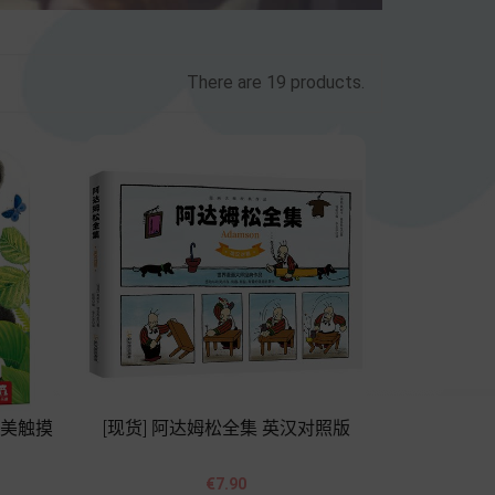
There are 19 products.
精美触摸
[现货] 阿达姆松全集 英汉对照版


Price
€7.90