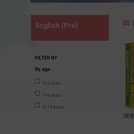
English (pre)
FILTER BY
By age
0-3 years
3-6 years
6-14 years
[现