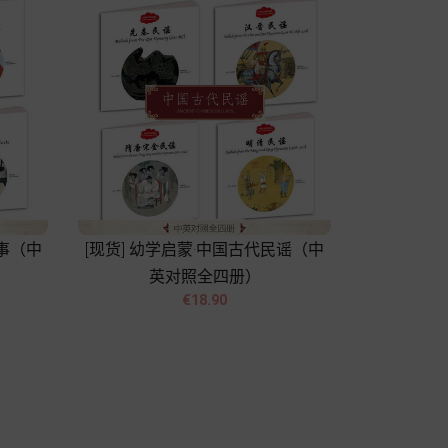
故事（中
[现货] 幼学启蒙·中国古代民谣（中
英对照全四册）


Price
€18.90
Add to cart