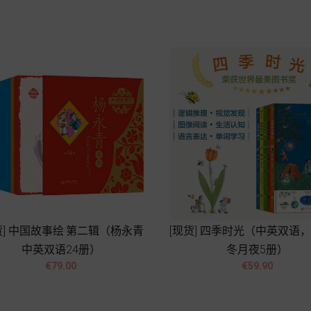
Add to cart
Add to cart
货] 中国故事绘·第二辑（杨永青
[现货] 四季时光（中英双语
中英双语24册）
冬月夜5册）




Price
Price
€79.00
€59.90
Add to cart
Add to cart