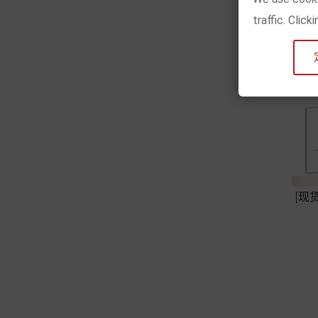
traffic. Clic
[现