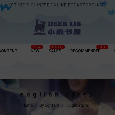
1ST KID'S CHINESE ONLINE BOOKSTORE IN EU
NEW
SALES
HOT
CONTENT
NEW
SALES
RECOMMENDED
english (pre)
Home
By content
English (pre)