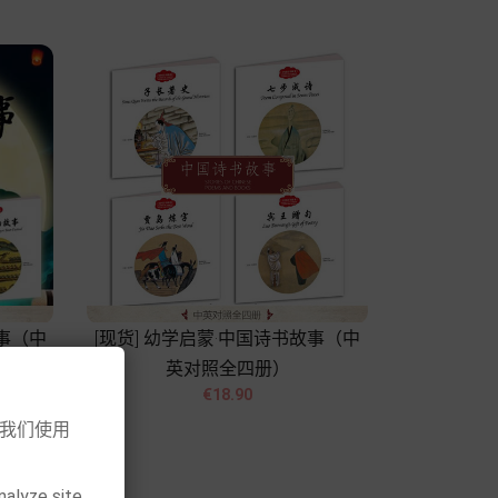
故事（中
[现货] 幼学启蒙·中国诗书故事（中
英对照全四册）


Price
€18.90
意我们使用
Add to cart
nalyze site