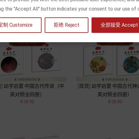
king the "Accept All" button indicates your consent to our use of 
定制 Customize
拒绝 Reject
全部接受 Accept a
货] 幼学启蒙·中国古代传说（中
[现货] 幼学启蒙·中国古代
英对照全四册）
英对照全四册）




Price
Price
€18.90
€18.90
Add to cart
Add to cart