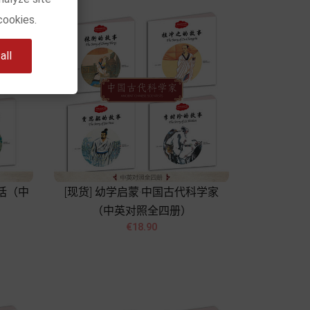
cookies.
ll
神话（中
[现货] 幼学启蒙·中国古代科学家
（中英对照全四册）


Price
€18.90
Add to cart