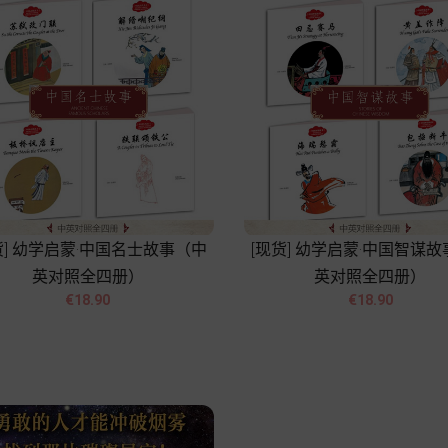
货] 幼学启蒙·中国名士故事（中
[现货] 幼学启蒙·中国智谋
英对照全四册）
英对照全四册）




Price
Price
€18.90
€18.90
Add to cart
Add to cart