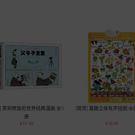
Add to cart
Add to cart
货] 笑到喷饭的世界经典漫画 全3
[现货] 童趣立体有声挂图·
册




Price
Price
€23.00
€10.90