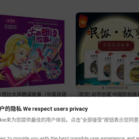
货] 芭比大声朗读故事（中英双语
[现货] 幼学启蒙·中国民俗
版 10册）
英对照全四册）




私 We respect users privacy
Price
Price
€25.50
€18.90
okie来为您提供最佳的用户体验。点击“全部接受”按钮表示您同
Add to cart
Add to cart
es to provide you with the best possible user experience, and a