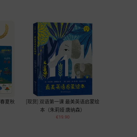
Add to cart
，春夏秋
[现货] 双语第一课 最美英语启蒙绘
本（朱莉娅·唐纳森）


Price
€19.90
Add to cart