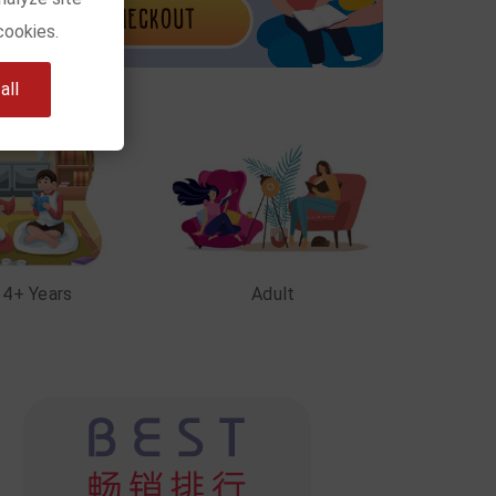
cookies.
ll
14+ Years
Adult