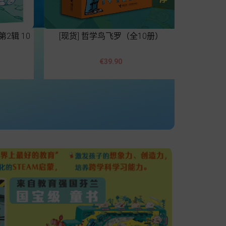
辑 10
[现货] 哲学鸟飞罗（全10册）
[现货] 九


Price
€39.90
Add to cart
A