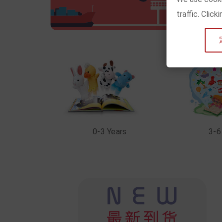
traffic. Clic
0-3 Years
3-6