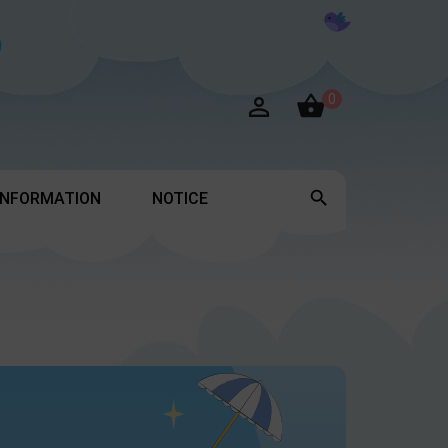

0


INFORMATION
NOTICE