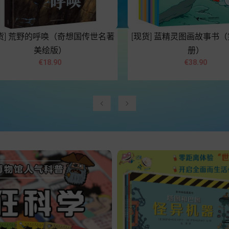
] 荒野的呼唤（奇想国传世名著
[现货] 蓝精灵图画故事书（第2
美绘版）
册）




Price
Price
€18.90
€38.90
Add to cart
Add to cart
‹
›