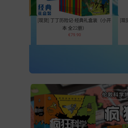
全2册）
[现货] 丁丁历险记-经典礼盒装（小开
[现货
本 全22册）


Price
€79.90
t
Add to cart