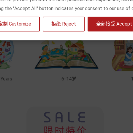
king the "Accept All" button indicates your consent to our use of 
定制 Customize
拒绝 Reject
全部接受 Accept a
 Years
6-14岁