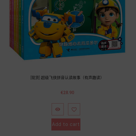
[现货] 超级飞侠拼音认读故事（有声趣读）
Price
€28.90


Add to cart