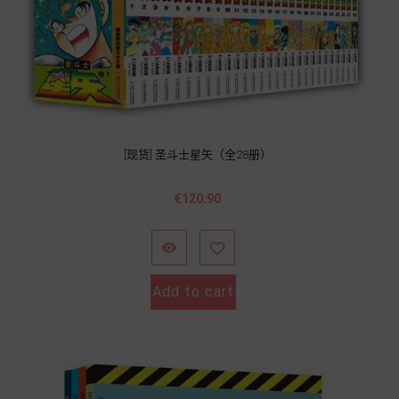
[现货] 圣斗士星矢（全28册）
Price
€120.90


Add to cart