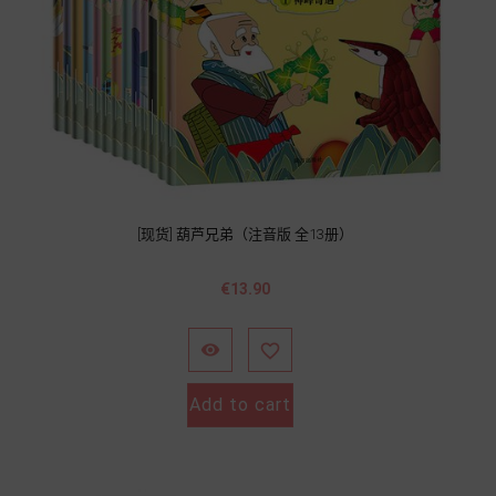
[现货] 葫芦兄弟（注音版 全13册）
Price
€13.90


Add to cart