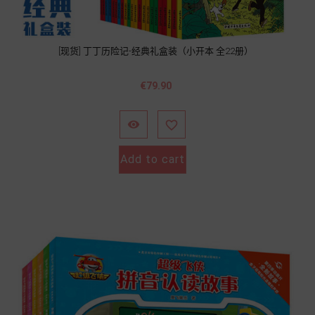
[现货] 丁丁历险记-经典礼盒装（小开本 全22册）
Price
€79.90


Add to cart