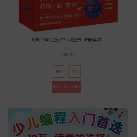
[现货] 中国儿童太空百科全书（四册套装）
Price
€66.90


Add to cart