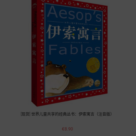
[现货] 世界儿童共享的经典丛书：伊索寓言（注音版）
Price
€8.90