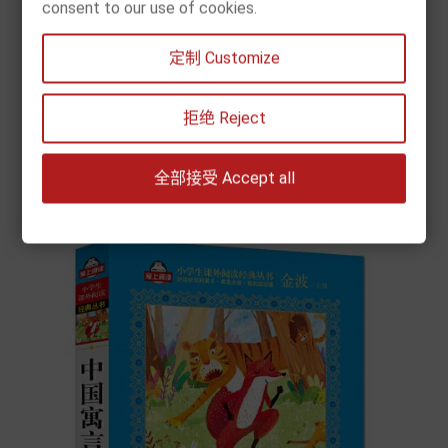
consent to our use of cookies.
[现货] 中华成语故事（注音美绘本 金波）
定制 Customize
Price
€7.90


拒绝 Reject
Add to cart
全部接受 Accept all