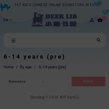
1ST KID'S CHINESE ONLINE BOOKSTORE IN EU
0


EN
Toggle

☰
navigation
6-14 years (pre)
Home
By age
6-14 years (pre)
Filter
Relevance

Showing 1-24 of 409 item(s)