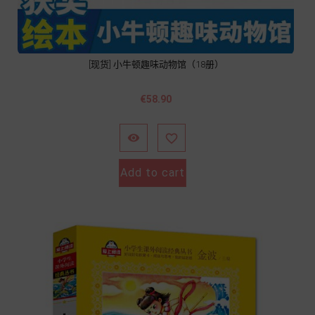
[现货] 小牛顿趣味动物馆（18册）
Price
€58.90


Add to cart