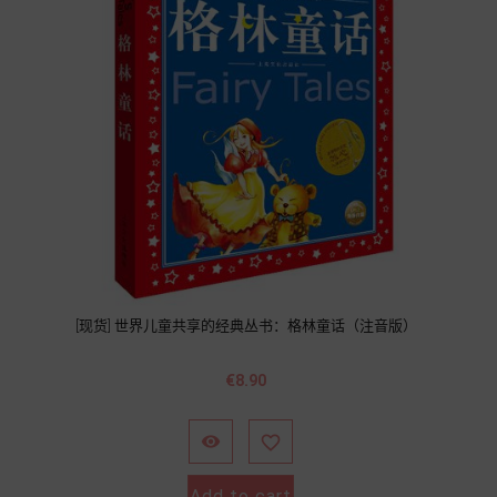
[现货] 世界儿童共享的经典丛书：格林童话（注音版）
Price
€8.90


Add to cart