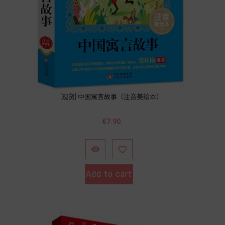
[现货] 中国寓言故事（注音美绘本）
Price
€7.90


Add to cart