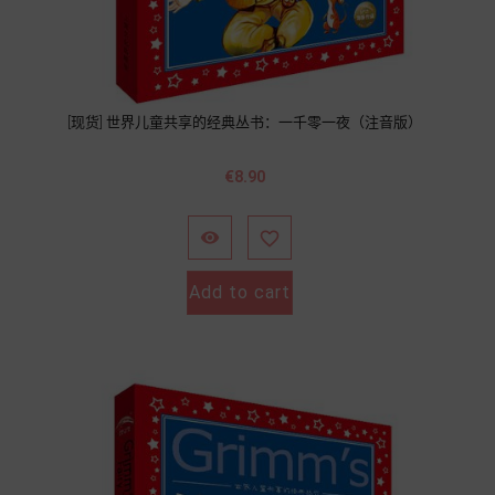
[现货] 世界儿童共享的经典丛书：一千零一夜（注音版）
Price
€8.90


Add to cart