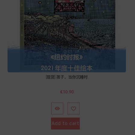
[现货] 孩子，当你沉睡时
Price
€10.90


Add to cart