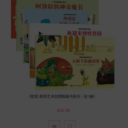
[现货] 旁帝艺术创想图画书系列（全5册）
Price
€33.90

