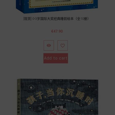
[现货] 0-3岁国际大奖经典睡前绘本（全10册）
Price
€47.90


Add to cart