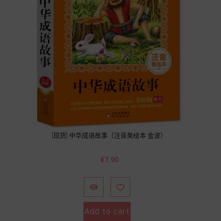
[现货] 中华成语故事（注音美绘本 金波）
Price
€7.90


Add to cart