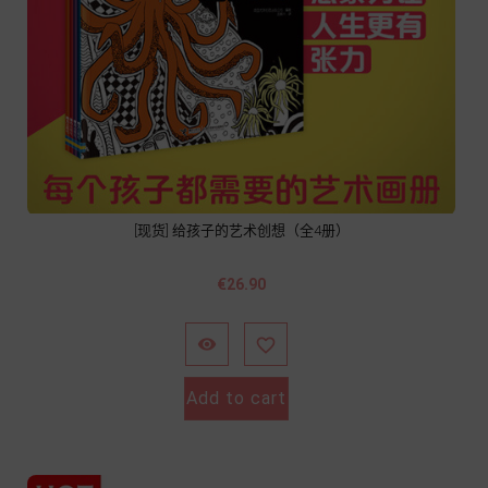
[现货] 给孩子的艺术创想（全4册）
Price
€26.90


Add to cart