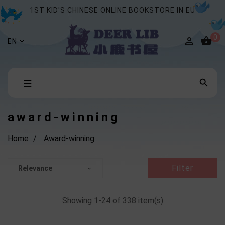
1ST KID'S CHINESE ONLINE BOOKSTORE IN EU
0


EN
Toggle

☰
navigation
award-winning
Home
Award-winning
Filter
Relevance

Showing 1-24 of 338 item(s)