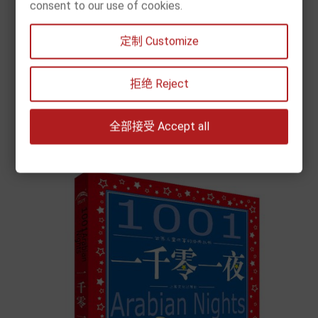
consent to our use of cookies.
[现货] 世界儿童共享的经典丛书：伊索寓言（注音版）
定制 Customize
Price
€8.90


拒绝 Reject
Add to cart
全部接受 Accept all