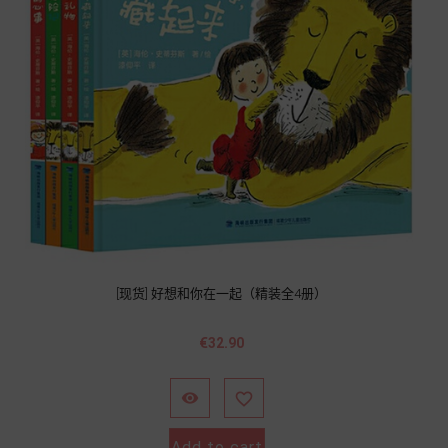
[现货] 好想和你在一起（精装全4册）
Price
€32.90


Add to cart