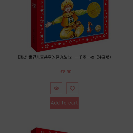
[现货] 世界儿童共享的经典丛书：一千零一夜（注音版）
Price
€8.90


Add to cart