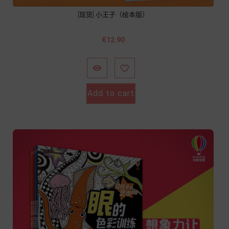
[现货] 小王子（绘本版）
Price
€12.90


Add to cart