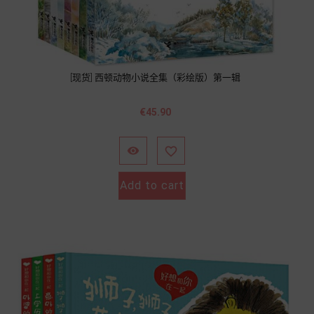
[现货] 西顿动物小说全集（彩绘版）第一辑
Price
€45.90


Add to cart