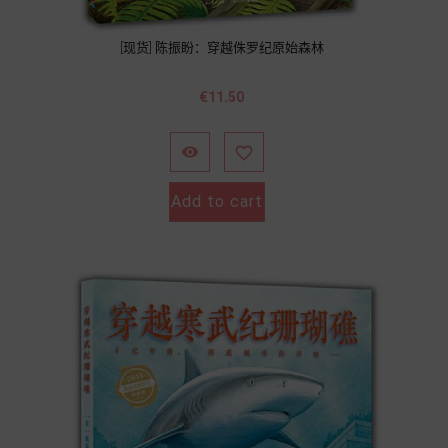
[现货] 陈振盼：穿越侏罗纪原始森林
Price
€11.50


Add to cart