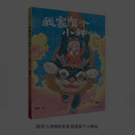
[现货] 九神鹿绘本馆 我家有个小神仙