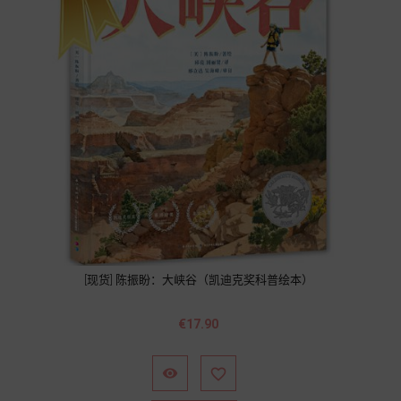
[现货] 陈振盼：大峡谷（凯迪克奖科普绘本）
Price
€17.90

