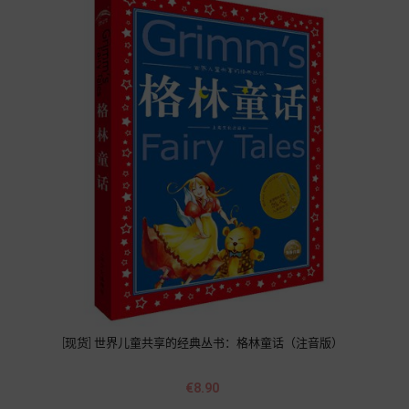
[现货] 世界儿童共享的经典丛书：格林童话（注音版）
Price
€8.90