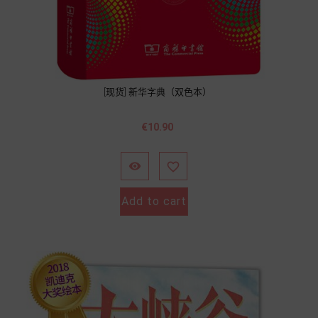
[现货] 新华字典（双色本）
Price
€10.90


Add to cart