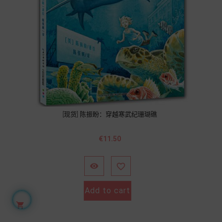
[现货] 陈振盼：穿越寒武纪珊瑚礁
Price
€11.50


Add to cart
