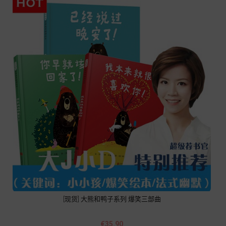
[现货] 大熊和鸭子系列 爆笑三部曲
Price
€35.90