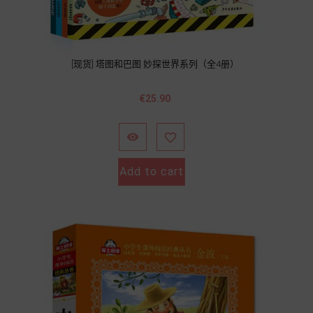
[现货] 塔图和巴图 妙探世界系列（全4册）
Price
€25.90


Add to cart