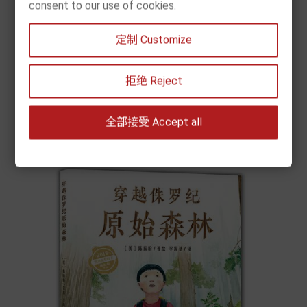
consent to our use of cookies.
[现货] 陈振盼：大峡谷（凯迪克奖科普绘本）
定制 Customize
Price
€17.90


拒绝 Reject
Add to cart
全部接受 Accept all