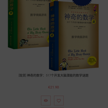
[现货] 神奇的数学：517个开发大脑潜能的数学谜题
Price
€21.90

