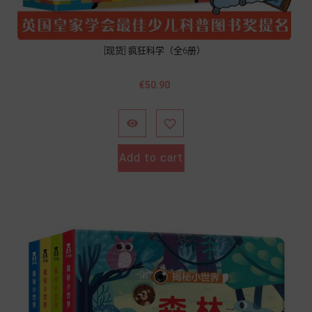
[现货] 疯狂科学（全6册）
Price
€50.90


Add to cart