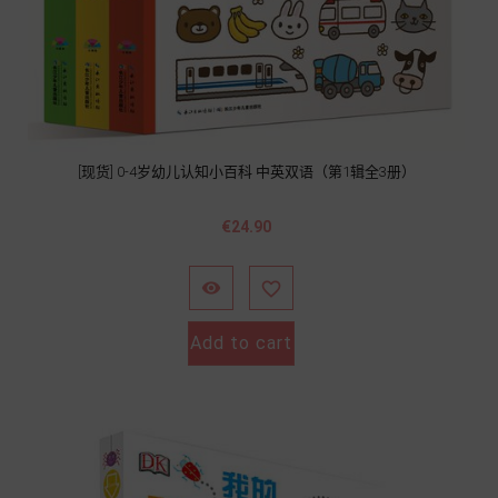
[现货] 0-4岁幼儿认知小百科 中英双语（第1辑全3册）
Price
€24.90


Add to cart