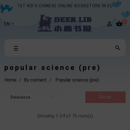
1ST KID'S CHINESE ONLINE BOOKSTORE IN EU
0


EN
Toggle

☰
navigation
popular science (pre)
Home
By content
Popular science (pre)
Filter
Relevance

Showing 1-24 of 76 item(s)