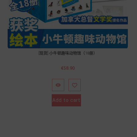
[现货] 小牛顿趣味动物馆（18册）
Price
€58.90


Add to cart