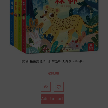
[现货] 乐乐趣揭秘小世界系列 大自然（全4册）
Price
€39.90


Add to cart