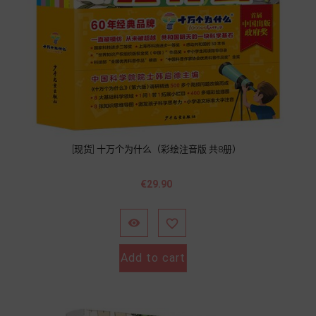
[现货] 十万个为什么（彩绘注音版 共8册）
Price
€29.90


Add to cart