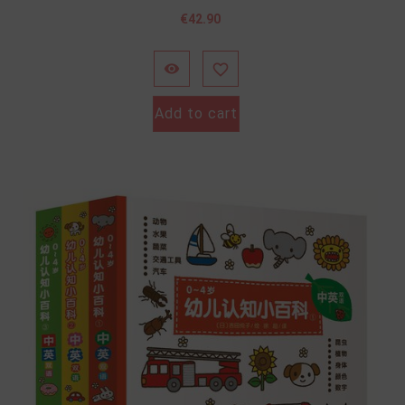
Price
€42.90


Add to cart