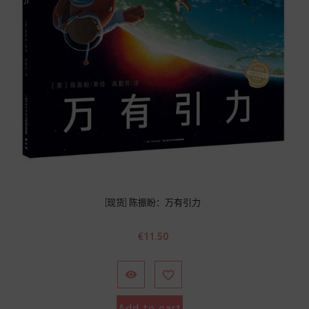
[现货] 陈振盼：万有引力
Price
€11.50


Add to cart