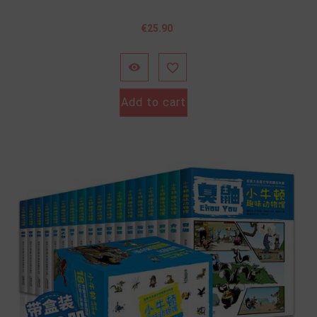
Price
€25.90


Add to cart