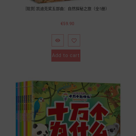
[现货] 凯迪克奖五部曲：自然探秘之旅（全5册）
Price
€59.90


Add to cart