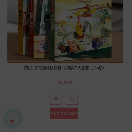
[现货] 乐乐趣揭秘翻翻书 揭秘四大名著（共4册）
Price
€54.90


Add to cart
