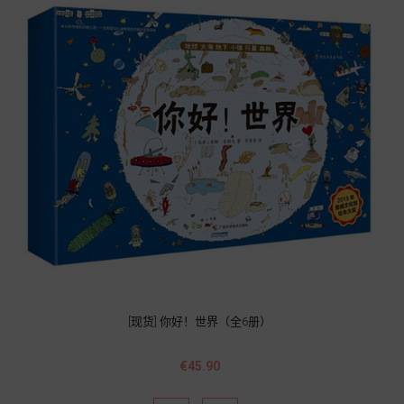
[现货] 你好！世界（全6册）
Price
€45.90