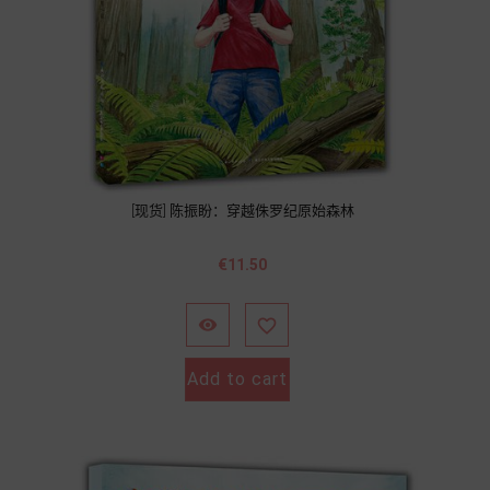
[现货] 陈振盼：穿越侏罗纪原始森林
Price
€11.50


Add to cart