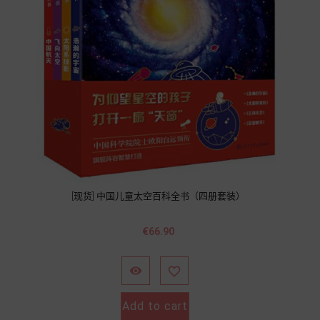
[现货] 中国儿童太空百科全书（四册套装）
Price
€66.90


Add to cart