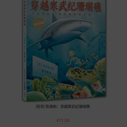
[现货] 陈振盼：穿越寒武纪珊瑚礁
Price
€11.50