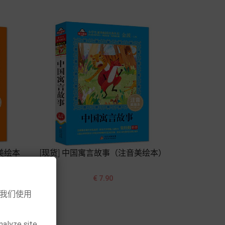
美绘本
[现货] 中国寓言故事（注音美绘本）


价
€ 7.90
格
意我们使用
加入购物车
nalyze site