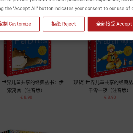
king the "Accept All" button indicates your consent to our use of 
定制 Customize
拒绝 Reject
全部接受 Accept a
货] 世界儿童共享的经典丛书：伊
[现货] 世界儿童共享的经典
索寓言（注音版）
千零一夜（注音版）




价
价
€ 8.90
€ 8.90
格
格
加入购物车
加入购物车