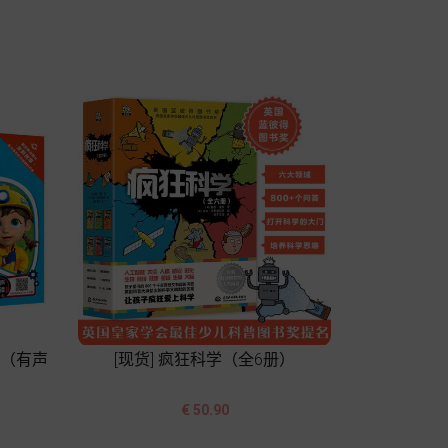
格
加入购物车
事（有声
[现货] 疯狂科学（全6册）


价
€ 50.90
格