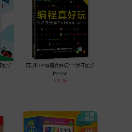
开始学
[现货] DK编程真好玩：9岁开始学
Python


价
€ 24.90
格
加入购物车