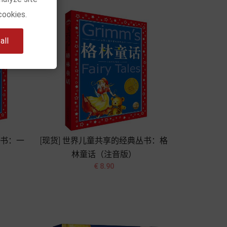
cookies.
ll
丛书：一
[现货] 世界儿童共享的经典丛书：格
林童话（注音版）


价
€ 8.90
格
加入购物车