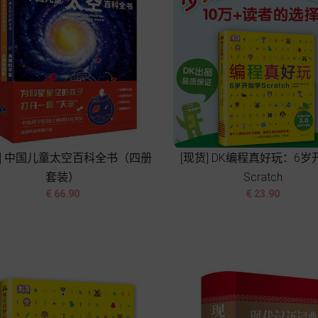
货] 中国儿童太空百科全书（四册
[现货] DK编程真好玩：6岁
套装）
Scratch




价
价
€ 66.90
€ 23.90
格
格
加入购物车
加入购物车