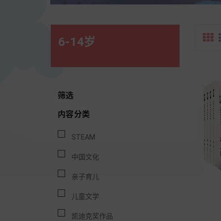
6-14岁
筛选
内容分类
STEAM
中国文化
亲子育儿
儿童文学
凯迪克奖作品