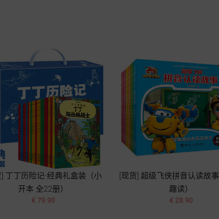
格
格
加入购物车
加入购物车
货] 丁丁历险记-经典礼盒装（小
[现货] 超级飞侠拼音认读故
开本 全22册）
趣读）




价
价
€ 79.90
€ 28.90
格
格