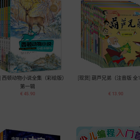
货] 西顿动物小说全集（彩绘版）
[现货] 葫芦兄弟（注音版 全
第一辑




价
价
€ 45.90
€ 13.90
格
格
加入购物车
加入购物车