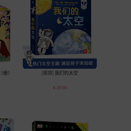
13册）
[现货] 我们的太空


价
€ 29.90
格
加入购物车