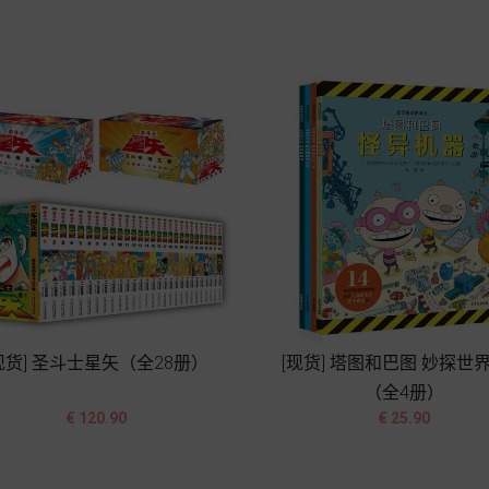
加入购物车
加入购物车
现货] 圣斗士星矢（全28册）
[现货] 塔图和巴图 妙探世
（全4册）




价
价
€ 120.90
€ 25.90
格
格
加入购物车
加入购物车