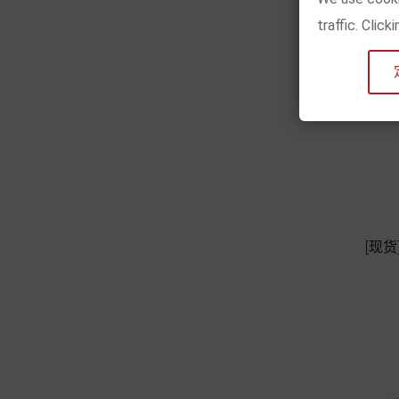
traffic. Clic
[现