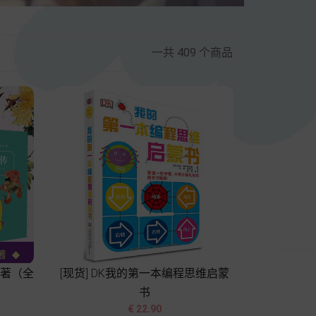
一共 409 个商品
名著（全
[现货] DK我的第一本编程思维启蒙
书


价
€ 22.90