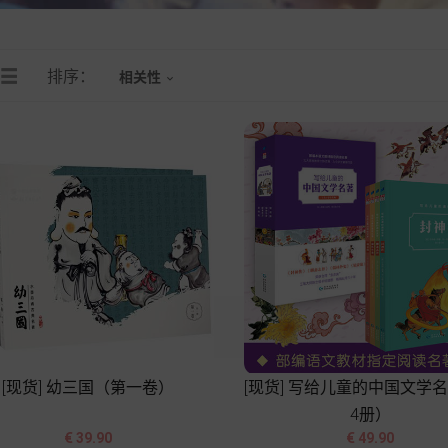
排序：
相关性

[现货] 幼三国（第一卷）
[现货] 写给儿童的中国文学
4册）




价
价
€ 39.90
€ 49.90