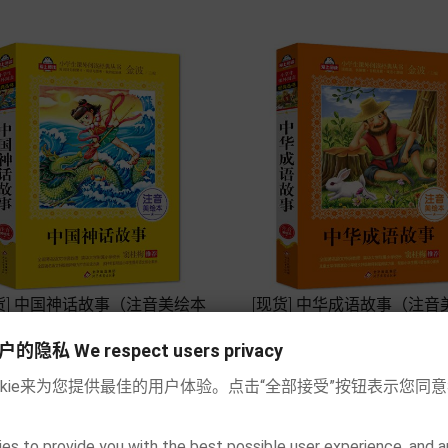
货] 中国神话故事（注音美绘本
[现货] 中华成语故事（注音
金波）
金波）




私 We respect users privacy
价
价
€ 7.90
€ 7.90
格
格
okie来为您提供最佳的用户体验。点击“全部接受”按钮表示您同
加入购物车
加入购物车
es to provide you with the best possible user experience, and a