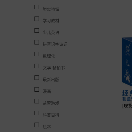
历史地理
学习教材
少儿英语
拼音识字诗词
数理化
文学-畅销书
最新出版
漫画
益智游戏
[现
科普百科
绘本