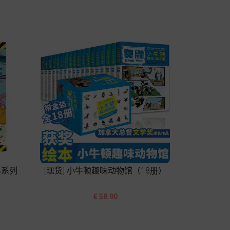
加入购物车
界系列
[现货] 小牛顿趣味动物馆（18册）


价
€ 58.90
格
加入购物车