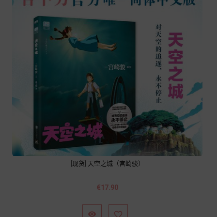
[现货] 天空之城（宫崎骏）
Price
€17.90

