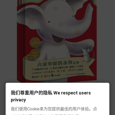
[现货] 海豚绘本花园：大城市里的小象系列（全5册）
我们尊重用户的隐私 We respect users
privacy
Price
€33.90
我们使用Cookie来为您提供最佳的用户体验。点