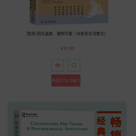
[现货] 阳光温柔，猫狗可爱（治愈系生活散文）
Price
€12.90


Add to cart