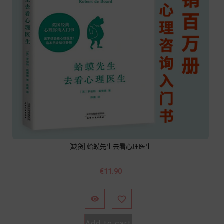
[缺货] 蛤蟆先生去看心理医生
Price
€11.90


Add to cart