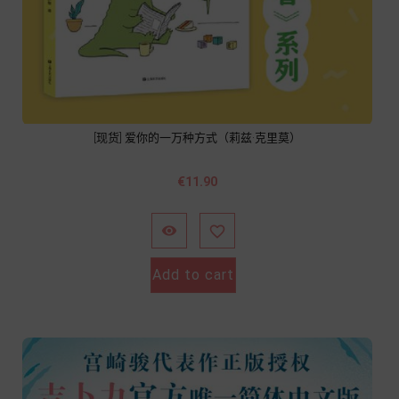
[现货] 爱你的一万种方式（莉兹·克里莫）
Price
€11.90


Add to cart