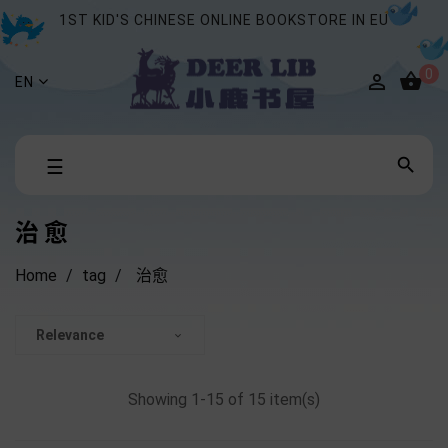
1ST KID'S CHINESE ONLINE BOOKSTORE IN EU
0


EN
Toggle

☰
navigation
治愈
Home
tag
治愈
Relevance

Showing 1-15 of 15 item(s)