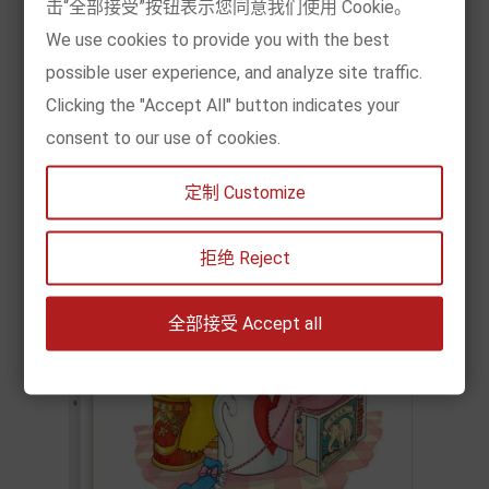
击“全部接受”按钮表示您同意我们使用 Cookie。


We use cookies to provide you with the best
Add to cart
possible user experience, and analyze site traffic.
Clicking the "Accept All" button indicates your
consent to our use of cookies.
定制 Customize
拒绝 Reject
全部接受 Accept all