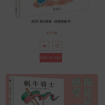
[现货] 爱的故事（奇想国童书）
Price
€11.90


Add to cart