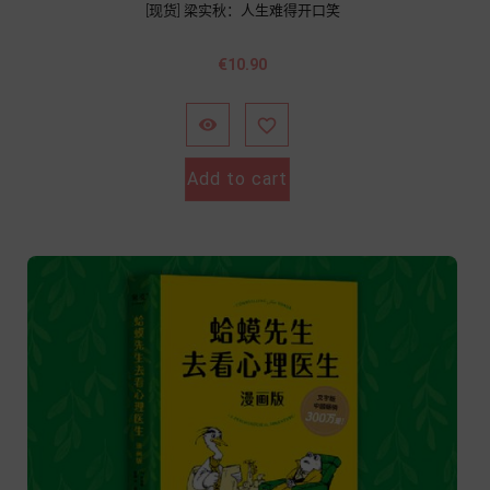
[现货] 梁实秋：人生难得开口笑
Price
€10.90


Add to cart