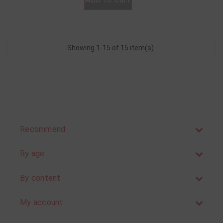
Showing 1-15 of 15 item(s)
Recommend
By age
By content
My account