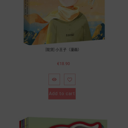
[现货] 小王子（漫画）
Price
€18.90


Add to cart