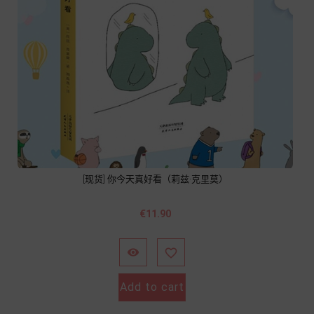
[现货] 你今天真好看（莉兹·克里莫）
Price
€11.90


Add to cart