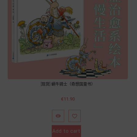
[现货] 蜗牛骑士（奇想国童书）
Price
€11.90


Add to cart