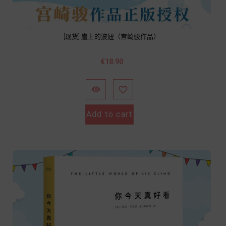
[现货] 崖上的波妞（宫崎骏作品）
Price
€18.90


Add to cart