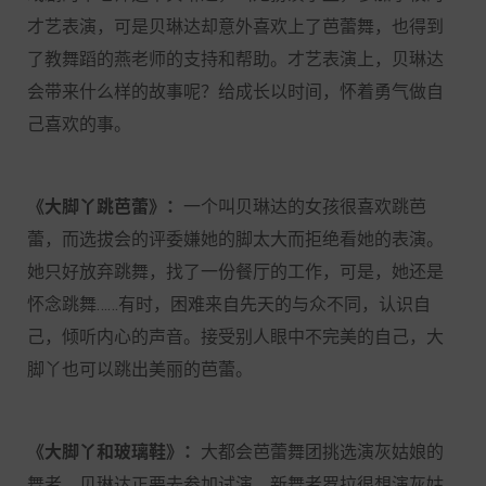
才艺表演，可是贝琳达却意外喜欢上了芭蕾舞，也得到
了教舞蹈的燕老师的支持和帮助。才艺表演上，贝琳达
会带来什么样的故事呢？给成长以时间，怀着勇气做自
己喜欢的事。
《大脚丫跳芭蕾》：
一个叫贝琳达的女孩很喜欢跳芭
蕾，而选拔会的评委嫌她的脚太大而拒绝看她的表演。
她只好放弃跳舞，找了一份餐厅的工作，可是，她还是
怀念跳舞……有时，困难来自先天的与众不同，认识自
己，倾听内心的声音。接受别人眼中不完美的自己，大
脚丫也可以跳出美丽的芭蕾。
《大脚丫和玻璃鞋》：
大都会芭蕾舞团挑选演灰姑娘的
舞者，贝琳达正要去参加试演。新舞者罗拉很想演灰姑