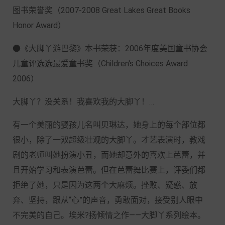
图书荣誉奖（2007-2008 Great Lakes Great Books
Honor Award）
●《大脚丫游巴黎》本书荣获：2006年度美国童书协会
儿童评选选最爱童书奖（Children's Choices Award
2006）
大脚丫？没关系！我喜欢我的大脚丫！…
有一个美丽的婴孩儿名叫贝琳达，她身上的每个部位都
很小，除了一双超级壮观的大脚丫。才艺表演时，教戏
剧的老师叫她扮演小丑，而她却意外的喜欢上芭蕾，并
且开始学习和表演芭蕾。但在芭蕾舞比赛上，评委们都
拒绝了她，只是因为这两个大麻烦。挫败、疑惑、放
弃、坚持，跟从“心”的声音，勇敢面对，接受别人眼中
不完美的自己。埃米?扬倾情之作——大脚丫系列绘本。