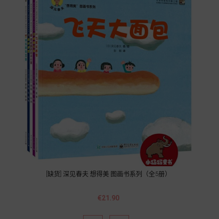
[缺货] 深见春夫 想得美 图画书系列（全5册）
Price
€21.90