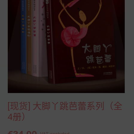
[现货] 大脚丫跳芭蕾系列（全
4册）