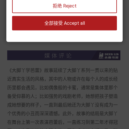
代表译作：《大脚丫跳芭蕾》《大脚丫和玻璃鞋》《苏
拒绝 Reject
菲的杰作》《玛德琳》等。
全部接受 Accept all
目次 《大脚丫学芭蕾》、《大脚丫和玻璃鞋》、《大脚
丫游巴黎》、《大脚丫学芭蕾》
《大脚丫学芭蕾》故事延续了大脚丫系列一贯以来的贴
近真实生活的风格，其中的人物或许在每个人的成长经
历里都会遇见，比如偶像般的卡蜜，通常是集体里那个
备受仰慕的人；比如强势的戏剧老师，她想把孩子塑造
成她想要的样子，一直到最后她还为大脚丫没有成为一
个优秀的小丑而深深遗憾。此外，故事的结局是大脚丫
在舞台上第一次表演芭蕾后，一直练习到第二年才得冠