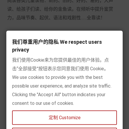
阅读各类儿童读物：新的、旧的、好的、差的；大声
读、给孩子们读、给你的金鱼读。在倾听中提升鉴赏
力，品味节奏、起伏、语法和戏剧性……全靠读！
译者：柯倩华
我们尊重用户的隐私 We respect users
privacy
辅仁大学哲学研究所硕士，美国南依利诺大学哲学博士
我们使用Cookie来为您提供最佳的用户体验。点
班研究生。曾在台湾师范大学及台北教育大学教授幼儿
击“全部接受”按钮表示您同意我们使用 Cookie。
文学、图画书赏析等相关课程。目前从事童书翻译、评
We use cookies to provide you with the best
论、出版咨询、研究教学，并参与各项儿童文学奖评审
possible user experience, and analyze site traffic.
工作。
Clicking the "Accept All" button indicates your
2006年担任台北书展基金会顾问，策划意大利波隆那书
consent to our use of cookies.
展台湾馆。翻译儿童图画书及青少年小说数十本，多次
定制 Customize
获*翻译童书奖，著有《儿童哲学》。