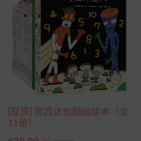
[现货] 宫西达也超级绘本（全
11册）