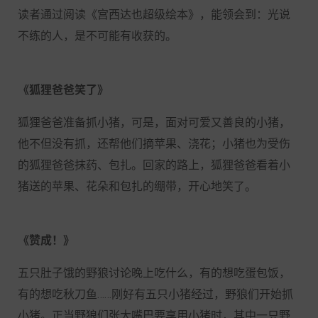
读者通过阅读《宫西达也超级绘本》，能领会到：光说
不练的人，是不可能有收获的。
《狐狸爸爸笑了》
狐狸爸爸准备抓小猪，可是，面对可爱又善良的小猪，
他不但没有抓，还帮他们摘苹果、浇花；小猪也为受伤
的狐狸爸爸抹药、包扎。回家的路上，狐狸爸爸看着小
猪送的苹果、花朵和包扎的绷带，开心地笑了。
《赞成！》
五只肚子饿的野狼讨论晚上吃什么，有的想吃蛋包饭，
有的想吃秋刀鱼……刚好有五只小猪经过，野狼们开始抓
小猪。正当野狼们张大嘴巴要享用小猪时，其中一只野