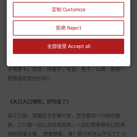
习兴趣。
定制 Customize
《野狼瘪肚子》
拒绝 Reject
森林里，一只名叫瘪肚子的野狼到处找吃的。他想吃什
全部接受 Accept all
么？老鼠、兔子、公鸡、肥猪！可他看到了什么？只有
萝卜。
“狼是很想得开的动物……”他安慰着自己，吃了很
多根萝卜。忽然，他看到了老鼠、兔子、公鸡、肥猪！
野狼能吃到他们吗？
《大口大口地吃，好吃极了》
有三只狼，饿着肚子在睡午觉，忽然看到一只鸡在散
步。三只狼一边让对方去抓鸡，一边幻想各种可口的鸡
肉和鸡蛋大餐
……想着想着，咦？那只鸡怎么不见了？小