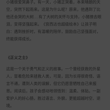
小猪很爱哭鼻子。有一天，小猪正哭着，本来晴朗的天
空，突然下起雨来。这是为什么呢？原来，他遇到了比
他还会哭的大树
……有了大树的关怀与支持，小猪擦去眼
泪，变得坚强起来。《宫西达也超级绘本》让孩子明
白：遇到挫折时，有温暖的陪伴，鼓励自己坚强面对，
终能获得成长。
《正义之士》
这是一个关于勇气和正义的故事。一个曾经获救的外星
人，冒着危险来拯救人类，可是，因为长得很奇怪、语
言不通，遭到人类的误解，但它仍愿意牺牲自己来报
恩。阅读后，孩子会感动地领悟到：温柔、体贴，一副
爱护人的好心肠，胜过语言、外貌，更能超越时空、逆
境。