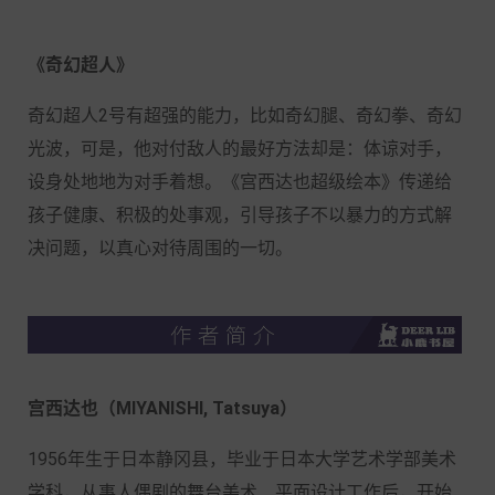
《奇幻超人》
奇幻超人
2
号有超强的能力，比如奇幻腿、奇幻拳、奇幻
光波，可是，他对付敌人的最好方法却是：体谅对手，
设身处地地为对手着想。《宫西达也超级绘本》传递给
孩子健康、积极的处事观，引导孩子不以暴力的方式解
决问题，以真心对待周围的一切。
宫西达也（MIYANISHI, Tatsuya）
1956年生于日本静冈县，毕业于日本大学艺术学部美术
学科，从事人偶剧的舞台美术、平面设计工作后，开始