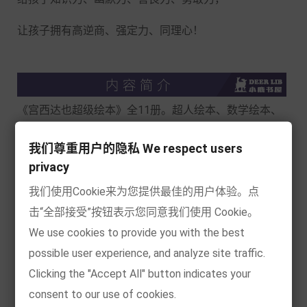
让孩子拥有高逆商、强定力、同理心！
《宫西达也超级绘本》全11册。超人绘本、数学绘本、
暖心绘本，给孩子知识力、幽默力、善良力、勇敢力，
我们尊重用户的隐私 We respect users
让孩子拥有高逆商、强定力、同理心！深受全球小朋友
privacy
的喜爱！小朋友的必备绘本之一！
我们使用Cookie来为您提供最佳的用户体验。点
击“全部接受”按钮表示您同意我们使用 Cookie。
《加法超人与算术星人》
We use cookies to provide you with the best
possible user experience, and analyze site traffic.
3
个小朋友要想拿回自己的小铲子，必须回答算术星人提
Clicking the "Accept All" button indicates your
出的数学问题，于是，一场刺激又有趣的数学冒险开始
consent to our use of cookies.
了……读宫西达创作的趣味数学启蒙绘本，激发孩子的学