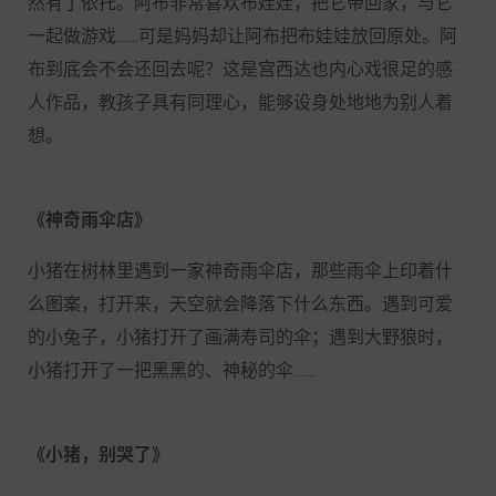
然有了依托。阿布非常喜欢布娃娃，把它带回家，与它
一起做游戏
……可是妈妈却让阿布把布娃娃放回原处。阿
布到底会不会还回去呢？这是宫西达也内心戏很足的感
人作品，教孩子具有同理心，能够设身处地地为别人着
想。
《神奇雨伞店》
小猪在树林里遇到一家神奇雨伞店，那些雨伞上印着什
么图案，打开来，天空就会降落下什么东西。遇到可爱
的小兔子，小猪打开了画满寿司的伞；遇到大野狼时，
小猪打开了一把黑黑的、神秘的伞
……
《小猪，别哭了》