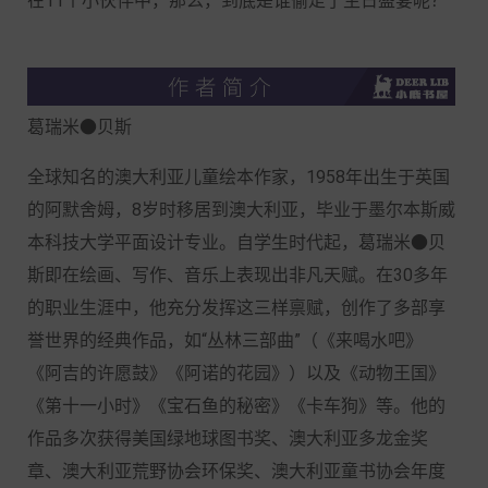
在11个小伙伴中，那么，到底是谁偷走了生日盛宴呢？
葛瑞米●贝斯
全球知名的澳大利亚儿童绘本作家，1958年出生于英国
的阿默舍姆，8岁时移居到澳大利亚，毕业于墨尔本斯威
本科技大学平面设计专业。自学生时代起，葛瑞米●贝
斯即在绘画、写作、音乐上表现出非凡天赋。在30多年
的职业生涯中，他充分发挥这三样禀赋，创作了多部享
誉世界的经典作品，如“丛林三部曲”（《来喝水吧》
《阿吉的许愿鼓》《阿诺的花园》）以及《动物王国》
《第十一小时》《宝石鱼的秘密》《卡车狗》等。他的
作品多次获得美国绿地球图书奖、澳大利亚多龙金奖
章、澳大利亚荒野协会环保奖、澳大利亚童书协会年度