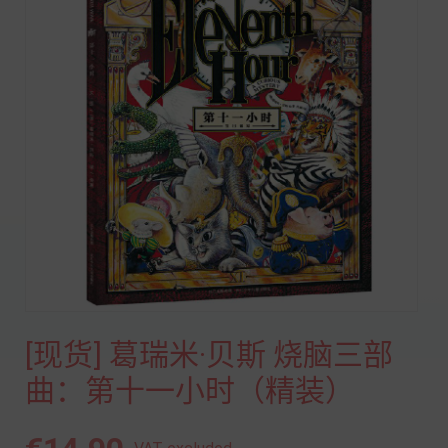
[现货] 葛瑞米·贝斯 烧脑三部
曲：第十一小时（精装）