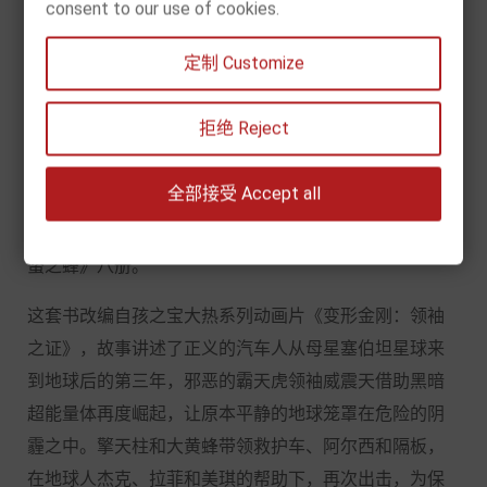
consent to our use of cookies.
《变形金刚·领袖之证 注音故事》每个孩子心中都有一个
定制 Customize
关于变形金刚的梦想，这次由孩之宝官方授权的《变形
金刚领袖之证》系列将带领大家进入炫酷迷人的3D科幻
拒绝 Reject
世界。孩子们钟爱的热血动画IP，全彩注音培养孩子独
立阅读，热血与温情共生的战争故事。本丛书是第一
全部接受 Accept all
辑，包括《黑暗崛起》《误人子弟》《护卫行动》《盗
梦空间》《四方混战》《远古智慧》《领袖归来》《折
螫之蜂》八册。
这套书改编自孩之宝大热系列动画片《变形金刚：领袖
之证》，故事讲述了正义的汽车人从母星塞伯坦星球来
到地球后的第三年，邪恶的霸天虎领袖威震天借助黑暗
超能量体再度崛起，让原本平静的地球笼罩在危险的阴
霾之中。擎天柱和大黄蜂带领救护车、阿尔西和隔板，
在地球人杰克、拉菲和美琪的帮助下，再次出击，为保