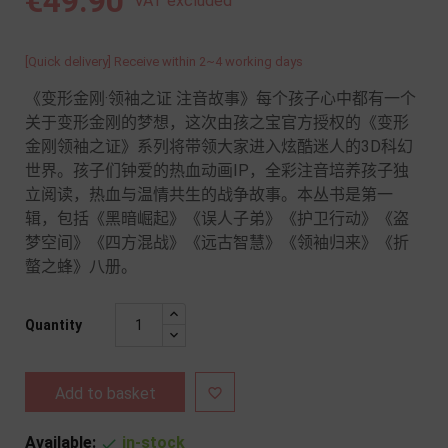
€49.90
VAT excluded
[Quick delivery] Receive within 2~4 working days
《变形金刚·领袖之证 注音故事》每个孩子心中都有一个
关于变形金刚的梦想，这次由孩之宝官方授权的《变形
金刚领袖之证》系列将带领大家进入炫酷迷人的3D科幻
世界。孩子们钟爱的热血动画IP，全彩注音培养孩子独
立阅读，热血与温情共生的战争故事。本丛书是第一
辑，包括《黑暗崛起》《误人子弟》《护卫行动》《盗
梦空间》《四方混战》《远古智慧》《领袖归来》《折
螫之蜂》八册。
Quantity
Add to basket

Available:
in-stock
