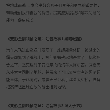
护地球而战……本套书教会孩子们责任和勇气的重要性，
帮助他们找到自我的价值，提高应对挑战和解决问题的
能力，健康成长。
《变形金刚领袖之证：注音故事1.黑暗崛起》
汽车人飞过山巡逻时发现了一座超能量体矿，被赶来的
霸天虎抓到了战舰上，被红蜘蛛残忍地杀害了。机缘巧
合之下，杰克遇到了变成摩托的汽车人阿尔茜。威震天
从外太空回到了地球，并带来了可以复生亡者的黑暗超
能量体。于此同时，威震天已经着手建造太空桥，准备
把赛博坦星球亡故的战士接到地球。
《变形金刚领袖之证：注音故事2.误人子弟》