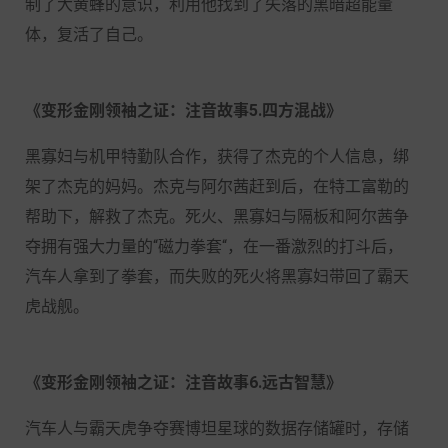
制了大黄蜂的意识，利用他找到了失落的黑暗超能量
体，复活了自己。
《变形金刚领袖之证：注音故事5.四方混战》
黑寡妇与机甲特勤队合作，获得了杰克的个人信息，绑
架了杰克的妈妈。杰克与阿尔茜赶到后，在特工富勒的
帮助下，解救了杰克。死火、黑寡妇与隔板和阿尔茜争
夺拥有强大力量的“磁力拳套“，在一番激烈的打斗后，
汽车人拿到了拳套，而失败的死火将黑寡妇带回了霸天
虎战舰。
《变形金刚领袖之证：注音故事6.远古智慧》
汽车人与霸天虎争夺赛博坦星球的数据存储罐时，存储