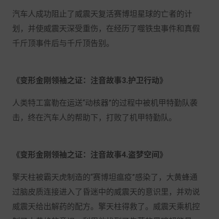
汽车人成功阻止了威震天复活赛博坦星球的亡者的计
划，并使威震天深受重伤，在经历了噬铁虫事件和真假
千斤顶事件后与千斤顶告别。
《变形金刚领袖之证：注音故事3.护卫行动》
人类特工富勒在运送“动核器”的过程中被机甲特勤队袭
击，终在汽车人的帮助下，打败了机甲特勤队。
《变形金刚领袖之证：注音故事4.盗梦空间》
擎天柱被霸天虎制造的“赛博坦瘟疫”感染了，大黄蜂通
过脑皮质连接进入了昏迷中的威震天的意识里，并劝说
威震天给出解药的配方。擎天柱得救了。威震天乘机控