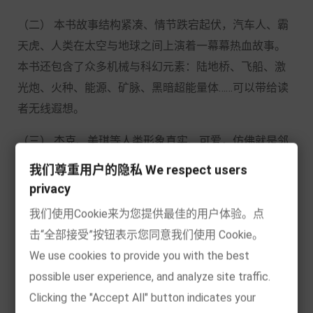
（二） 本书故事结构紧凑、情节跌宕起伏，汽车人、霸
天虎、人类在太空与地球之间上演着一幕幕热血故事。
本书还包含了众多机械与科幻元素：陆地桥、飞船、激
光炮、火种、能源、矿脉、黑暗超能量体……可以带给读
者无线遐想。
（三） 杰克、美琪等人类形象真实、可爱，仿佛就是邻
家的伙伴，可以让小朋友在体味跌宕起伏的情节的同
我们尊重用户的隐私 We respect users
时，感受热血与温情，激发心中的正义与良知。
privacy
我们使用Cookie来为您提供最佳的用户体验。点
（四） 本书不仅有精美的插图，还有精心设计的页眉、
击“全部接受”按钮表示您同意我们使用 Cookie。
底纹等元素。内页文字为楷体，美观大方，并且带有注
We use cookies to provide you with the best
音，方便小朋友独自阅读。
possible user experience, and analyze site traffic.
Clicking the "Accept All" button indicates your