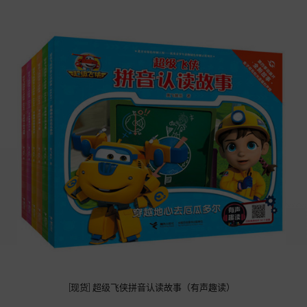
[现货] 超级飞侠拼音认读故事（有声趣读）