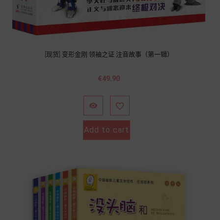
[现货] 变形金刚·领袖之证 注音故事（第一辑）
Price
€49.90


Add to cart