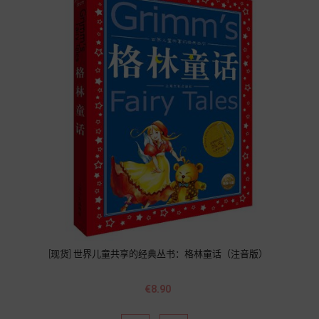
[现货] 世界儿童共享的经典丛书：格林童话（注音版）
Price
€8.90