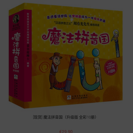
[现货] 魔法拼音国（升级版 全彩10册）
Price
€29.90