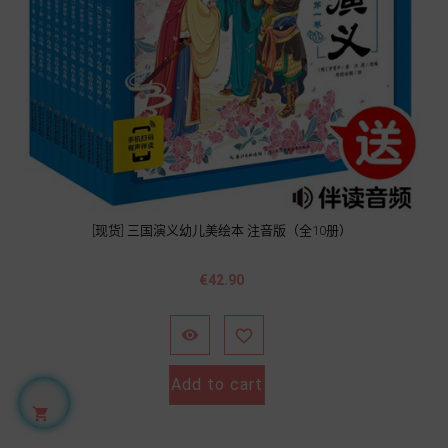
[现货] 三国演义幼儿美绘本 注音版（全10册）
Price
€42.90


Add to cart
