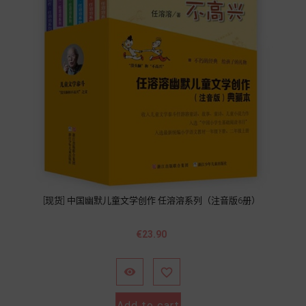
[现货] 中国幽默儿童文学创作 任溶溶系列（注音版6册）
Price
€23.90


Add to cart