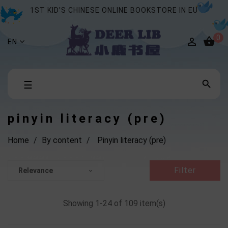
1ST KID'S CHINESE ONLINE BOOKSTORE IN EU
0


EN
Toggle

☰
navigation
pinyin literacy (pre)
Home
By content
Pinyin literacy (pre)
Filter
Relevance

Showing 1-24 of 109 item(s)