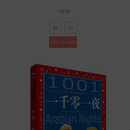
Price
€8.90


Add to cart