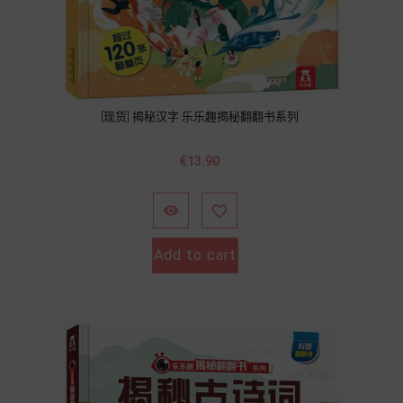
[现货] 揭秘汉字 乐乐趣揭秘翻翻书系列
Price
€13.90


Add to cart