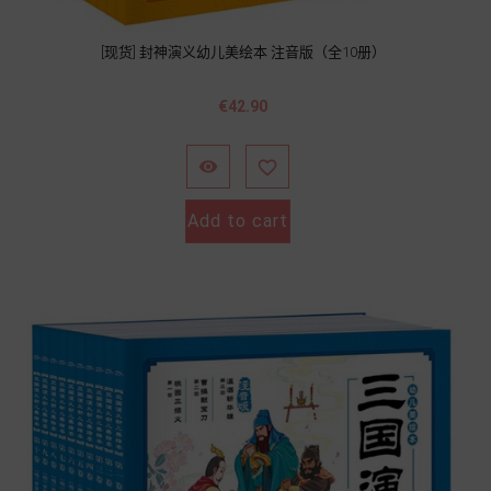
[现货] 封神演义幼儿美绘本 注音版（全10册）
Price
€42.90


Add to cart