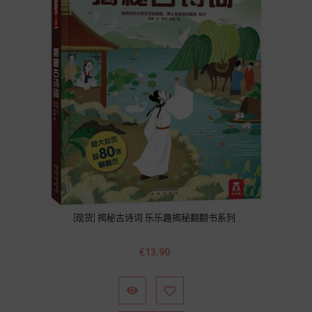
[现货] 揭秘古诗词 乐乐趣揭秘翻翻书系列
Price
€13.90

