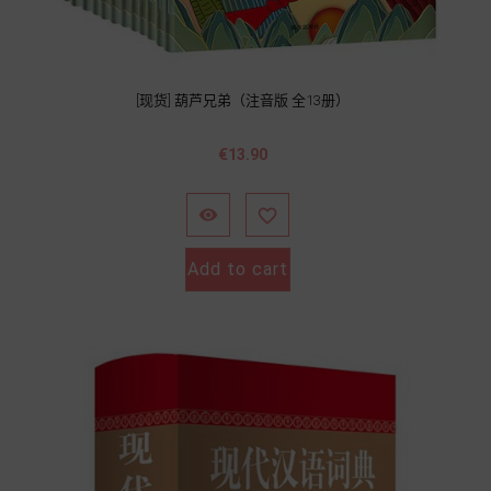
[现货] 葫芦兄弟（注音版 全13册）
Price
€13.90


Add to cart