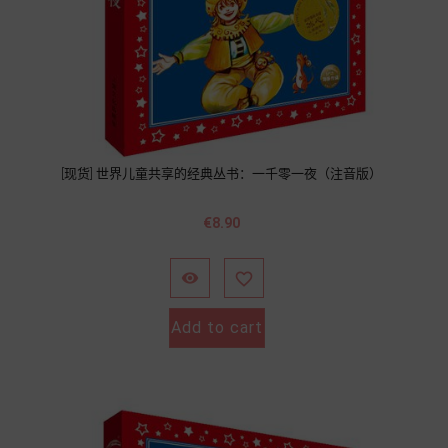
[现货] 世界儿童共享的经典丛书：一千零一夜（注音版）
Price
€8.90


Add to cart