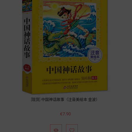
[现货] 中国神话故事（注音美绘本 金波）
Price
€7.90

