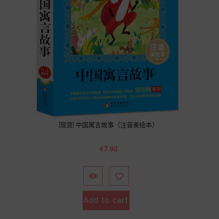
[现货] 中国寓言故事（注音美绘本）
Price
€7.90


Add to cart