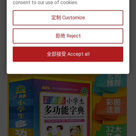
consent to our use of cookies.
[现货] 新华字典（双色本）
定制 Customize
Price
€10.90


拒绝 Reject
Add to cart
全部接受 Accept all