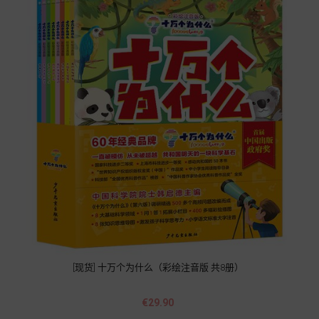
[现货] 十万个为什么（彩绘注音版 共8册）
Price
€29.90