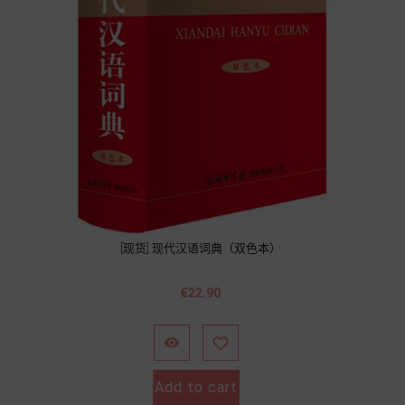
[现货] 现代汉语词典（双色本）
Price
€22.90


Add to cart