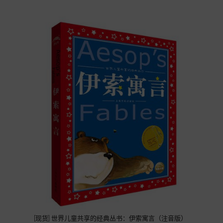
[现货] 世界儿童共享的经典丛书：伊索寓言（注音版）