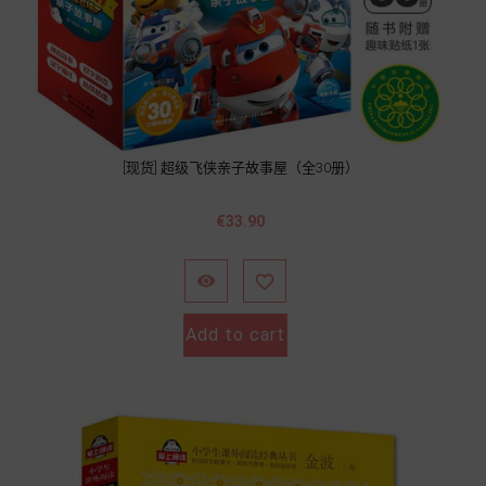
[现货] 超级飞侠亲子故事屋（全30册）
Price
€33.90


Add to cart