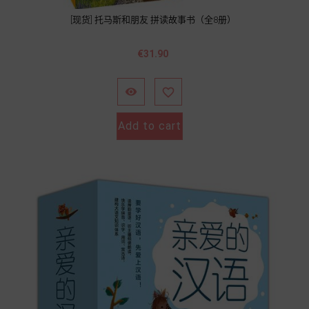
[现货] 托马斯和朋友 拼读故事书（全8册）
Price
€31.90


Add to cart